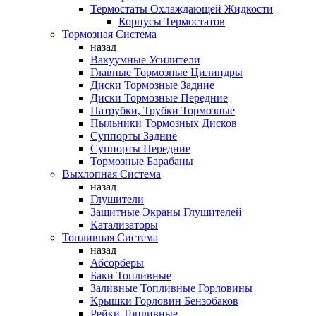
Термостаты Охлаждающей Жидкости
Корпусы Термостатов
Тормозная Система
назад
Вакуумные Усилители
Главные Тормозные Цилиндры
Диски Тормозные Задние
Диски Тормозные Передние
Патрубки, Трубки Тормозные
Пыльники Тормозных Дисков
Суппорты Задние
Суппорты Передние
Тормозные Барабаны
Выхлопная Система
назад
Глушители
Защитные Экраны Глушителей
Катализаторы
Топливная Система
назад
Абсорберы
Баки Топливные
Заливные Топливные Горловины
Крышки Горловин Бензобаков
Рейки Топливные