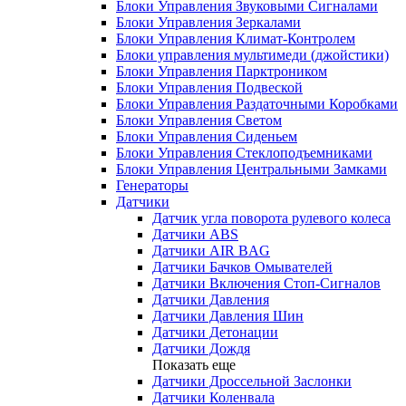
Блоки Управления Звуковыми Сигналами
Блоки Управления Зеркалами
Блоки Управления Климат-Контролем
Блоки управления мультимеди (джойстики)
Блоки Управления Парктроником
Блоки Управления Подвеской
Блоки Управления Раздаточными Коробками
Блоки Управления Светом
Блоки Управления Сиденьем
Блоки Управления Стеклоподъемниками
Блоки Управления Центральными Замками
Генераторы
Датчики
Датчик угла поворота рулевого колеса
Датчики ABS
Датчики AIR BAG
Датчики Бачков Омывателей
Датчики Включения Стоп-Сигналов
Датчики Давления
Датчики Давления Шин
Датчики Детонации
Датчики Дождя
Показать еще
Датчики Дроссельной Заслонки
Датчики Коленвала