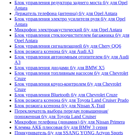
Блок управления редуктора заднего моста б/у для Opel
Antara
Держатель телефона (антенна) б/у для Opel Antara
Блок управления электро усилителя руля б/у для Opel
Antara
Микрофон электроакустический б/у для Opel Antara
Блок управления стеклоочистителем багажника б/у для
Opel Antara
Блок управления сигнализацией б/у для Chery QQ6
Блок розжига ксенона б/у для Audi A3
Блок управления автономным отопителем б/у для Audi
A3
Блок управления диодами б/у для BMW X5
Блок управления топливным насосом б/у для Chevrolet
Cruze
Блок управления круиз-контролем б/у для Chevrolet
Cruze
Блок управления Bluetooth б/у для Chevrolet Cruze
Блок розжига ксенона б/у для Toyota Land Cruiser Prado
Блок розжига ксенона б/у для Nissan X-Trail
Переключатель выбора передач повышенная/
пониженная б/у для Toyota Land Cruiser
Микрофон телефона (динамик) б/у для Nissan Primera
Клемма АКБ плюсовая б/у для BMW 3 серия
Прикуриватель б/у для SSANG YONG Actyon Sports