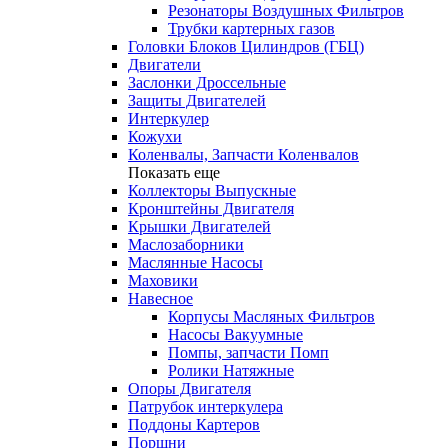
Резонаторы Воздушных Фильтров
Трубки картерных газов
Головки Блоков Цилиндров (ГБЦ)
Двигатели
Заслонки Дроссельные
Защиты Двигателей
Интеркулер
Кожухи
Коленвалы, Запчасти Коленвалов
Показать еще
Коллекторы Выпускные
Кронштейны Двигателя
Крышки Двигателей
Маслозаборники
Маслянные Насосы
Маховики
Навесное
Корпусы Масляных Фильтров
Насосы Вакуумные
Помпы, запчасти Помп
Ролики Натяжные
Опоры Двигателя
Патрубок интеркулера
Поддоны Картеров
Поршни