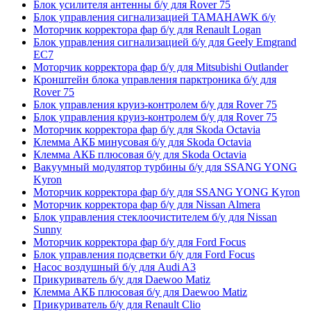
Блок усилителя антенны б/у для Rover 75
Блок управления сигнализацией TAMAHAWK б/у
Моторчик корректора фар б/у для Renault Logan
Блок управления сигнализацией б/у для Geely Emgrand
EC7
Моторчик корректора фар б/у для Mitsubishi Outlander
Кронштейн блока управления парктроника б/у для
Rover 75
Блок управления круиз-контролем б/у для Rover 75
Блок управления круиз-контролем б/у для Rover 75
Моторчик корректора фар б/у для Skoda Octavia
Клемма АКБ минусовая б/у для Skoda Octavia
Клемма АКБ плюсовая б/у для Skoda Octavia
Вакуумный модулятор турбины б/у для SSANG YONG
Kyron
Моторчик корректора фар б/у для SSANG YONG Kyron
Моторчик корректора фар б/у для Nissan Almera
Блок управления стеклоочистителем б/у для Nissan
Sunny
Моторчик корректора фар б/у для Ford Focus
Блок управления подсветки б/у для Ford Focus
Насос воздушный б/у для Audi A3
Прикуриватель б/у для Daewoo Matiz
Клемма АКБ плюсовая б/у для Daewoo Matiz
Прикуриватель б/у для Renault Clio