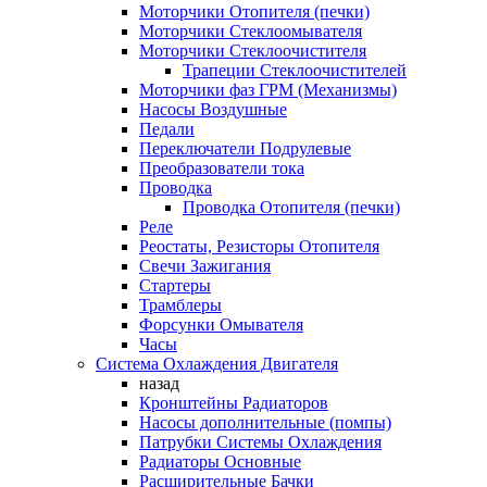
Моторчики Отопителя (печки)
Моторчики Стеклоомывателя
Моторчики Стеклоочистителя
Трапеции Стеклоочистителей
Моторчики фаз ГРМ (Механизмы)
Насосы Воздушные
Педали
Переключатели Подрулевые
Преобразователи тока
Проводка
Проводка Отопителя (печки)
Реле
Реостаты, Резисторы Отопителя
Свечи Зажигания
Стартеры
Трамблеры
Форсунки Омывателя
Часы
Система Охлаждения Двигателя
назад
Кронштейны Радиаторов
Насосы дополнительные (помпы)
Патрубки Системы Охлаждения
Радиаторы Основные
Расширительные Бачки