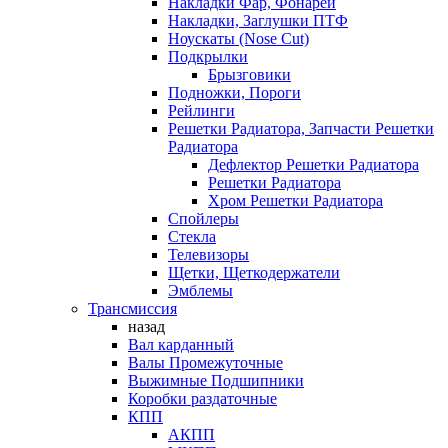
Накладки Фар, Фонарей
Накладки, Заглушки ПТФ
Ноускаты (Nose Cut)
Подкрылки
Брызговики
Подножки, Пороги
Рейлинги
Решетки Радиатора, Запчасти Решетки
Радиатора
Дефлектор Решетки Радиатора
Решетки Радиатора
Хром Решетки Радиатора
Спойлеры
Стекла
Телевизоры
Щетки, Щеткодержатели
Эмблемы
Трансмиссия
назад
Вал карданный
Валы Промежуточные
Выжимные Подшипники
Коробки раздаточные
КПП
АКПП