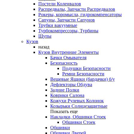
Постели Коленвалов
Распредвалы, Запчасти Распредвалов
Рокеры, коромысла, гидрокомпенсаторы
Сапуны, Запчасти Сапунов
Трубки вакуумные
Турбокомпрессоры, Турбины
Щупы
Кузов
назад
Кузов Внутренние Элементы
Бачки Омывателя
Безопасность
Подушки Безопасности
Ремни Безопасности
Вещевые Ящики (бардачки) б/у
Дефлекторы Обдува
Задние Полки
Коврики Салона
Кожухи Рулевых Колонок
Козырьки Солнцезащитные
Показать еще
Накладки, Обшивки Стоек
Обшивки Стоек
Обшивки
Обшивки Дверей