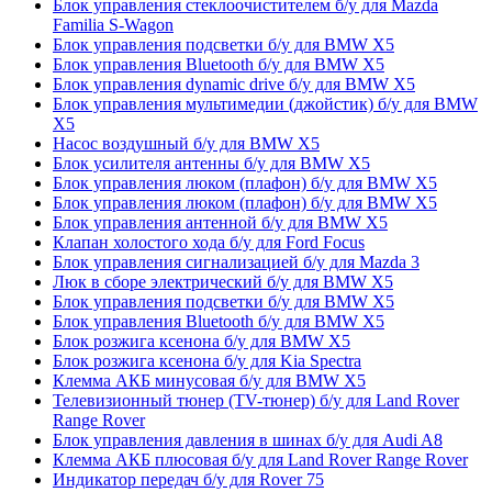
Блок управления стеклоочистителем б/у для Mazda
Familia S-Wagon
Блок управления подсветки б/у для BMW X5
Блок управления Bluetooth б/у для BMW X5
Блок управления dynamic drive б/у для BMW X5
Блок управления мультимедии (джойстик) б/у для BMW
X5
Насос воздушный б/у для BMW X5
Блок усилителя антенны б/у для BMW X5
Блок управления люком (плафон) б/у для BMW X5
Блок управления люком (плафон) б/у для BMW X5
Блок управления антенной б/у для BMW X5
Клапан холостого хода б/у для Ford Focus
Блок управления сигнализацией б/у для Mazda 3
Люк в сборе электрический б/у для BMW X5
Блок управления подсветки б/у для BMW X5
Блок управления Bluetooth б/у для BMW X5
Блок розжига ксенона б/у для BMW X5
Блок розжига ксенона б/у для Kia Spectra
Клемма АКБ минусовая б/у для BMW X5
Телевизионный тюнер (TV-тюнер) б/у для Land Rover
Range Rover
Блок управления давления в шинах б/у для Audi A8
Клемма АКБ плюсовая б/у для Land Rover Range Rover
Индикатор передач б/у для Rover 75