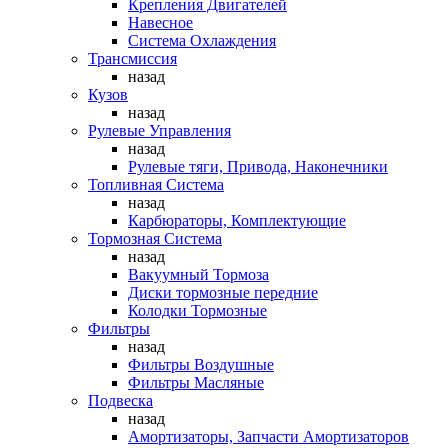
Крепления Двигателей
Навесное
Система Охлаждения
Трансмиссия
назад
Кузов
назад
Рулевые Управления
назад
Рулевые тяги, Привода, Наконечники
Топливная Система
назад
Карбюраторы, Комплектующие
Тормозная Система
назад
Вакуумный Тормоза
Диски тормозные передние
Колодки Тормозные
Фильтры
назад
Фильтры Воздушные
Фильтры Масляные
Подвеска
назад
Амортизаторы, Запчасти Амортизаторов