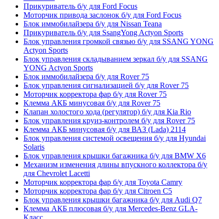
Прикуриватель б/у для Ford Focus
Моторчик привода заслонок б/у для Ford Focus
Блок иммобилайзера б/у для Nissan Teana
Прикуриватель б/у для SsangYong Actyon Sports
Блок управления громкой связью б/у для SSANG YONG
Actyon Sports
Блок управления складыванием зеркал б/у для SSANG
YONG Actyon Sports
Блок иммобилайзера б/у для Rover 75
Блок управления сигнализацией б/у для Rover 75
Моторчик корректора фар б/у для Rover 75
Клемма АКБ минусовая б/у для Rover 75
Клапан холостого хода (регулятор) б/у для Kia Rio
Блок управления круиз-контролем б/у для Rover 75
Клемма АКБ минусовая б/у для ВАЗ (Lada) 2114
Блок управления системой освещения б/у для Hyundai
Solaris
Блок управления крышки багажника б/у для BMW X6
Механизм изменения длины впускного коллектора б/у
для Chevrolet Lacetti
Моторчик корректора фар б/у для Toyota Camry
Моторчик корректора фар б/у для Citroen C5
Блок управления крышки багажника б/у для Audi Q7
Клемма АКБ плюсовая б/у для Mercedes-Benz GLA-
Класс