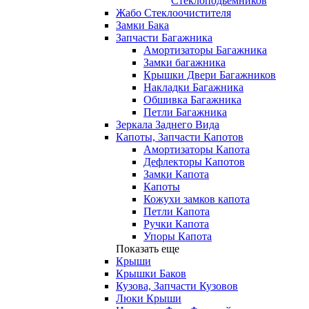
Стеклоподьемников
Жабо Стеклоочистителя
Замки Бака
Запчасти Багажника
Амортизаторы Багажника
Замки багажника
Крышки Двери Багажников
Накладки Багажника
Обшивка Багажника
Петли Багажника
Зеркала Заднего Вида
Капоты, Запчасти Капотов
Амортизаторы Капота
Дефлекторы Капотов
Замки Капота
Капоты
Кожухи замков капота
Петли Капота
Ручки Капота
Упоры Капота
Показать еще
Крыши
Крышки Баков
Кузова, Запчасти Кузовов
Люки Крыши