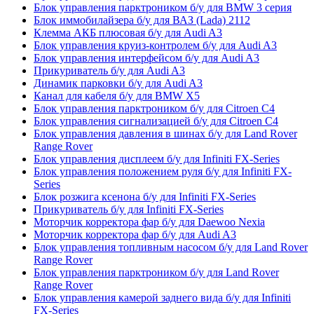
Блок управления парктроником б/у для BMW 3 серия
Блок иммобилайзера б/у для ВАЗ (Lada) 2112
Клемма АКБ плюсовая б/у для Audi A3
Блок управления круиз-контролем б/у для Audi A3
Блок управления интерфейсом б/у для Audi A3
Прикуриватель б/у для Audi A3
Динамик парковки б/у для Audi A3
Канал для кабеля б/у для BMW X5
Блок управления парктроником б/у для Citroen C4
Блок управления сигнализацией б/у для Citroen C4
Блок управления давления в шинах б/у для Land Rover
Range Rover
Блок управления дисплеем б/у для Infiniti FX-Series
Блок управления положением руля б/у для Infiniti FX-
Series
Блок розжига ксенона б/у для Infiniti FX-Series
Прикуриватель б/у для Infiniti FX-Series
Моторчик корректора фар б/у для Daewoo Nexia
Моторчик корректора фар б/у для Audi A3
Блок управления топливным насосом б/у для Land Rover
Range Rover
Блок управления парктроником б/у для Land Rover
Range Rover
Блок управления камерой заднего вида б/у для Infiniti
FX-Series