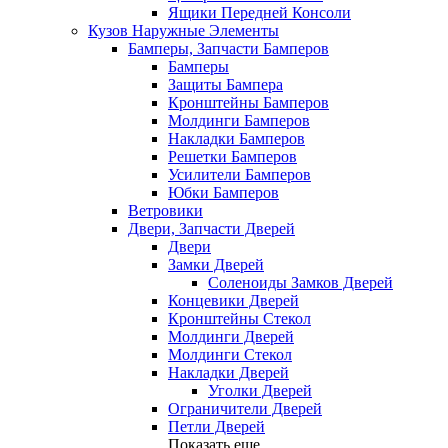
Ящики Передней Консоли
Кузов Наружные Элементы
Бамперы, Запчасти Бамперов
Бамперы
Защиты Бампера
Кронштейны Бамперов
Молдинги Бамперов
Накладки Бамперов
Решетки Бамперов
Усилители Бамперов
Юбки Бамперов
Ветровики
Двери, Запчасти Дверей
Двери
Замки Дверей
Соленоиды Замков Дверей
Концевики Дверей
Кронштейны Стекол
Молдинги Дверей
Молдинги Стекол
Накладки Дверей
Уголки Дверей
Ограничители Дверей
Петли Дверей
Показать еще