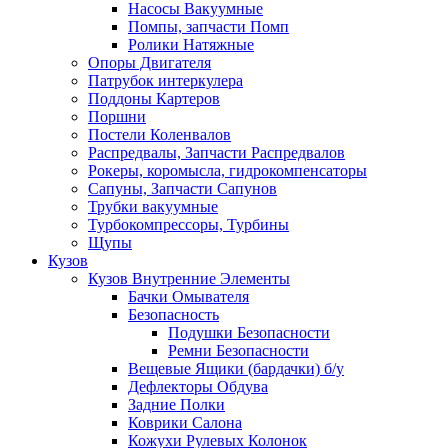
Насосы Вакуумные
Помпы, запчасти Помп
Ролики Натяжные
Опоры Двигателя
Патрубок интеркулера
Поддоны Картеров
Поршни
Постели Коленвалов
Распредвалы, Запчасти Распредвалов
Рокеры, коромысла, гидрокомпенсаторы
Сапуны, Запчасти Сапунов
Трубки вакуумные
Турбокомпрессоры, Турбины
Щупы
Кузов
Кузов Внутренние Элементы
Бачки Омывателя
Безопасность
Подушки Безопасности
Ремни Безопасности
Вещевые Ящики (бардачки) б/у
Дефлекторы Обдува
Задние Полки
Коврики Салона
Кожухи Рулевых Колонок