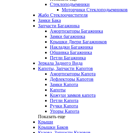
Стеклоподъемники
Моторчики Стеклоподьемников
Жабо Стеклоочистителя
Замки Бака
Запчасти Багажника
Амортизаторы Багажника
Замки багажника
Крышки Двери Багажников
Накладки Багажника
Обшивка Багажника
Петли Багажника
Зеркала Заднего Вида
Капоты, Запчасти Капотов
Амортизаторы Капота
Дефлекторы Капотов
Замки Капота
Капоты
Кожухи замков капота
Петли Капота
Ручки Капота
Упоры Капота
Показать еще
Крыши
Крышки Баков
Кузова, Запчасти Кузовов