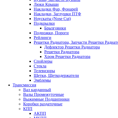
Люки Крыши
Накладки Фар, Фонарей
Накладки, Заглушки ПТФ
Ноускаты (Nose Cut)
Подкрылки
Брызговики
Подножки, Пороги
Рейлинги
Решетки Радиатора, Запчасти Решетки Радиат
Дефлектор Решетки Радиатора
Решетки Радиатора
Хром Решетки Радиатора
Спойлеры
Стекла
Телевизоры
Щетки, Щеткодержатели
Эмблемы
Трансмиссия
Вал карданный
Валы Промежуточные
Выжимные Подшипники
Коробки раздаточные
КПП
АКПП