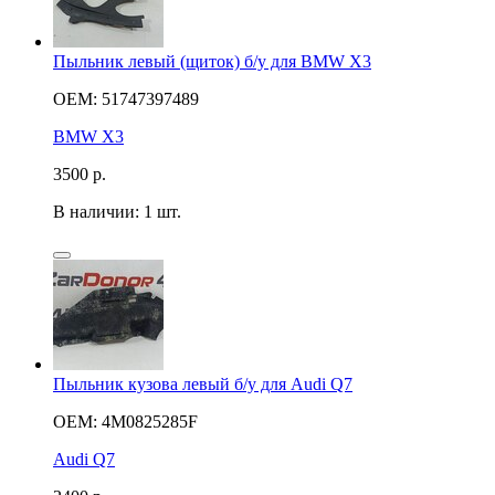
Пыльник левый (щиток) б/у для BMW X3
OEM: 51747397489
BMW X3
3500
р.
В наличии: 1 шт.
Пыльник кузова левый б/у для Audi Q7
OEM: 4M0825285F
Audi Q7