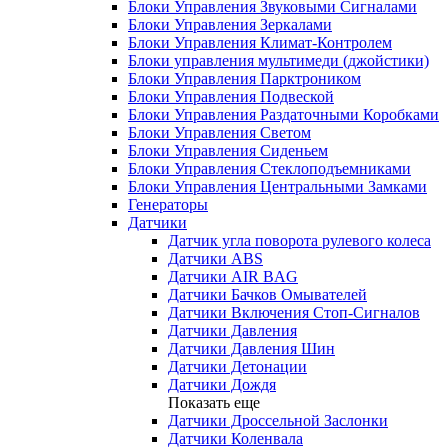
Блоки Управления Звуковыми Сигналами
Блоки Управления Зеркалами
Блоки Управления Климат-Контролем
Блоки управления мультимеди (джойстики)
Блоки Управления Парктроником
Блоки Управления Подвеской
Блоки Управления Раздаточными Коробками
Блоки Управления Светом
Блоки Управления Сиденьем
Блоки Управления Стеклоподъемниками
Блоки Управления Центральными Замками
Генераторы
Датчики
Датчик угла поворота рулевого колеса
Датчики ABS
Датчики AIR BAG
Датчики Бачков Омывателей
Датчики Включения Стоп-Сигналов
Датчики Давления
Датчики Давления Шин
Датчики Детонации
Датчики Дождя
Показать еще
Датчики Дроссельной Заслонки
Датчики Коленвала