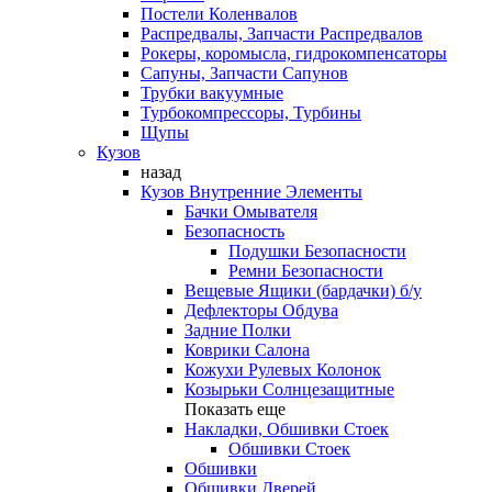
Постели Коленвалов
Распредвалы, Запчасти Распредвалов
Рокеры, коромысла, гидрокомпенсаторы
Сапуны, Запчасти Сапунов
Трубки вакуумные
Турбокомпрессоры, Турбины
Щупы
Кузов
назад
Кузов Внутренние Элементы
Бачки Омывателя
Безопасность
Подушки Безопасности
Ремни Безопасности
Вещевые Ящики (бардачки) б/у
Дефлекторы Обдува
Задние Полки
Коврики Салона
Кожухи Рулевых Колонок
Козырьки Солнцезащитные
Показать еще
Накладки, Обшивки Стоек
Обшивки Стоек
Обшивки
Обшивки Дверей