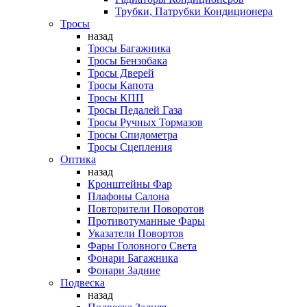
Трубки, Патрубки Кондиционера
Тросы
назад
Тросы Багажника
Тросы Бензобака
Тросы Дверей
Тросы Капота
Тросы КПП
Тросы Педалей Газа
Тросы Ручных Тормазов
Тросы Спидометра
Тросы Сцепления
Оптика
назад
Кронштейны Фар
Плафоны Салона
Повторители Поворотов
Противотуманные Фары
Указатели Повортов
Фары Головного Света
Фонари Багажника
Фонари Задние
Подвеска
назад