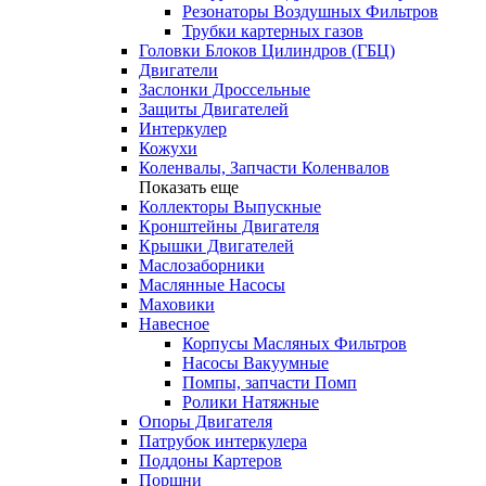
Резонаторы Воздушных Фильтров
Трубки картерных газов
Головки Блоков Цилиндров (ГБЦ)
Двигатели
Заслонки Дроссельные
Защиты Двигателей
Интеркулер
Кожухи
Коленвалы, Запчасти Коленвалов
Показать еще
Коллекторы Выпускные
Кронштейны Двигателя
Крышки Двигателей
Маслозаборники
Маслянные Насосы
Маховики
Навесное
Корпусы Масляных Фильтров
Насосы Вакуумные
Помпы, запчасти Помп
Ролики Натяжные
Опоры Двигателя
Патрубок интеркулера
Поддоны Картеров
Поршни