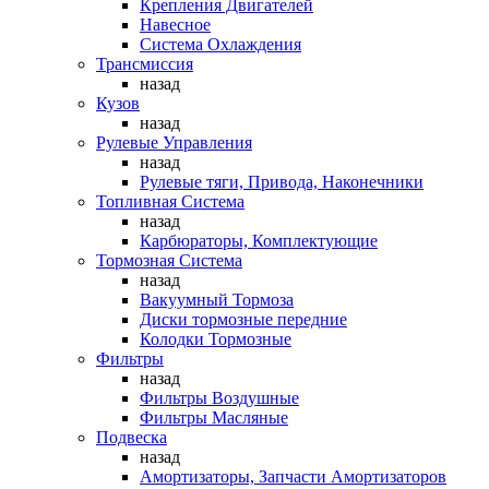
Крепления Двигателей
Навесное
Система Охлаждения
Трансмиссия
назад
Кузов
назад
Рулевые Управления
назад
Рулевые тяги, Привода, Наконечники
Топливная Система
назад
Карбюраторы, Комплектующие
Тормозная Система
назад
Вакуумный Тормоза
Диски тормозные передние
Колодки Тормозные
Фильтры
назад
Фильтры Воздушные
Фильтры Масляные
Подвеска
назад
Амортизаторы, Запчасти Амортизаторов