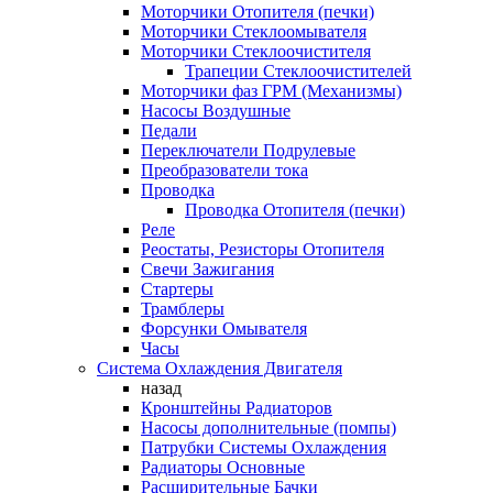
Моторчики Отопителя (печки)
Моторчики Стеклоомывателя
Моторчики Стеклоочистителя
Трапеции Стеклоочистителей
Моторчики фаз ГРМ (Механизмы)
Насосы Воздушные
Педали
Переключатели Подрулевые
Преобразователи тока
Проводка
Проводка Отопителя (печки)
Реле
Реостаты, Резисторы Отопителя
Свечи Зажигания
Стартеры
Трамблеры
Форсунки Омывателя
Часы
Система Охлаждения Двигателя
назад
Кронштейны Радиаторов
Насосы дополнительные (помпы)
Патрубки Системы Охлаждения
Радиаторы Основные
Расширительные Бачки