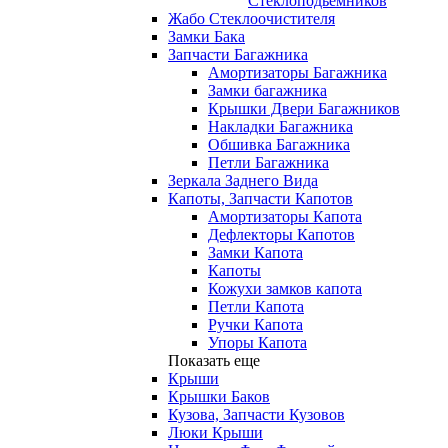
Стеклоподьемников
Жабо Стеклоочистителя
Замки Бака
Запчасти Багажника
Амортизаторы Багажника
Замки багажника
Крышки Двери Багажников
Накладки Багажника
Обшивка Багажника
Петли Багажника
Зеркала Заднего Вида
Капоты, Запчасти Капотов
Амортизаторы Капота
Дефлекторы Капотов
Замки Капота
Капоты
Кожухи замков капота
Петли Капота
Ручки Капота
Упоры Капота
Показать еще
Крыши
Крышки Баков
Кузова, Запчасти Кузовов
Люки Крыши