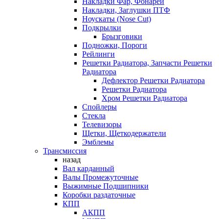
Накладки Фар, Фонарей
Накладки, Заглушки ПТФ
Ноускаты (Nose Cut)
Подкрылки
Брызговики
Подножки, Пороги
Рейлинги
Решетки Радиатора, Запчасти Решетки
Радиатора
Дефлектор Решетки Радиатора
Решетки Радиатора
Хром Решетки Радиатора
Спойлеры
Стекла
Телевизоры
Щетки, Щеткодержатели
Эмблемы
Трансмиссия
назад
Вал карданный
Валы Промежуточные
Выжимные Подшипники
Коробки раздаточные
КПП
АКПП