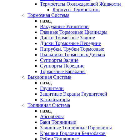
Термостаты Охлаждающей Жидкости
Корпусы Термостатов
Тормозная Система
назад
Вакуумные Усилители
Главные Тормозные Цилиндры
Диски Тормозные Задние
Диски Тормозные Передние
Патрубки, Трубки Тормозные
Пыльники Тормозных Дисков
Суппорты Задние
Суппорты Передние
Тормозные Барабаны
Выхлопная Система
назад
Глушители
Защитные Экраны Глушителей
Катализаторы
Топливная Система
назад
Абсорберы
Баки Топливные
Заливные Топливные Горловины
Крышки Горловин Бензобаков
Рейки Топливные