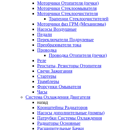
Моторчики Отопителя (печки)
Моторчики Стеклоомывателя
Моторчики Стеклоочистителя
Трапеции Стеклоочистителей
Моторчики фаз ГРМ (Механизмы)
Насосы Воздушные
Педали
Переключатели Подрулевые
Преобразователи тока
Проводка
Проводка Отопителя (печки)
Реле
Реостаты, Резисторы Отопителя
Свечи Зажигания
Стартеры
Трамблеры
Форсунки Омывателя
Часы
Система Охлаждения Двигателя
назад
Кронштейны Радиаторов
Насосы дополнительные (помпы)
Патрубки Системы Охлаждения
Радиаторы Основные
Расширительные Бачки