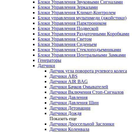
Блоки Управления Звуковыми Сигналами
Блоки Управления Зеркалами
Блоки Управления Климат-Контролем
Блоки управления мультимеди (джойстики)
Блоки Управления Парктроником
Блоки Управления Подвеской
Блоки Управления Раздаточными Коробками
Блоки Управления Светом
Блоки Управления Сиденьем
Блоки Управления Стеклоподъемниками
Блоки Управления Центральными Замками
Генераторы
Датчики
Датчик угла поворота рулевого колеса
Датчики ABS
Датчики AIR BAG
Датчики Бачков Омывателей
Датчики Включения Стоп-Сигналов
Датчики Давления
Датчики Давления Шин
Датчики Детонации
Датчики Дождя
Показать еще
Датчики Дроссельной Заслонки
Датчики Коленвала