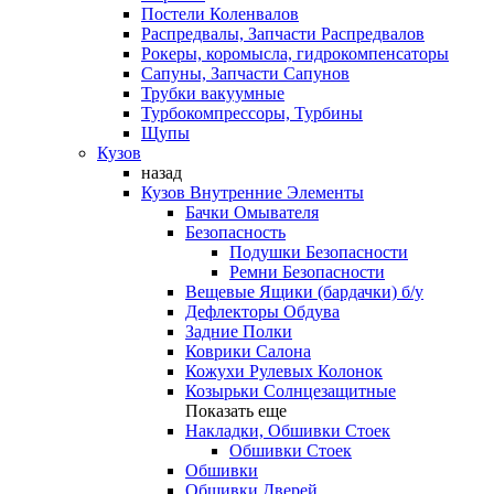
Постели Коленвалов
Распредвалы, Запчасти Распредвалов
Рокеры, коромысла, гидрокомпенсаторы
Сапуны, Запчасти Сапунов
Трубки вакуумные
Турбокомпрессоры, Турбины
Щупы
Кузов
назад
Кузов Внутренние Элементы
Бачки Омывателя
Безопасность
Подушки Безопасности
Ремни Безопасности
Вещевые Ящики (бардачки) б/у
Дефлекторы Обдува
Задние Полки
Коврики Салона
Кожухи Рулевых Колонок
Козырьки Солнцезащитные
Показать еще
Накладки, Обшивки Стоек
Обшивки Стоек
Обшивки
Обшивки Дверей