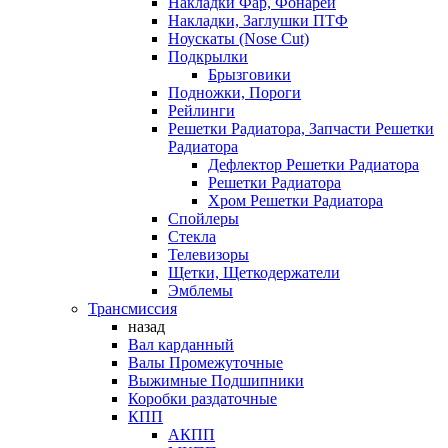
Накладки Фар, Фонарей
Накладки, Заглушки ПТФ
Ноускаты (Nose Cut)
Подкрылки
Брызговики
Подножки, Пороги
Рейлинги
Решетки Радиатора, Запчасти Решетки
Радиатора
Дефлектор Решетки Радиатора
Решетки Радиатора
Хром Решетки Радиатора
Спойлеры
Стекла
Телевизоры
Щетки, Щеткодержатели
Эмблемы
Трансмиссия
назад
Вал карданный
Валы Промежуточные
Выжимные Подшипники
Коробки раздаточные
КПП
АКПП