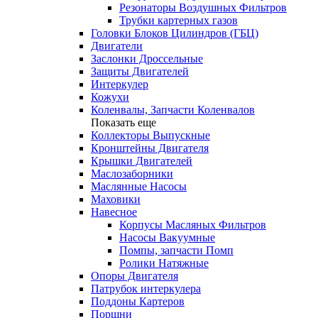
Резонаторы Воздушных Фильтров
Трубки картерных газов
Головки Блоков Цилиндров (ГБЦ)
Двигатели
Заслонки Дроссельные
Защиты Двигателей
Интеркулер
Кожухи
Коленвалы, Запчасти Коленвалов
Показать еще
Коллекторы Выпускные
Кронштейны Двигателя
Крышки Двигателей
Маслозаборники
Маслянные Насосы
Маховики
Навесное
Корпусы Масляных Фильтров
Насосы Вакуумные
Помпы, запчасти Помп
Ролики Натяжные
Опоры Двигателя
Патрубок интеркулера
Поддоны Картеров
Поршни