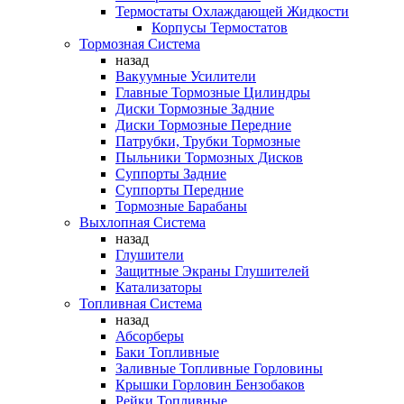
Термостаты Охлаждающей Жидкости
Корпусы Термостатов
Тормозная Система
назад
Вакуумные Усилители
Главные Тормозные Цилиндры
Диски Тормозные Задние
Диски Тормозные Передние
Патрубки, Трубки Тормозные
Пыльники Тормозных Дисков
Суппорты Задние
Суппорты Передние
Тормозные Барабаны
Выхлопная Система
назад
Глушители
Защитные Экраны Глушителей
Катализаторы
Топливная Система
назад
Абсорберы
Баки Топливные
Заливные Топливные Горловины
Крышки Горловин Бензобаков
Рейки Топливные