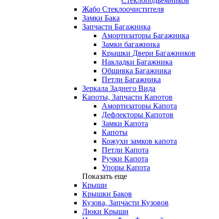
Стеклоподьемников
Жабо Стеклоочистителя
Замки Бака
Запчасти Багажника
Амортизаторы Багажника
Замки багажника
Крышки Двери Багажников
Накладки Багажника
Обшивка Багажника
Петли Багажника
Зеркала Заднего Вида
Капоты, Запчасти Капотов
Амортизаторы Капота
Дефлекторы Капотов
Замки Капота
Капоты
Кожухи замков капота
Петли Капота
Ручки Капота
Упоры Капота
Показать еще
Крыши
Крышки Баков
Кузова, Запчасти Кузовов
Люки Крыши