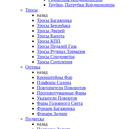
Трубки, Патрубки Кондиционера
Тросы
назад
Тросы Багажника
Тросы Бензобака
Тросы Дверей
Тросы Капота
Тросы КПП
Тросы Педалей Газа
Тросы Ручных Тормазов
Тросы Спидометра
Тросы Сцепления
Оптика
назад
Кронштейны Фар
Плафоны Салона
Повторители Поворотов
Противотуманные Фары
Указатели Повортов
Фары Головного Света
Фонари Багажника
Фонари Задние
Подвеска
назад