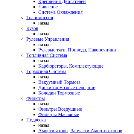
Крепления Двигателей
Навесное
Система Охлаждения
Трансмиссия
назад
Кузов
назад
Рулевые Управления
назад
Рулевые тяги, Привода, Наконечники
Топливная Система
назад
Карбюраторы, Комплектующие
Тормозная Система
назад
Вакуумный Тормоза
Диски тормозные передние
Колодки Тормозные
Фильтры
назад
Фильтры Воздушные
Фильтры Масляные
Подвеска
назад
Амортизаторы, Запчасти Амортизаторов