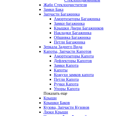
Стеклоподьемников
Жабо Стеклоочистителя
Замки Бака
Запчасти Багажника
Амортизаторы Багажника
Замки багажника
Крышки Двери Багажников
Накладки Багажника
Обшивка Багажника
Петли Багажника
Зеркала Заднего Вида
Капоты, Запчасти Капотов
Амортизаторы Капота
Дефлекторы Капотов
Замки Капота
Капоты
Кожухи замков капота
Петли Капота
Ручки Капота
Упоры Капота
Показать еще
Крыши
Крышки Баков
Кузова, Запчасти Кузовов
Люки Крыши