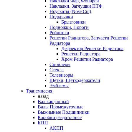
Накладки Фар, Фонарей
Накладки, Заглушки ПТФ
Ноускаты (Nose Cut)
Подкрылки
Брызговики
Подножки, Пороги
Рейлинги
Решетки Радиатора, Запчасти Решетки
Радиатора
Дефлектор Решетки Радиатора
Решетки Радиатора
Хром Решетки Радиатора
Спойлеры
Стекла
Телевизоры
Щетки, Щеткодержатели
Эмблемы
Трансмиссия
назад
Вал карданный
Валы Промежуточные
Выжимные Подшипники
Коробки раздаточные
КПП
АКПП