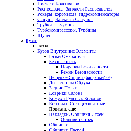
Постели Коленвалов
Распредвалы, Запчасти Распредвалов
Рокеры, коромысла, гидрокомпенсаторы
Сапуны, Запчасти Сапунов
Трубки вакуумные
Турбокомпрессоры, Турбины
Щупы
Кузов
назад
Кузов Внутренние Элементы
Бачки Омывателя
Безопасность
Подушки Безопасности
Ремни Безопасности
Вещевые Ящики (бардачки) б/у
Дефлекторы Обдува
Задние Полки
Коврики Салона
Кожухи Рулевых Колонок
Козырьки Солнцезащитные
Показать еще
Накладки, Обшивки Стоек
Обшивки Стоек
Обшивки
Обшивки Дверей