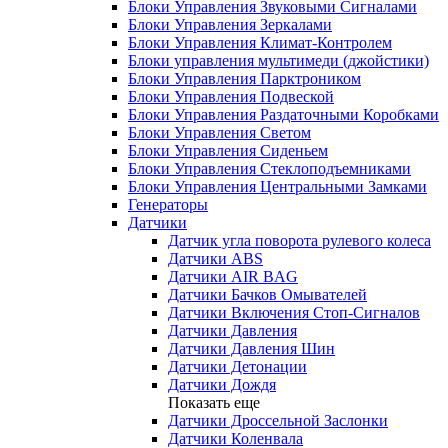
Блоки Управления Звуковыми Сигналами
Блоки Управления Зеркалами
Блоки Управления Климат-Контролем
Блоки управления мультимеди (джойстики)
Блоки Управления Парктроником
Блоки Управления Подвеской
Блоки Управления Раздаточными Коробками
Блоки Управления Светом
Блоки Управления Сиденьем
Блоки Управления Стеклоподъемниками
Блоки Управления Центральными Замками
Генераторы
Датчики
Датчик угла поворота рулевого колеса
Датчики ABS
Датчики AIR BAG
Датчики Бачков Омывателей
Датчики Включения Стоп-Сигналов
Датчики Давления
Датчики Давления Шин
Датчики Детонации
Датчики Дождя
Показать еще
Датчики Дроссельной Заслонки
Датчики Коленвала