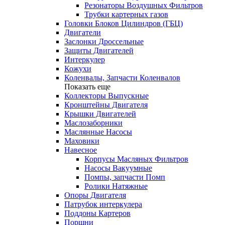
Резонаторы Воздушных Фильтров
Трубки картерных газов
Головки Блоков Цилиндров (ГБЦ)
Двигатели
Заслонки Дроссельные
Защиты Двигателей
Интеркулер
Кожухи
Коленвалы, Запчасти Коленвалов
Показать еще
Коллекторы Выпускные
Кронштейны Двигателя
Крышки Двигателей
Маслозаборники
Маслянные Насосы
Маховики
Навесное
Корпусы Масляных Фильтров
Насосы Вакуумные
Помпы, запчасти Помп
Ролики Натяжные
Опоры Двигателя
Патрубок интеркулера
Поддоны Картеров
Поршни