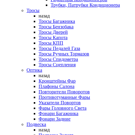
Трубки, Патрубки Кондиционера
Тросы
назад
Тросы Багажника
Тросы Бензобака
Тросы Дверей
Тросы Капота
Тросы КПП
Тросы Педалей Газа
Тросы Ручных Тормазов
Тросы Спидометра
Тросы Сцепления
Оптика
назад
Кронштейны Фар
Плафоны Салона
Повторители Поворотов
Противотуманные Фары
Указатели Повортов
Фары Головного Света
Фонари Багажника
Фонари Задние
Подвеска
назад