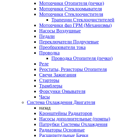
Моторчики Отопителя (печки)
Моторчики Стеклоомывателя
Моторчики Стеклоочистителя
Трапеции Стеклоочистителей
Моторчики фаз ГРМ (Механизмы)
Насосы Воздушные
Педали
Переключатели Подрулевые
Преобразователи тока
Проводка
Проводка Отопителя (печки)
Реле
Реостаты, Резисторы Отопителя
Свечи Зажигания
Стартеры
Трамблеры
Форсунки Омывателя
Часы
Система Охлаждения Двигателя
назад
Кронштейны Радиаторов
Насосы дополнительные (помпы)
Патрубки Системы Охлаждения
Радиаторы Основные
Расширительные Бачки