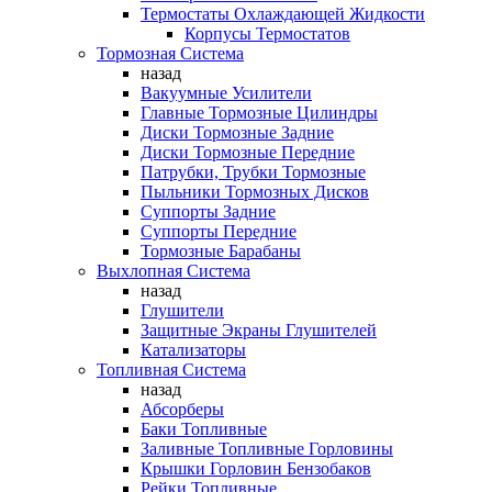
Термостаты Охлаждающей Жидкости
Корпусы Термостатов
Тормозная Система
назад
Вакуумные Усилители
Главные Тормозные Цилиндры
Диски Тормозные Задние
Диски Тормозные Передние
Патрубки, Трубки Тормозные
Пыльники Тормозных Дисков
Суппорты Задние
Суппорты Передние
Тормозные Барабаны
Выхлопная Система
назад
Глушители
Защитные Экраны Глушителей
Катализаторы
Топливная Система
назад
Абсорберы
Баки Топливные
Заливные Топливные Горловины
Крышки Горловин Бензобаков
Рейки Топливные