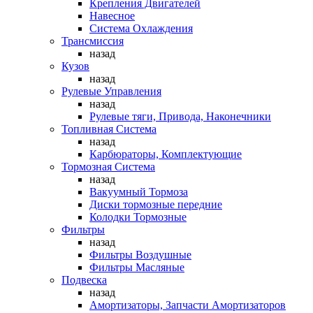
Крепления Двигателей
Навесное
Система Охлаждения
Трансмиссия
назад
Кузов
назад
Рулевые Управления
назад
Рулевые тяги, Привода, Наконечники
Топливная Система
назад
Карбюраторы, Комплектующие
Тормозная Система
назад
Вакуумный Тормоза
Диски тормозные передние
Колодки Тормозные
Фильтры
назад
Фильтры Воздушные
Фильтры Масляные
Подвеска
назад
Амортизаторы, Запчасти Амортизаторов