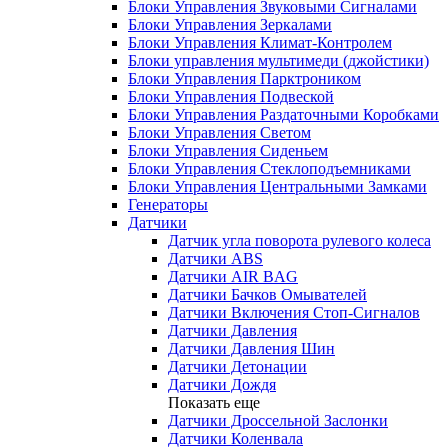
Блоки Управления Звуковыми Сигналами
Блоки Управления Зеркалами
Блоки Управления Климат-Контролем
Блоки управления мультимеди (джойстики)
Блоки Управления Парктроником
Блоки Управления Подвеской
Блоки Управления Раздаточными Коробками
Блоки Управления Светом
Блоки Управления Сиденьем
Блоки Управления Стеклоподъемниками
Блоки Управления Центральными Замками
Генераторы
Датчики
Датчик угла поворота рулевого колеса
Датчики ABS
Датчики AIR BAG
Датчики Бачков Омывателей
Датчики Включения Стоп-Сигналов
Датчики Давления
Датчики Давления Шин
Датчики Детонации
Датчики Дождя
Показать еще
Датчики Дроссельной Заслонки
Датчики Коленвала