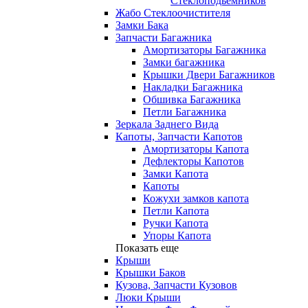
Стеклоподьемников
Жабо Стеклоочистителя
Замки Бака
Запчасти Багажника
Амортизаторы Багажника
Замки багажника
Крышки Двери Багажников
Накладки Багажника
Обшивка Багажника
Петли Багажника
Зеркала Заднего Вида
Капоты, Запчасти Капотов
Амортизаторы Капота
Дефлекторы Капотов
Замки Капота
Капоты
Кожухи замков капота
Петли Капота
Ручки Капота
Упоры Капота
Показать еще
Крыши
Крышки Баков
Кузова, Запчасти Кузовов
Люки Крыши