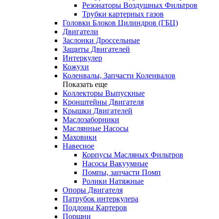
Резонаторы Воздушных Фильтров
Трубки картерных газов
Головки Блоков Цилиндров (ГБЦ)
Двигатели
Заслонки Дроссельные
Защиты Двигателей
Интеркулер
Кожухи
Коленвалы, Запчасти Коленвалов
Показать еще
Коллекторы Выпускные
Кронштейны Двигателя
Крышки Двигателей
Маслозаборники
Маслянные Насосы
Маховики
Навесное
Корпусы Масляных Фильтров
Насосы Вакуумные
Помпы, запчасти Помп
Ролики Натяжные
Опоры Двигателя
Патрубок интеркулера
Поддоны Картеров
Поршни