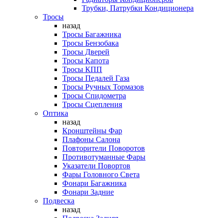
Трубки, Патрубки Кондиционера
Тросы
назад
Тросы Багажника
Тросы Бензобака
Тросы Дверей
Тросы Капота
Тросы КПП
Тросы Педалей Газа
Тросы Ручных Тормазов
Тросы Спидометра
Тросы Сцепления
Оптика
назад
Кронштейны Фар
Плафоны Салона
Повторители Поворотов
Противотуманные Фары
Указатели Повортов
Фары Головного Света
Фонари Багажника
Фонари Задние
Подвеска
назад