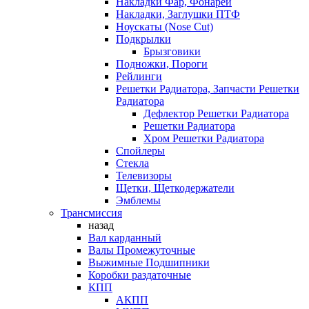
Накладки Фар, Фонарей
Накладки, Заглушки ПТФ
Ноускаты (Nose Cut)
Подкрылки
Брызговики
Подножки, Пороги
Рейлинги
Решетки Радиатора, Запчасти Решетки
Радиатора
Дефлектор Решетки Радиатора
Решетки Радиатора
Хром Решетки Радиатора
Спойлеры
Стекла
Телевизоры
Щетки, Щеткодержатели
Эмблемы
Трансмиссия
назад
Вал карданный
Валы Промежуточные
Выжимные Подшипники
Коробки раздаточные
КПП
АКПП