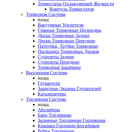
Термостаты Охлаждающей Жидкости
Корпусы Термостатов
Тормозная Система
назад
Вакуумные Усилители
Главные Тормозные Цилиндры
Диски Тормозные Задние
Диски Тормозные Передние
Патрубки, Трубки Тормозные
Пыльники Тормозных Дисков
Суппорты Задние
Суппорты Передние
Тормозные Барабаны
Выхлопная Система
назад
Глушители
Защитные Экраны Глушителей
Катализаторы
Топливная Система
назад
Абсорберы
Баки Топливные
Заливные Топливные Горловины
Крышки Горловин Бензобаков
Рейки Топливные