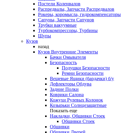
Постели Коленвалов
Распредвалы, Запчасти Распредвалов
Рокеры, коромысла, гидрокомпенсаторы
Сапуны, Запчасти Сапунов
Трубки вакуумные
Турбокомпрессоры, Турбины
Щупы
Кузов
назад
Кузов Внутренние Элементы
Бачки Омывателя
Безопасность
Подушки Безопасности
Ремни Безопасности
Вещевые Ящики (бардачки) б/у
Дефлекторы Обдува
Задние Полки
Коврики Салона
Кожухи Рулевых Колонок
Козырьки Солнцезащитные
Показать еще
Накладки, Обшивки Стоек
Обшивки Стоек
Обшивки
Обшивки Дверей