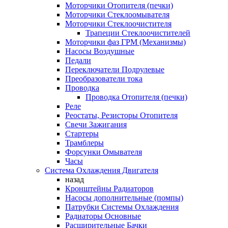
Моторчики Отопителя (печки)
Моторчики Стеклоомывателя
Моторчики Стеклоочистителя
Трапеции Стеклоочистителей
Моторчики фаз ГРМ (Механизмы)
Насосы Воздушные
Педали
Переключатели Подрулевые
Преобразователи тока
Проводка
Проводка Отопителя (печки)
Реле
Реостаты, Резисторы Отопителя
Свечи Зажигания
Стартеры
Трамблеры
Форсунки Омывателя
Часы
Система Охлаждения Двигателя
назад
Кронштейны Радиаторов
Насосы дополнительные (помпы)
Патрубки Системы Охлаждения
Радиаторы Основные
Расширительные Бачки