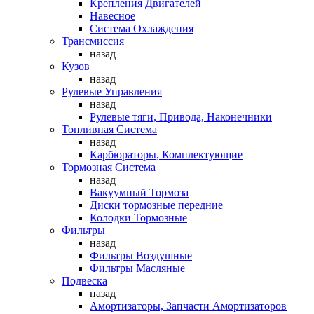
Крепления Двигателей
Навесное
Система Охлаждения
Трансмиссия
назад
Кузов
назад
Рулевые Управления
назад
Рулевые тяги, Привода, Наконечники
Топливная Система
назад
Карбюраторы, Комплектующие
Тормозная Система
назад
Вакуумный Тормоза
Диски тормозные передние
Колодки Тормозные
Фильтры
назад
Фильтры Воздушные
Фильтры Масляные
Подвеска
назад
Амортизаторы, Запчасти Амортизаторов