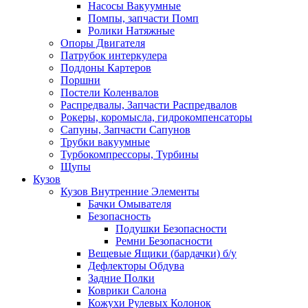
Насосы Вакуумные
Помпы, запчасти Помп
Ролики Натяжные
Опоры Двигателя
Патрубок интеркулера
Поддоны Картеров
Поршни
Постели Коленвалов
Распредвалы, Запчасти Распредвалов
Рокеры, коромысла, гидрокомпенсаторы
Сапуны, Запчасти Сапунов
Трубки вакуумные
Турбокомпрессоры, Турбины
Щупы
Кузов
Кузов Внутренние Элементы
Бачки Омывателя
Безопасность
Подушки Безопасности
Ремни Безопасности
Вещевые Ящики (бардачки) б/у
Дефлекторы Обдува
Задние Полки
Коврики Салона
Кожухи Рулевых Колонок