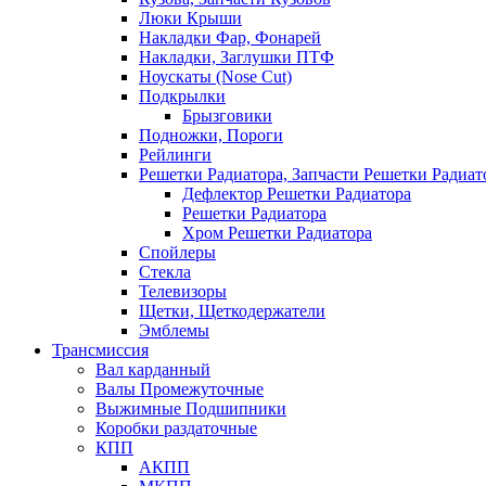
Люки Крыши
Накладки Фар, Фонарей
Накладки, Заглушки ПТФ
Ноускаты (Nose Cut)
Подкрылки
Брызговики
Подножки, Пороги
Рейлинги
Решетки Радиатора, Запчасти Решетки Радиат
Дефлектор Решетки Радиатора
Решетки Радиатора
Хром Решетки Радиатора
Спойлеры
Стекла
Телевизоры
Щетки, Щеткодержатели
Эмблемы
Трансмиссия
Вал карданный
Валы Промежуточные
Выжимные Подшипники
Коробки раздаточные
КПП
АКПП