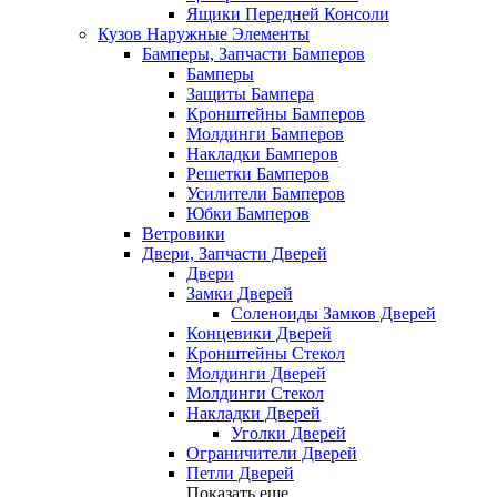
Ящики Передней Консоли
Кузов Наружные Элементы
Бамперы, Запчасти Бамперов
Бамперы
Защиты Бампера
Кронштейны Бамперов
Молдинги Бамперов
Накладки Бамперов
Решетки Бамперов
Усилители Бамперов
Юбки Бамперов
Ветровики
Двери, Запчасти Дверей
Двери
Замки Дверей
Соленоиды Замков Дверей
Концевики Дверей
Кронштейны Стекол
Молдинги Дверей
Молдинги Стекол
Накладки Дверей
Уголки Дверей
Ограничители Дверей
Петли Дверей
Показать еще