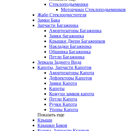
Стеклоподъемники
Моторчики Стеклоподьемников
Жабо Стеклоочистителя
Замки Бака
Запчасти Багажника
Амортизаторы Багажника
Замки багажника
Крышки Двери Багажников
Накладки Багажника
Обшивка Багажника
Петли Багажника
Зеркала Заднего Вида
Капоты, Запчасти Капотов
Амортизаторы Капота
Дефлекторы Капотов
Замки Капота
Капоты
Кожухи замков капота
Петли Капота
Ручки Капота
Упоры Капота
Показать еще
Крыши
Крышки Баков
Кузова, Запчасти Кузовов