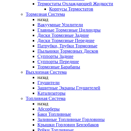
Термостаты Охлаждающей Жидкости
Корпусы Термостатов
Тормозная Система
назад
Вакуумные Усилители
Главные Тормозные Цилиндры
Диски Тормозные Задние
Диски Тормозные Передние
Патрубки, Трубки Тормозные
Пыльники Тормозных Дисков
Суппорты Задние
Суппорты Передние
Тормозные Барабаны
Выхлопная Система
назад
Глушители
Защитные Экраны Глушителей
Катализаторы
Топливная Система
назад
Абсорберы
Баки Топливные
Заливные Топливные Горловины
Крышки Горловин Бензобаков
Рейки Топливные