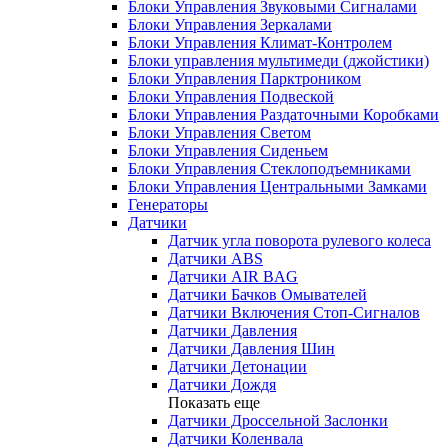
Блоки Управления Звуковыми Сигналами
Блоки Управления Зеркалами
Блоки Управления Климат-Контролем
Блоки управления мультимеди (джойстики)
Блоки Управления Парктроником
Блоки Управления Подвеской
Блоки Управления Раздаточными Коробками
Блоки Управления Светом
Блоки Управления Сиденьем
Блоки Управления Стеклоподъемниками
Блоки Управления Центральными Замками
Генераторы
Датчики
Датчик угла поворота рулевого колеса
Датчики ABS
Датчики AIR BAG
Датчики Бачков Омывателей
Датчики Включения Стоп-Сигналов
Датчики Давления
Датчики Давления Шин
Датчики Детонации
Датчики Дождя
Показать еще
Датчики Дроссельной Заслонки
Датчики Коленвала