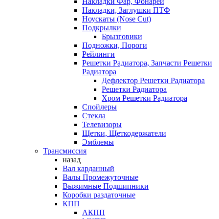
Накладки Фар, Фонарей
Накладки, Заглушки ПТФ
Ноускаты (Nose Cut)
Подкрылки
Брызговики
Подножки, Пороги
Рейлинги
Решетки Радиатора, Запчасти Решетки
Радиатора
Дефлектор Решетки Радиатора
Решетки Радиатора
Хром Решетки Радиатора
Спойлеры
Стекла
Телевизоры
Щетки, Щеткодержатели
Эмблемы
Трансмиссия
назад
Вал карданный
Валы Промежуточные
Выжимные Подшипники
Коробки раздаточные
КПП
АКПП