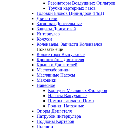
Резонаторы Воздушных Фильтров
Трубки картерных газов
Головки Блоков Цилиндров (ГБЦ)
Двигатели
Заслонки Дроссельные
Защиты Двигателей
Интеркулер
Кожухи
Коленвалы, Запчасти Коленвалов
Показать еще
Коллекторы Выпускные
Кронштейны Двигателя
Крышки Двигателей
Маслозаборники
Маслянные Насосы
Маховики
Навесное
Корпусы Масляных Фильтров
Насосы Вакуумные
Помпы, запчасти Помп
Ролики Натяжные
Опоры Двигателя
Патрубок интеркулера
Поддоны Картеров
Поршни