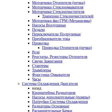
Моторчики Отопителя (печки)
Моторчики Стеклоомывателя
Моторчики Стеклоочистителя
Трапеции Стеклоочистителей
Моторчики фаз ГРМ (Механизмы)
Насосы Воздушные
Педали
Переключатели Подрулевые
Преобразователи тока
Проводка
Проводка Отопителя (печки)
Реле
Реостаты, Резисторы Отопителя
Свечи Зажигания
Стартеры
Трамблеры
Форсунки Омывателя
Часы
Система Охлаждения Двигателя
назад
Кронштейны Радиаторов
Насосы дополнительные (помпы)
Патрубки Системы Охлаждения
Радиаторы Основные
Расширительные Бачки