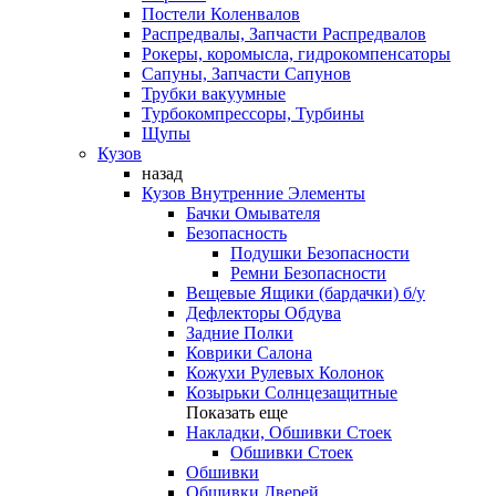
Постели Коленвалов
Распредвалы, Запчасти Распредвалов
Рокеры, коромысла, гидрокомпенсаторы
Сапуны, Запчасти Сапунов
Трубки вакуумные
Турбокомпрессоры, Турбины
Щупы
Кузов
назад
Кузов Внутренние Элементы
Бачки Омывателя
Безопасность
Подушки Безопасности
Ремни Безопасности
Вещевые Ящики (бардачки) б/у
Дефлекторы Обдува
Задние Полки
Коврики Салона
Кожухи Рулевых Колонок
Козырьки Солнцезащитные
Показать еще
Накладки, Обшивки Стоек
Обшивки Стоек
Обшивки
Обшивки Дверей