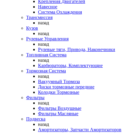
Крепления Двигателей
Навесное
Система Охлаждения
Трансмиссия
назад
Кузов
назад
Рулевые Управления
назад
Рулевые тяги, Привода, Наконечники
Топливная Система
назад
Карбюраторы, Комплектующие
Тормозная Система
назад
Вакуумный Тормоза
Диски тормозные передние
Колодки Тормозные
Фильтры
назад
Фильтры Воздушные
Фильтры Масляные
Подвеска
назад
Амортизаторы, Запчасти Амортизаторов