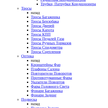
Трубки, Патрубки Кондиционера
Тросы
назад
Тросы Багажника
Тросы Бензобака
Тросы Дверей
Тросы Капота
Тросы КПП
Тросы Педалей Газа
Тросы Ручных Тормазов
Тросы Спидометра
Тросы Сцепления
Оптика
назад
Кронштейны Фар
Плафоны Салона
Повторители Поворотов
Противотуманные Фары
Указатели Повортов
Фары Головного Света
Фонари Багажника
Фонари Задние
Подвеска
назад