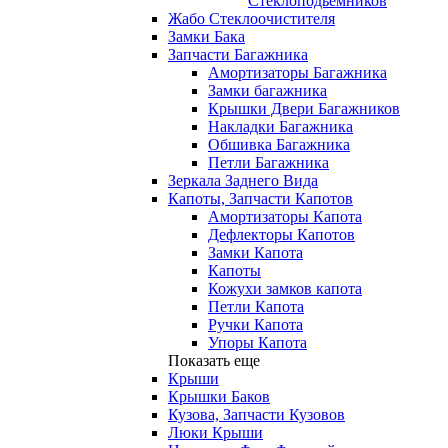
Стеклоподьемников
Жабо Стеклоочистителя
Замки Бака
Запчасти Багажника
Амортизаторы Багажника
Замки багажника
Крышки Двери Багажников
Накладки Багажника
Обшивка Багажника
Петли Багажника
Зеркала Заднего Вида
Капоты, Запчасти Капотов
Амортизаторы Капота
Дефлекторы Капотов
Замки Капота
Капоты
Кожухи замков капота
Петли Капота
Ручки Капота
Упоры Капота
Показать еще
Крыши
Крышки Баков
Кузова, Запчасти Кузовов
Люки Крыши