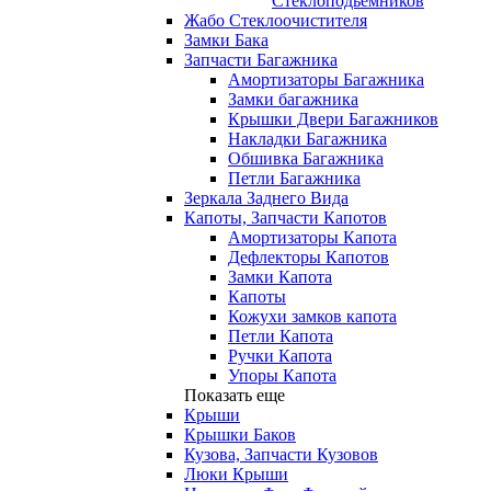
Стеклоподьемников
Жабо Стеклоочистителя
Замки Бака
Запчасти Багажника
Амортизаторы Багажника
Замки багажника
Крышки Двери Багажников
Накладки Багажника
Обшивка Багажника
Петли Багажника
Зеркала Заднего Вида
Капоты, Запчасти Капотов
Амортизаторы Капота
Дефлекторы Капотов
Замки Капота
Капоты
Кожухи замков капота
Петли Капота
Ручки Капота
Упоры Капота
Показать еще
Крыши
Крышки Баков
Кузова, Запчасти Кузовов
Люки Крыши