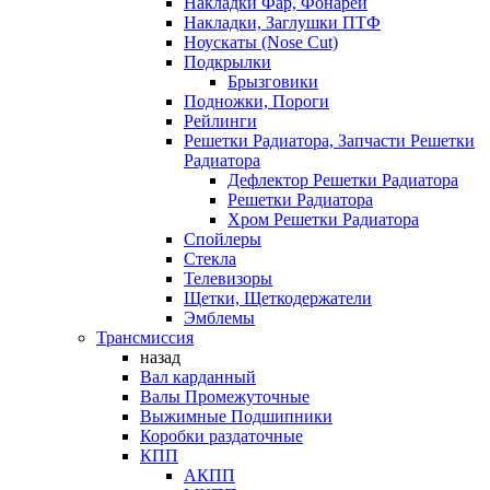
Накладки Фар, Фонарей
Накладки, Заглушки ПТФ
Ноускаты (Nose Cut)
Подкрылки
Брызговики
Подножки, Пороги
Рейлинги
Решетки Радиатора, Запчасти Решетки
Радиатора
Дефлектор Решетки Радиатора
Решетки Радиатора
Хром Решетки Радиатора
Спойлеры
Стекла
Телевизоры
Щетки, Щеткодержатели
Эмблемы
Трансмиссия
назад
Вал карданный
Валы Промежуточные
Выжимные Подшипники
Коробки раздаточные
КПП
АКПП