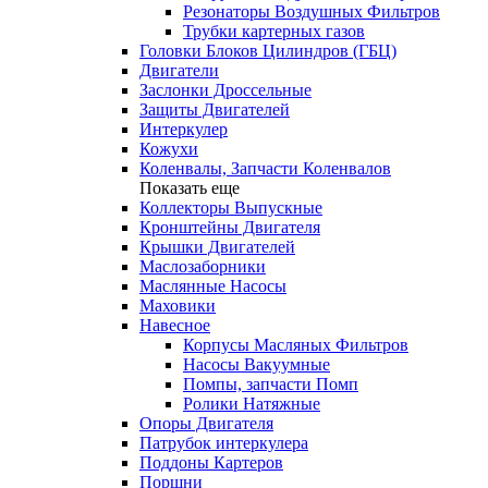
Резонаторы Воздушных Фильтров
Трубки картерных газов
Головки Блоков Цилиндров (ГБЦ)
Двигатели
Заслонки Дроссельные
Защиты Двигателей
Интеркулер
Кожухи
Коленвалы, Запчасти Коленвалов
Показать еще
Коллекторы Выпускные
Кронштейны Двигателя
Крышки Двигателей
Маслозаборники
Маслянные Насосы
Маховики
Навесное
Корпусы Масляных Фильтров
Насосы Вакуумные
Помпы, запчасти Помп
Ролики Натяжные
Опоры Двигателя
Патрубок интеркулера
Поддоны Картеров
Поршни