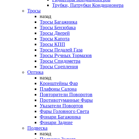
Трубки, Патрубки Кондиционера
Тросы
назад
Тросы Багажника
Тросы Бензобака
Тросы Дверей
Тросы Капота
Тросы КПП
Тросы Педалей Газа
Тросы Ручных Тормазов
Тросы Спидометра
Тросы Сцепления
Оптика
назад
Кронштейны Фар
Плафоны Салона
Повторители Поворотов
Противотуманные Фары
Указатели Повортов
Фары Головного Света
Фонари Багажника
Фонари Задние
Подвеска
назад