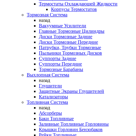
Термостаты Охлаждающей Жидкости
Корпусы Термостатов
Тормозная Система
назад
Вакуумные Усилители
Главные Тормозные Цилиндры
Диски Тормозные Задние
Диски Тормозные Передние
Патрубки, Трубки Тормозные
Пыльники Тормозных Дисков
Суппорты Задние
Суппорты Передние
Тормозные Барабаны
Выхлопная Система
назад
Глушители
Защитные Экраны Глушителей
Катализаторы
Топливная Система
назад
Абсорберы
Баки Топливные
Заливные Топливные Горловины
Крышки Горловин Бензобаков
Рейки Топливные