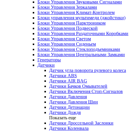
Блоки Управления Звуковыми Сигналами
Блоки Управления Зеркалами
Блоки Управления Климат-Контролем
Блоки управления мультимеди (джойстики)
Блоки Управления Парктроником
Блоки Управления Подвеской
Блоки Управления Раздаточными Коробками
Блоки Управления Светом
Блоки Управления Сиденьем
Блоки Управления Стеклоподъемниками
Блоки Управления Центральными Замками
Генераторы
Датчики
Датчик угла поворота рулевого колеса
Датчики ABS
Датчики AIR BAG
Датчики Бачков Омывателей
Датчики Включения Стоп-Сигналов
Датчики Давления
Датчики Давления Шин
Датчики Детонации
Датчики Дождя
Показать еще
Датчики Дроссельной Заслонки
Датчики Коленвала