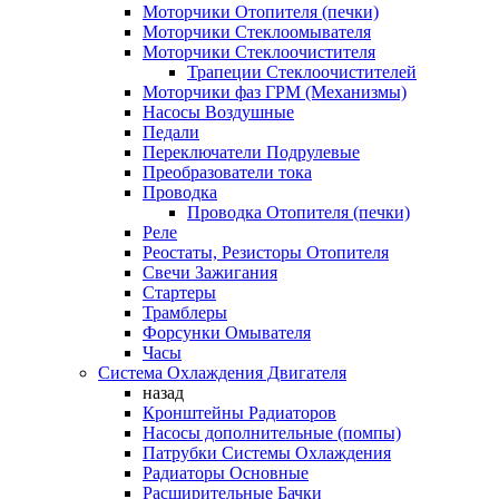
Моторчики Отопителя (печки)
Моторчики Стеклоомывателя
Моторчики Стеклоочистителя
Трапеции Стеклоочистителей
Моторчики фаз ГРМ (Механизмы)
Насосы Воздушные
Педали
Переключатели Подрулевые
Преобразователи тока
Проводка
Проводка Отопителя (печки)
Реле
Реостаты, Резисторы Отопителя
Свечи Зажигания
Стартеры
Трамблеры
Форсунки Омывателя
Часы
Система Охлаждения Двигателя
назад
Кронштейны Радиаторов
Насосы дополнительные (помпы)
Патрубки Системы Охлаждения
Радиаторы Основные
Расширительные Бачки