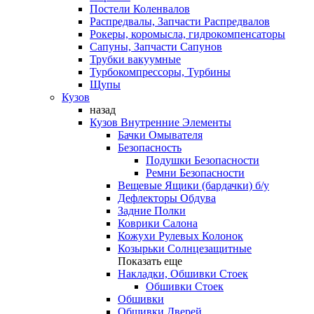
Постели Коленвалов
Распредвалы, Запчасти Распредвалов
Рокеры, коромысла, гидрокомпенсаторы
Сапуны, Запчасти Сапунов
Трубки вакуумные
Турбокомпрессоры, Турбины
Щупы
Кузов
назад
Кузов Внутренние Элементы
Бачки Омывателя
Безопасность
Подушки Безопасности
Ремни Безопасности
Вещевые Ящики (бардачки) б/у
Дефлекторы Обдува
Задние Полки
Коврики Салона
Кожухи Рулевых Колонок
Козырьки Солнцезащитные
Показать еще
Накладки, Обшивки Стоек
Обшивки Стоек
Обшивки
Обшивки Дверей