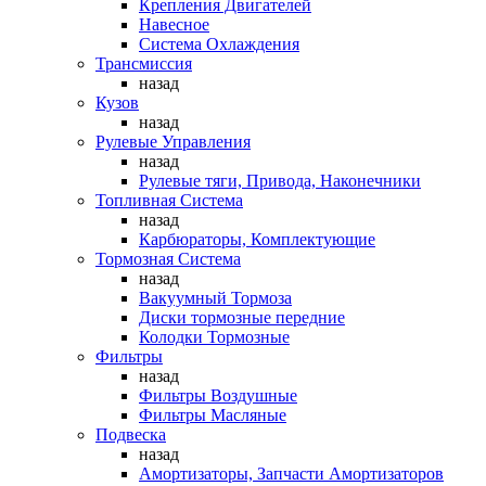
Крепления Двигателей
Навесное
Система Охлаждения
Трансмиссия
назад
Кузов
назад
Рулевые Управления
назад
Рулевые тяги, Привода, Наконечники
Топливная Система
назад
Карбюраторы, Комплектующие
Тормозная Система
назад
Вакуумный Тормоза
Диски тормозные передние
Колодки Тормозные
Фильтры
назад
Фильтры Воздушные
Фильтры Масляные
Подвеска
назад
Амортизаторы, Запчасти Амортизаторов