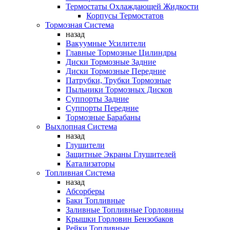
Термостаты Охлаждающей Жидкости
Корпусы Термостатов
Тормозная Система
назад
Вакуумные Усилители
Главные Тормозные Цилиндры
Диски Тормозные Задние
Диски Тормозные Передние
Патрубки, Трубки Тормозные
Пыльники Тормозных Дисков
Суппорты Задние
Суппорты Передние
Тормозные Барабаны
Выхлопная Система
назад
Глушители
Защитные Экраны Глушителей
Катализаторы
Топливная Система
назад
Абсорберы
Баки Топливные
Заливные Топливные Горловины
Крышки Горловин Бензобаков
Рейки Топливные