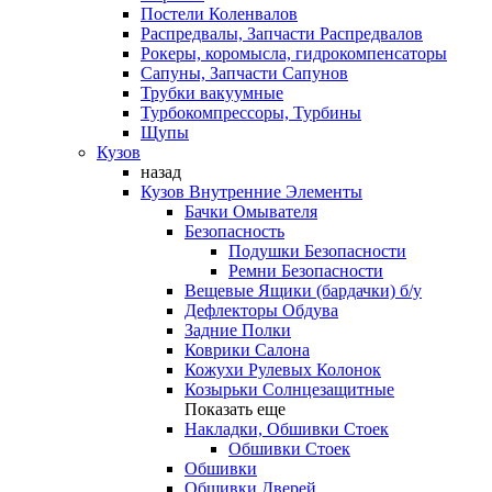
Постели Коленвалов
Распредвалы, Запчасти Распредвалов
Рокеры, коромысла, гидрокомпенсаторы
Сапуны, Запчасти Сапунов
Трубки вакуумные
Турбокомпрессоры, Турбины
Щупы
Кузов
назад
Кузов Внутренние Элементы
Бачки Омывателя
Безопасность
Подушки Безопасности
Ремни Безопасности
Вещевые Ящики (бардачки) б/у
Дефлекторы Обдува
Задние Полки
Коврики Салона
Кожухи Рулевых Колонок
Козырьки Солнцезащитные
Показать еще
Накладки, Обшивки Стоек
Обшивки Стоек
Обшивки
Обшивки Дверей