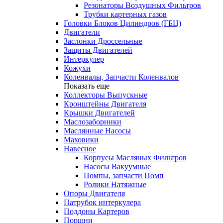
Резонаторы Воздушных Фильтров
Трубки картерных газов
Головки Блоков Цилиндров (ГБЦ)
Двигатели
Заслонки Дроссельные
Защиты Двигателей
Интеркулер
Кожухи
Коленвалы, Запчасти Коленвалов
Показать еще
Коллекторы Выпускные
Кронштейны Двигателя
Крышки Двигателей
Маслозаборники
Маслянные Насосы
Маховики
Навесное
Корпусы Масляных Фильтров
Насосы Вакуумные
Помпы, запчасти Помп
Ролики Натяжные
Опоры Двигателя
Патрубок интеркулера
Поддоны Картеров
Поршни