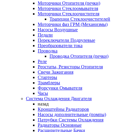
Моторчики Отопителя (печки)
Моторчики Стеклоомывателя
Моторчики Стеклоочистителя
Трапеции Стеклоочистителей
Моторчики фаз ГРМ (Механизмы)
Насосы Воздушные
Педали
Переключатели Подрулевые
Преобразователи тока
Проводка
Проводка Отопителя (печки)
Реле
Реостаты, Резисторы Отопителя
Свечи Зажигания
Стартеры
Трамблеры
Форсунки Омывателя
Часы
Система Охлаждения Двигателя
назад
Кронштейны Радиаторов
Насосы дополнительные (помпы)
Патрубки Системы Охлаждения
Радиаторы Основные
Расширительные Бачки