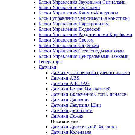
Блоки Управления Звуковыми Сигналами
Блоки Управления Зеркалами
Блоки Управления Климат-Контролем
Блоки управления мультимеди (джойстики)
Блоки Управления Парктроником
Блоки Управления Подвеской
Блоки Управления Раздаточными Коробками
Блоки Управления Светом
Блоки Управления Сиденьем
Блоки Управления Стеклоподъемниками
Блоки Управления Центральными Замками
Генераторы
Датчики
Датчик угла поворота рулевого колеса
Датчики ABS
Датчики AIR BAG
Датчики Бачков Омывателей
Датчики Включения Стоп-Сигналов
Датчики Давления
Датчики Давления Шин
Датчики Детонации
Датчики Дождя
Показать еще
Датчики Дроссельной Заслонки
Датчики Коленвала