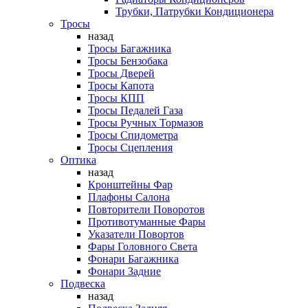
Трубки, Патрубки Кондиционера
Тросы
назад
Тросы Багажника
Тросы Бензобака
Тросы Дверей
Тросы Капота
Тросы КПП
Тросы Педалей Газа
Тросы Ручных Тормазов
Тросы Спидометра
Тросы Сцепления
Оптика
назад
Кронштейны Фар
Плафоны Салона
Повторители Поворотов
Противотуманные Фары
Указатели Повортов
Фары Головного Света
Фонари Багажника
Фонари Задние
Подвеска
назад