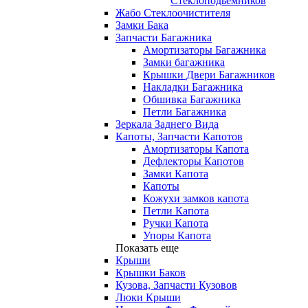
Стеклоподьемников
Жабо Стеклоочистителя
Замки Бака
Запчасти Багажника
Амортизаторы Багажника
Замки багажника
Крышки Двери Багажников
Накладки Багажника
Обшивка Багажника
Петли Багажника
Зеркала Заднего Вида
Капоты, Запчасти Капотов
Амортизаторы Капота
Дефлекторы Капотов
Замки Капота
Капоты
Кожухи замков капота
Петли Капота
Ручки Капота
Упоры Капота
Показать еще
Крыши
Крышки Баков
Кузова, Запчасти Кузовов
Люки Крыши