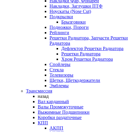
Накладки Фар, Фонарей
Накладки, Заглушки ПТФ
Ноускаты (Nose Cut)
Подкрылки
Брызговики
Подножки, Пороги
Рейлинги
Решетки Радиатора, Запчасти Решетки
Радиатора
Дефлектор Решетки Радиатора
Решетки Радиатора
Хром Решетки Радиатора
Спойлеры
Стекла
Телевизоры
Щетки, Щеткодержатели
Эмблемы
Трансмиссия
назад
Вал карданный
Валы Промежуточные
Выжимные Подшипники
Коробки раздаточные
КПП
АКПП