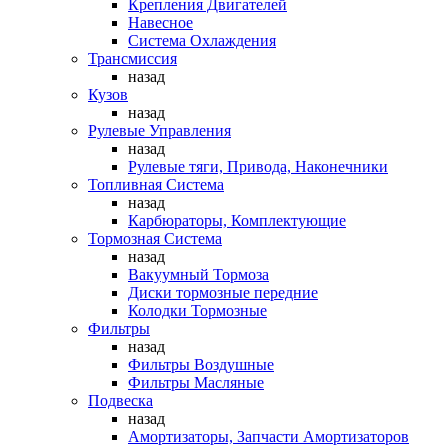
Крепления Двигателей
Навесное
Система Охлаждения
Трансмиссия
назад
Кузов
назад
Рулевые Управления
назад
Рулевые тяги, Привода, Наконечники
Топливная Система
назад
Карбюраторы, Комплектующие
Тормозная Система
назад
Вакуумный Тормоза
Диски тормозные передние
Колодки Тормозные
Фильтры
назад
Фильтры Воздушные
Фильтры Масляные
Подвеска
назад
Амортизаторы, Запчасти Амортизаторов