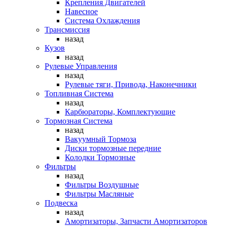
Крепления Двигателей
Навесное
Система Охлаждения
Трансмиссия
назад
Кузов
назад
Рулевые Управления
назад
Рулевые тяги, Привода, Наконечники
Топливная Система
назад
Карбюраторы, Комплектующие
Тормозная Система
назад
Вакуумный Тормоза
Диски тормозные передние
Колодки Тормозные
Фильтры
назад
Фильтры Воздушные
Фильтры Масляные
Подвеска
назад
Амортизаторы, Запчасти Амортизаторов