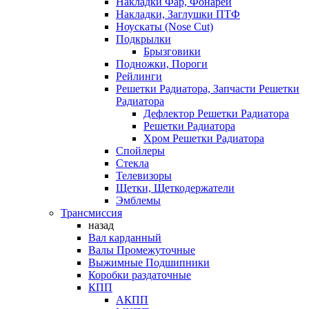
Накладки Фар, Фонарей
Накладки, Заглушки ПТФ
Ноускаты (Nose Cut)
Подкрылки
Брызговики
Подножки, Пороги
Рейлинги
Решетки Радиатора, Запчасти Решетки
Радиатора
Дефлектор Решетки Радиатора
Решетки Радиатора
Хром Решетки Радиатора
Спойлеры
Стекла
Телевизоры
Щетки, Щеткодержатели
Эмблемы
Трансмиссия
назад
Вал карданный
Валы Промежуточные
Выжимные Подшипники
Коробки раздаточные
КПП
АКПП