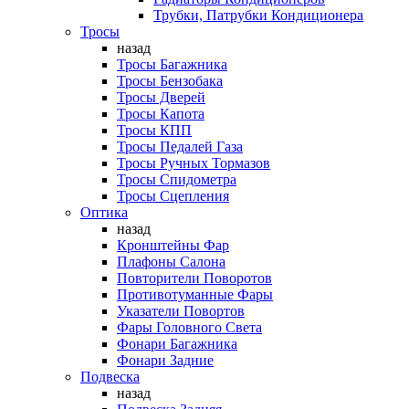
Трубки, Патрубки Кондиционера
Тросы
назад
Тросы Багажника
Тросы Бензобака
Тросы Дверей
Тросы Капота
Тросы КПП
Тросы Педалей Газа
Тросы Ручных Тормазов
Тросы Спидометра
Тросы Сцепления
Оптика
назад
Кронштейны Фар
Плафоны Салона
Повторители Поворотов
Противотуманные Фары
Указатели Повортов
Фары Головного Света
Фонари Багажника
Фонари Задние
Подвеска
назад