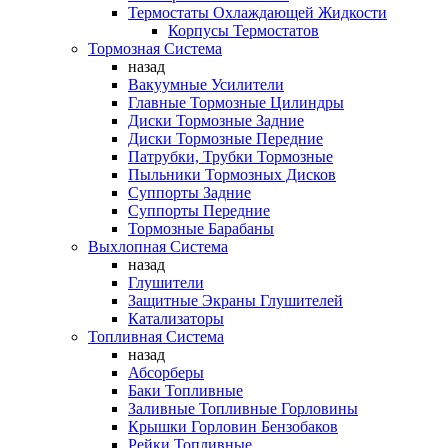
Термостаты Охлаждающей Жидкости
Корпусы Термостатов
Тормозная Система
назад
Вакуумные Усилители
Главные Тормозные Цилиндры
Диски Тормозные Задние
Диски Тормозные Передние
Патрубки, Трубки Тормозные
Пыльники Тормозных Дисков
Суппорты Задние
Суппорты Передние
Тормозные Барабаны
Выхлопная Система
назад
Глушители
Защитные Экраны Глушителей
Катализаторы
Топливная Система
назад
Абсорберы
Баки Топливные
Заливные Топливные Горловины
Крышки Горловин Бензобаков
Рейки Топливные