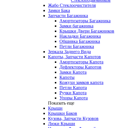
Стеклоподьемников
Жабо Стеклоочистителя
Замки Бака
Запчасти Багажника
Амортизаторы Багажника
Замки багажника
Крышки Двери Багажников
Накладки Багажника
Обшивка Багажника
Петли Багажника
Зеркала Заднего Вида
Капоты, Запчасти Капотов
Амортизаторы Капота
Дефлекторы Капотов
Замки Капота
Капоты
Кожухи замков капота
Петли Капота
Ручки Капота
Упоры Капота
Показать еще
Крыши
Крышки Баков
Кузова, Запчасти Кузовов
Люки Крыши