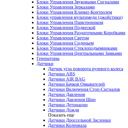
Блоки Управления Звуковыми Сигналами
Блоки Управления Зеркалами
Блоки Управления Климат-Контролем
Блоки управления мультимеди (джойстики)
Блоки Управления Парктроником
Блоки Управления Подвеской
Блоки Управления Раздаточными Коробками
Блоки Управления Светом
Блоки Управления Сиденьем
Блоки Управления Стеклоподъемниками
Блоки Управления Центральными Замками
Генераторы
Датчики
Датчик угла поворота рулевого колеса
Датчики ABS
Датчики AIR BAG
Датчики Бачков Омывателей
Датчики Включения Стоп-Сигналов
Датчики Давления
Датчики Давления Шин
Датчики Детонации
Датчики Дождя
Показать еще
Датчики Дроссельной Заслонки
Датчики Коленвала