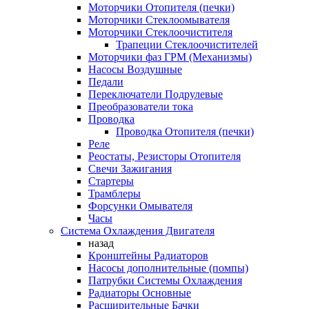
Моторчики Отопителя (печки)
Моторчики Стеклоомывателя
Моторчики Стеклоочистителя
Трапеции Стеклоочистителей
Моторчики фаз ГРМ (Механизмы)
Насосы Воздушные
Педали
Переключатели Подрулевые
Преобразователи тока
Проводка
Проводка Отопителя (печки)
Реле
Реостаты, Резисторы Отопителя
Свечи Зажигания
Стартеры
Трамблеры
Форсунки Омывателя
Часы
Система Охлаждения Двигателя
назад
Кронштейны Радиаторов
Насосы дополнительные (помпы)
Патрубки Системы Охлаждения
Радиаторы Основные
Расширительные Бачки