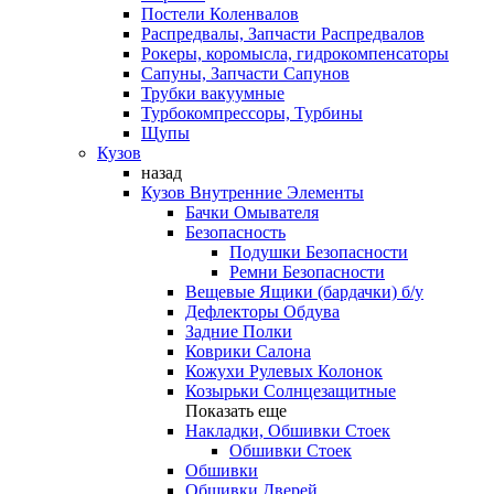
Постели Коленвалов
Распредвалы, Запчасти Распредвалов
Рокеры, коромысла, гидрокомпенсаторы
Сапуны, Запчасти Сапунов
Трубки вакуумные
Турбокомпрессоры, Турбины
Щупы
Кузов
назад
Кузов Внутренние Элементы
Бачки Омывателя
Безопасность
Подушки Безопасности
Ремни Безопасности
Вещевые Ящики (бардачки) б/у
Дефлекторы Обдува
Задние Полки
Коврики Салона
Кожухи Рулевых Колонок
Козырьки Солнцезащитные
Показать еще
Накладки, Обшивки Стоек
Обшивки Стоек
Обшивки
Обшивки Дверей