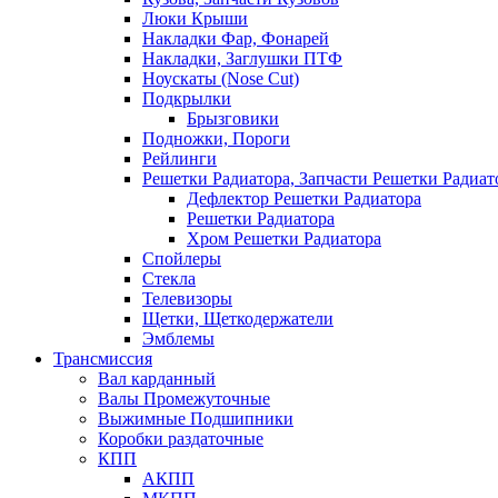
Люки Крыши
Накладки Фар, Фонарей
Накладки, Заглушки ПТФ
Ноускаты (Nose Cut)
Подкрылки
Брызговики
Подножки, Пороги
Рейлинги
Решетки Радиатора, Запчасти Решетки Радиат
Дефлектор Решетки Радиатора
Решетки Радиатора
Хром Решетки Радиатора
Спойлеры
Стекла
Телевизоры
Щетки, Щеткодержатели
Эмблемы
Трансмиссия
Вал карданный
Валы Промежуточные
Выжимные Подшипники
Коробки раздаточные
КПП
АКПП