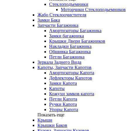
Стеклоподъемники
Моторчики Стеклоподьемников
Жабо Стеклоочистителя
Замки Бака
Запчасти Багажника
Амортизаторы Багажника
Замки багажника
Крышки Двери Багажников
Накладки Багажника
Обшивка Багажника
Петли Багажника
Зеркала Заднего Вида
Капоты, Запчасти Капотов
Амортизаторы Капота
Дефлекторы Капотов
Замки Капота
Капоты
Кожухи замков капота
Петли Капота
Ручки Капота
Упоры Капота
Показать еще
Крыши
Крышки Баков
Кузова, Запчасти Кузовов