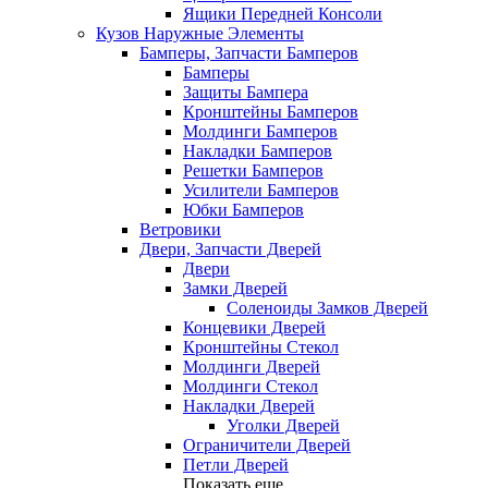
Ящики Передней Консоли
Кузов Наружные Элементы
Бамперы, Запчасти Бамперов
Бамперы
Защиты Бампера
Кронштейны Бамперов
Молдинги Бамперов
Накладки Бамперов
Решетки Бамперов
Усилители Бамперов
Юбки Бамперов
Ветровики
Двери, Запчасти Дверей
Двери
Замки Дверей
Соленоиды Замков Дверей
Концевики Дверей
Кронштейны Стекол
Молдинги Дверей
Молдинги Стекол
Накладки Дверей
Уголки Дверей
Ограничители Дверей
Петли Дверей
Показать еще