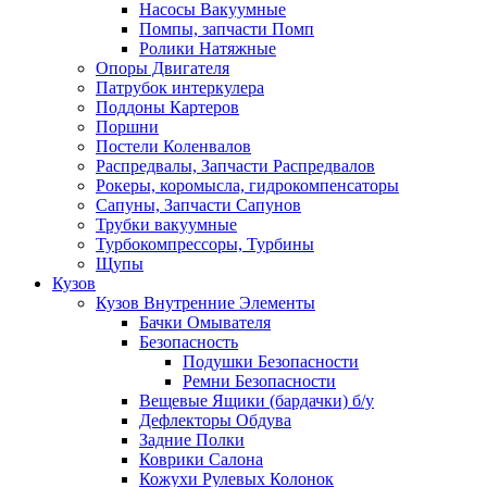
Насосы Вакуумные
Помпы, запчасти Помп
Ролики Натяжные
Опоры Двигателя
Патрубок интеркулера
Поддоны Картеров
Поршни
Постели Коленвалов
Распредвалы, Запчасти Распредвалов
Рокеры, коромысла, гидрокомпенсаторы
Сапуны, Запчасти Сапунов
Трубки вакуумные
Турбокомпрессоры, Турбины
Щупы
Кузов
Кузов Внутренние Элементы
Бачки Омывателя
Безопасность
Подушки Безопасности
Ремни Безопасности
Вещевые Ящики (бардачки) б/у
Дефлекторы Обдува
Задние Полки
Коврики Салона
Кожухи Рулевых Колонок