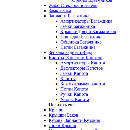
Стеклоподьемников
Жабо Стеклоочистителя
Замки Бака
Запчасти Багажника
Амортизаторы Багажника
Замки багажника
Крышки Двери Багажников
Накладки Багажника
Обшивка Багажника
Петли Багажника
Зеркала Заднего Вида
Капоты, Запчасти Капотов
Амортизаторы Капота
Дефлекторы Капотов
Замки Капота
Капоты
Кожухи замков капота
Петли Капота
Ручки Капота
Упоры Капота
Показать еще
Крыши
Крышки Баков
Кузова, Запчасти Кузовов
Люки Крыши