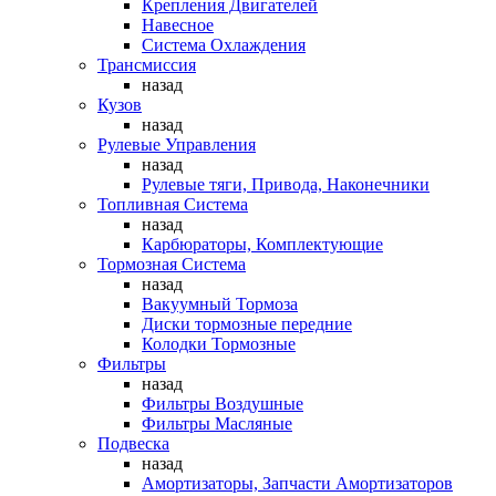
Крепления Двигателей
Навесное
Система Охлаждения
Трансмиссия
назад
Кузов
назад
Рулевые Управления
назад
Рулевые тяги, Привода, Наконечники
Топливная Система
назад
Карбюраторы, Комплектующие
Тормозная Система
назад
Вакуумный Тормоза
Диски тормозные передние
Колодки Тормозные
Фильтры
назад
Фильтры Воздушные
Фильтры Масляные
Подвеска
назад
Амортизаторы, Запчасти Амортизаторов