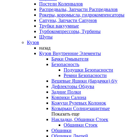
Постели Коленвалов
Распредвалы, Запчасти Распредвалов
Рокеры, коромысла, гидрокомпенсаторы
Сапуны, Запчасти Сапунов
Трубки вакуумные
Турбокомпрессоры, Турбины
Щупы
Кузов
назад
Кузов Внутренние Элементы
Бачки Омывателя
Безопасность
Подушки Безопасности
Ремни Безопасности
Вещевые Ящики (бардачки) б/у
Дефлекторы Обдува
Задние Полки
Коврики Салона
Кожухи Рулевых Колонок
Козырьки Солнцезащитные
Показать еще
Накладки, Обшивки Стоек
Обшивки Стоек
Обшивки
Обшивки Дверей