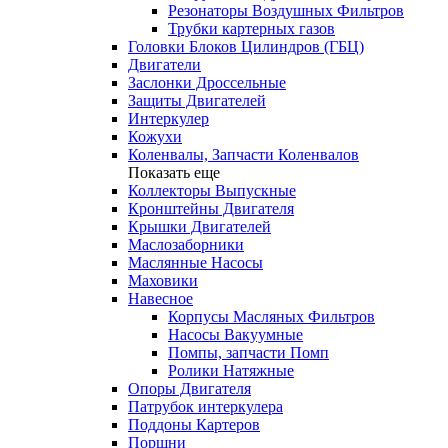
Резонаторы Воздушных Фильтров
Трубки картерных газов
Головки Блоков Цилиндров (ГБЦ)
Двигатели
Заслонки Дроссельные
Защиты Двигателей
Интеркулер
Кожухи
Коленвалы, Запчасти Коленвалов
Показать еще
Коллекторы Выпускные
Кронштейны Двигателя
Крышки Двигателей
Маслозаборники
Маслянные Насосы
Маховики
Навесное
Корпусы Масляных Фильтров
Насосы Вакуумные
Помпы, запчасти Помп
Ролики Натяжные
Опоры Двигателя
Патрубок интеркулера
Поддоны Картеров
Поршни