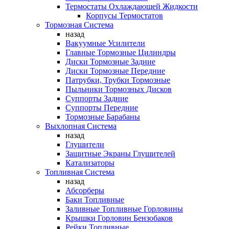
Термостаты Охлаждающей Жидкости
Корпусы Термостатов
Тормозная Система
назад
Вакуумные Усилители
Главные Тормозные Цилиндры
Диски Тормозные Задние
Диски Тормозные Передние
Патрубки, Трубки Тормозные
Пыльники Тормозных Дисков
Суппорты Задние
Суппорты Передние
Тормозные Барабаны
Выхлопная Система
назад
Глушители
Защитные Экраны Глушителей
Катализаторы
Топливная Система
назад
Абсорберы
Баки Топливные
Заливные Топливные Горловины
Крышки Горловин Бензобаков
Рейки Топливные