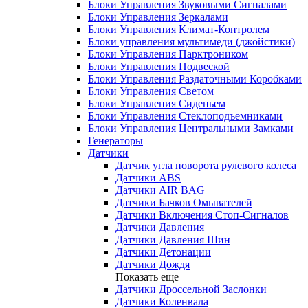
Блоки Управления Звуковыми Сигналами
Блоки Управления Зеркалами
Блоки Управления Климат-Контролем
Блоки управления мультимеди (джойстики)
Блоки Управления Парктроником
Блоки Управления Подвеской
Блоки Управления Раздаточными Коробками
Блоки Управления Светом
Блоки Управления Сиденьем
Блоки Управления Стеклоподъемниками
Блоки Управления Центральными Замками
Генераторы
Датчики
Датчик угла поворота рулевого колеса
Датчики ABS
Датчики AIR BAG
Датчики Бачков Омывателей
Датчики Включения Стоп-Сигналов
Датчики Давления
Датчики Давления Шин
Датчики Детонации
Датчики Дождя
Показать еще
Датчики Дроссельной Заслонки
Датчики Коленвала