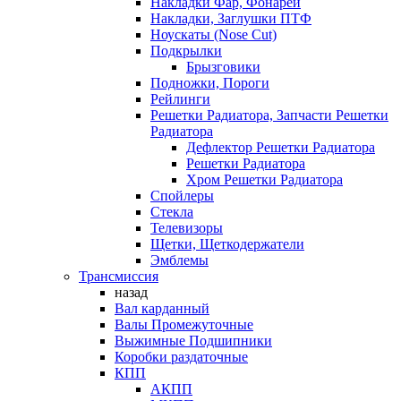
Накладки Фар, Фонарей
Накладки, Заглушки ПТФ
Ноускаты (Nose Cut)
Подкрылки
Брызговики
Подножки, Пороги
Рейлинги
Решетки Радиатора, Запчасти Решетки
Радиатора
Дефлектор Решетки Радиатора
Решетки Радиатора
Хром Решетки Радиатора
Спойлеры
Стекла
Телевизоры
Щетки, Щеткодержатели
Эмблемы
Трансмиссия
назад
Вал карданный
Валы Промежуточные
Выжимные Подшипники
Коробки раздаточные
КПП
АКПП