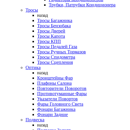
Трубки, Патрубки Кондиционера
Тросы
назад
Тросы Багажника
Тросы Бензобака
Тросы Дверей
Тросы Капота
Тросы КПП
Тросы Педалей Газа
Тросы Ручных Тормазов
Тросы Спидометра
Тросы Сцепления
Оптика
назад
Кронштейны Фар
Плафоны Салона
Повторители Поворотов
Противотуманные Фары
Указатели Повортов
Фары Головного Света
Фонари Багажника
Фонари Задние
Подвеска
назад