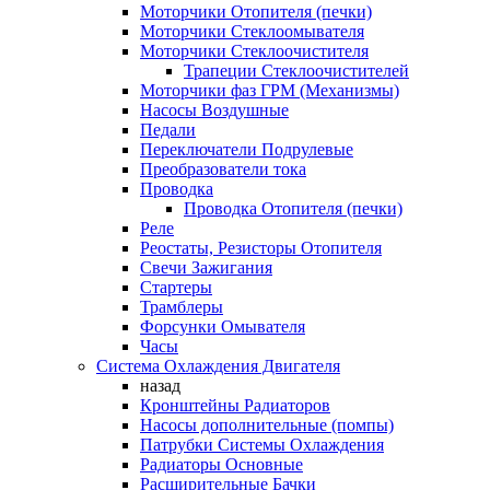
Моторчики Отопителя (печки)
Моторчики Стеклоомывателя
Моторчики Стеклоочистителя
Трапеции Стеклоочистителей
Моторчики фаз ГРМ (Механизмы)
Насосы Воздушные
Педали
Переключатели Подрулевые
Преобразователи тока
Проводка
Проводка Отопителя (печки)
Реле
Реостаты, Резисторы Отопителя
Свечи Зажигания
Стартеры
Трамблеры
Форсунки Омывателя
Часы
Система Охлаждения Двигателя
назад
Кронштейны Радиаторов
Насосы дополнительные (помпы)
Патрубки Системы Охлаждения
Радиаторы Основные
Расширительные Бачки