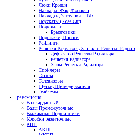
Люки Крыши
Накладки Фар, Фонарей
Накладки, Заглушки ПТФ
Ноускаты (Nose Cut)
Подкрылки
Брызговики
Подножки, Пороги
Рейлинги
Решетки Радиатора, Запчасти Решетки Радиат
Дефлектор Решетки Радиатора
Решетки Радиатора
Хром Решетки Радиатора
Спойлеры
Стекла
Телевизоры
Щетки, Щеткодержатели
Эмблемы
Трансмиссия
Вал карданный
Валы Промежуточные
Выжимные Подшипники
Коробки раздаточные
КПП
АКПП