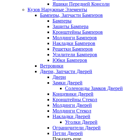
Ящики Передней Консоли
Кузов Наружные Элементы
Бамперы, Запчасти Бамперов
Бамперы
Защиты Бампера
Кронштейны Бамперов
Молдинги Бамперов
Накладки Бамперов
Решетки Бамперов
Усилители Бамперов
Юбки Бамперов
Ветровики
Двери, Запчасти Дверей
Двери
Замки Дверей
Соленоиды Замков Дверей
Концевики Дверей
Кронштейны Стекол
Молдинги Дверей
Молдинги Стекол
Накладки Дверей
Уголки Дверей
Ограничители Дверей
Петли Дверей
Показать еще