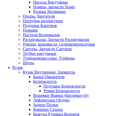
Насосы Вакуумные
Помпы, запчасти Помп
Ролики Натяжные
Опоры Двигателя
Патрубок интеркулера
Поддоны Картеров
Поршни
Постели Коленвалов
Распредвалы, Запчасти Распредвалов
Рокеры, коромысла, гидрокомпенсаторы
Сапуны, Запчасти Сапунов
Трубки вакуумные
Турбокомпрессоры, Турбины
Щупы
Кузов
Кузов Внутренние Элементы
Бачки Омывателя
Безопасность
Подушки Безопасности
Ремни Безопасности
Вещевые Ящики (бардачки) б/у
Дефлекторы Обдува
Задние Полки
Коврики Салона
Кожухи Рулевых Колонок