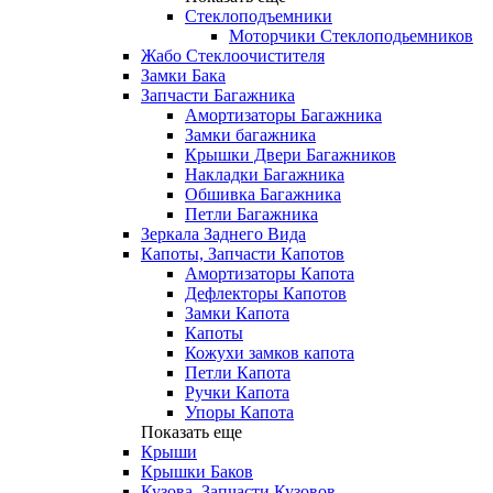
Стеклоподъемники
Моторчики Стеклоподьемников
Жабо Стеклоочистителя
Замки Бака
Запчасти Багажника
Амортизаторы Багажника
Замки багажника
Крышки Двери Багажников
Накладки Багажника
Обшивка Багажника
Петли Багажника
Зеркала Заднего Вида
Капоты, Запчасти Капотов
Амортизаторы Капота
Дефлекторы Капотов
Замки Капота
Капоты
Кожухи замков капота
Петли Капота
Ручки Капота
Упоры Капота
Показать еще
Крыши
Крышки Баков
Кузова, Запчасти Кузовов