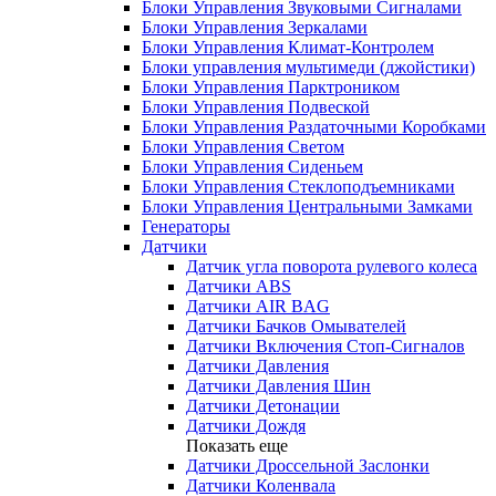
Блоки Управления Звуковыми Сигналами
Блоки Управления Зеркалами
Блоки Управления Климат-Контролем
Блоки управления мультимеди (джойстики)
Блоки Управления Парктроником
Блоки Управления Подвеской
Блоки Управления Раздаточными Коробками
Блоки Управления Светом
Блоки Управления Сиденьем
Блоки Управления Стеклоподъемниками
Блоки Управления Центральными Замками
Генераторы
Датчики
Датчик угла поворота рулевого колеса
Датчики ABS
Датчики AIR BAG
Датчики Бачков Омывателей
Датчики Включения Стоп-Сигналов
Датчики Давления
Датчики Давления Шин
Датчики Детонации
Датчики Дождя
Показать еще
Датчики Дроссельной Заслонки
Датчики Коленвала