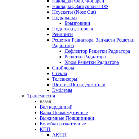
Накладки Фар, Фонарей
Накладки, Заглушки ПТФ
Ноускаты (Nose Cut)
Подкрылки
Брызговики
Подножки, Пороги
Рейлинги
Решетки Радиатора, Запчасти Решетки
Радиатора
Дефлектор Решетки Радиатора
Решетки Радиатора
Хром Решетки Радиатора
Спойлеры
Стекла
Телевизоры
Щетки, Щеткодержатели
Эмблемы
Трансмиссия
назад
Вал карданный
Валы Промежуточные
Выжимные Подшипники
Коробки раздаточные
КПП
АКПП