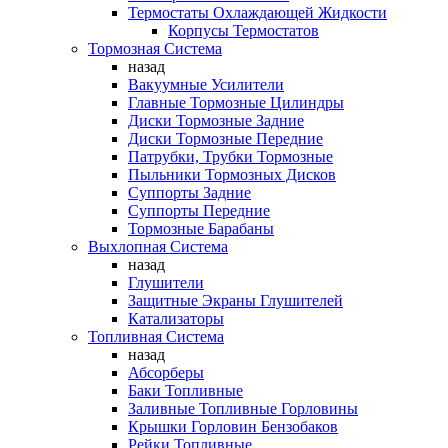
Термостаты Охлаждающей Жидкости
Корпусы Термостатов
Тормозная Система
назад
Вакуумные Усилители
Главные Тормозные Цилиндры
Диски Тормозные Задние
Диски Тормозные Передние
Патрубки, Трубки Тормозные
Пыльники Тормозных Дисков
Суппорты Задние
Суппорты Передние
Тормозные Барабаны
Выхлопная Система
назад
Глушители
Защитные Экраны Глушителей
Катализаторы
Топливная Система
назад
Абсорберы
Баки Топливные
Заливные Топливные Горловины
Крышки Горловин Бензобаков
Рейки Топливные