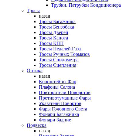
Трубки, Патрубки Кондиционера
Тросы
назад
Тросы Багажника
Тросы Бензобака
Тросы Дверей
Тросы Капота
Тросы КПП
Тросы Педалей Газа
Тросы Ручных Тормазов
Тросы Спидометра
Тросы Сцепления
Оптика
назад
Кронштейны Фар
Плафоны Салона
Повторители Поворотов
Противотуманные Фары
Указатели Повортов
Фары Головного Света
Фонари Багажника
Фонари Задние
Подвеска
назад