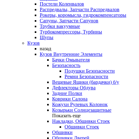
Постели Коленвалов
Распредвалы, Запчасти Распредвалов
Рокеры, коромысла, гидрокомпенсаторы
Сапуны, Запчасти Сапунов
Трубки вакуумные
Турбокомпрессоры, Турбины
Щупы
Кузов
назад
Кузов Внутренние Элементы
Бачки Омывателя
Безопасность
Подушки Безопасности
Ремни Безопасности
Вещевые Ящики (бардачки) б/у
Дефлекторы Обдува
Задние Полки
Коврики Салона
Кожухи Рулевых Колонок
Козырьки Солнцезащитные
Показать еще
Накладки, Обшивки Стоек
Обшивки Стоек
Обшивки
Обшивки Дверей