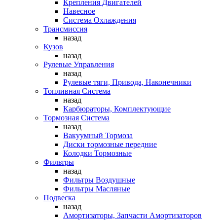
Крепления Двигателей
Навесное
Система Охлаждения
Трансмиссия
назад
Кузов
назад
Рулевые Управления
назад
Рулевые тяги, Привода, Наконечники
Топливная Система
назад
Карбюраторы, Комплектующие
Тормозная Система
назад
Вакуумный Тормоза
Диски тормозные передние
Колодки Тормозные
Фильтры
назад
Фильтры Воздушные
Фильтры Масляные
Подвеска
назад
Амортизаторы, Запчасти Амортизаторов