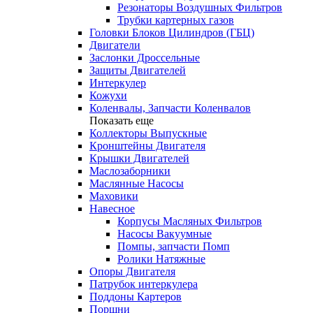
Резонаторы Воздушных Фильтров
Трубки картерных газов
Головки Блоков Цилиндров (ГБЦ)
Двигатели
Заслонки Дроссельные
Защиты Двигателей
Интеркулер
Кожухи
Коленвалы, Запчасти Коленвалов
Показать еще
Коллекторы Выпускные
Кронштейны Двигателя
Крышки Двигателей
Маслозаборники
Маслянные Насосы
Маховики
Навесное
Корпусы Масляных Фильтров
Насосы Вакуумные
Помпы, запчасти Помп
Ролики Натяжные
Опоры Двигателя
Патрубок интеркулера
Поддоны Картеров
Поршни