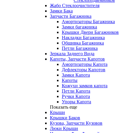
Стеклоподьемников
Жабо Стеклоочистителя
Замки Бака
Запчасти Багажника
Амортизаторы Багажника
Замки багажника
Крышки Двери Багажников
Накладки Багажника
Обшивка Багажника
Петли Багажника
Зеркала Заднего Вида
Капоты, Запчасти Капотов
Амортизаторы Капота
Дефлекторы Капотов
Замки Капота
Капоты
Кожухи замков капота
Петли Капота
Ручки Капота
Упоры Капота
Показать еще
Крыши
Крышки Баков
Кузова, Запчасти Кузовов
Люки Крыши