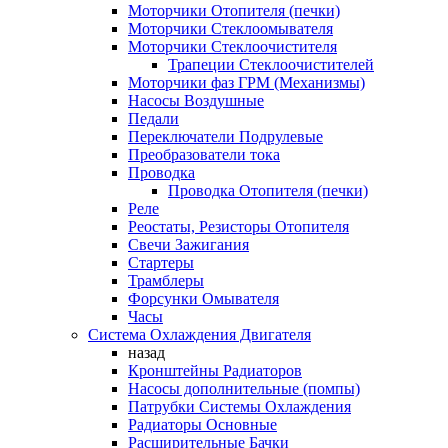
Моторчики Отопителя (печки)
Моторчики Стеклоомывателя
Моторчики Стеклоочистителя
Трапеции Стеклоочистителей
Моторчики фаз ГРМ (Механизмы)
Насосы Воздушные
Педали
Переключатели Подрулевые
Преобразователи тока
Проводка
Проводка Отопителя (печки)
Реле
Реостаты, Резисторы Отопителя
Свечи Зажигания
Стартеры
Трамблеры
Форсунки Омывателя
Часы
Система Охлаждения Двигателя
назад
Кронштейны Радиаторов
Насосы дополнительные (помпы)
Патрубки Системы Охлаждения
Радиаторы Основные
Расширительные Бачки