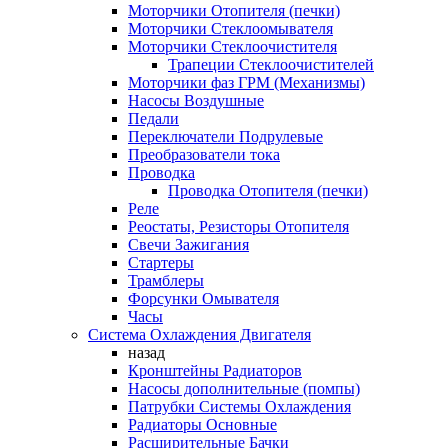
Моторчики Отопителя (печки)
Моторчики Стеклоомывателя
Моторчики Стеклоочистителя
Трапеции Стеклоочистителей
Моторчики фаз ГРМ (Механизмы)
Насосы Воздушные
Педали
Переключатели Подрулевые
Преобразователи тока
Проводка
Проводка Отопителя (печки)
Реле
Реостаты, Резисторы Отопителя
Свечи Зажигания
Стартеры
Трамблеры
Форсунки Омывателя
Часы
Система Охлаждения Двигателя
назад
Кронштейны Радиаторов
Насосы дополнительные (помпы)
Патрубки Системы Охлаждения
Радиаторы Основные
Расширительные Бачки