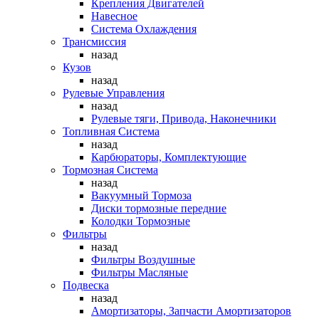
Крепления Двигателей
Навесное
Система Охлаждения
Трансмиссия
назад
Кузов
назад
Рулевые Управления
назад
Рулевые тяги, Привода, Наконечники
Топливная Система
назад
Карбюраторы, Комплектующие
Тормозная Система
назад
Вакуумный Тормоза
Диски тормозные передние
Колодки Тормозные
Фильтры
назад
Фильтры Воздушные
Фильтры Масляные
Подвеска
назад
Амортизаторы, Запчасти Амортизаторов