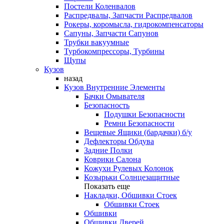
Постели Коленвалов
Распредвалы, Запчасти Распредвалов
Рокеры, коромысла, гидрокомпенсаторы
Сапуны, Запчасти Сапунов
Трубки вакуумные
Турбокомпрессоры, Турбины
Щупы
Кузов
назад
Кузов Внутренние Элементы
Бачки Омывателя
Безопасность
Подушки Безопасности
Ремни Безопасности
Вещевые Ящики (бардачки) б/у
Дефлекторы Обдува
Задние Полки
Коврики Салона
Кожухи Рулевых Колонок
Козырьки Солнцезащитные
Показать еще
Накладки, Обшивки Стоек
Обшивки Стоек
Обшивки
Обшивки Дверей