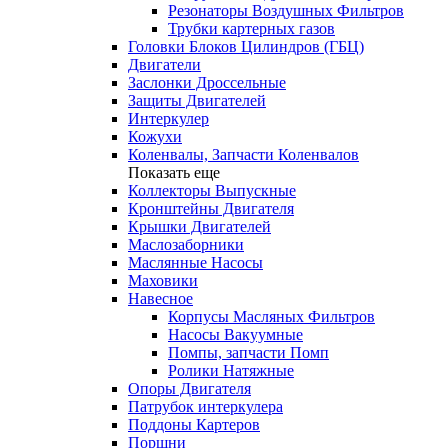
Резонаторы Воздушных Фильтров
Трубки картерных газов
Головки Блоков Цилиндров (ГБЦ)
Двигатели
Заслонки Дроссельные
Защиты Двигателей
Интеркулер
Кожухи
Коленвалы, Запчасти Коленвалов
Показать еще
Коллекторы Выпускные
Кронштейны Двигателя
Крышки Двигателей
Маслозаборники
Маслянные Насосы
Маховики
Навесное
Корпусы Масляных Фильтров
Насосы Вакуумные
Помпы, запчасти Помп
Ролики Натяжные
Опоры Двигателя
Патрубок интеркулера
Поддоны Картеров
Поршни