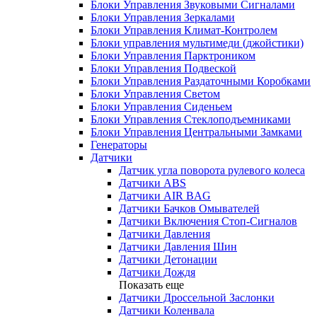
Блоки Управления Звуковыми Сигналами
Блоки Управления Зеркалами
Блоки Управления Климат-Контролем
Блоки управления мультимеди (джойстики)
Блоки Управления Парктроником
Блоки Управления Подвеской
Блоки Управления Раздаточными Коробками
Блоки Управления Светом
Блоки Управления Сиденьем
Блоки Управления Стеклоподъемниками
Блоки Управления Центральными Замками
Генераторы
Датчики
Датчик угла поворота рулевого колеса
Датчики ABS
Датчики AIR BAG
Датчики Бачков Омывателей
Датчики Включения Стоп-Сигналов
Датчики Давления
Датчики Давления Шин
Датчики Детонации
Датчики Дождя
Показать еще
Датчики Дроссельной Заслонки
Датчики Коленвала