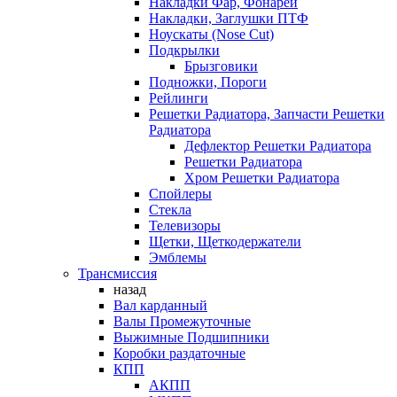
Накладки Фар, Фонарей
Накладки, Заглушки ПТФ
Ноускаты (Nose Cut)
Подкрылки
Брызговики
Подножки, Пороги
Рейлинги
Решетки Радиатора, Запчасти Решетки
Радиатора
Дефлектор Решетки Радиатора
Решетки Радиатора
Хром Решетки Радиатора
Спойлеры
Стекла
Телевизоры
Щетки, Щеткодержатели
Эмблемы
Трансмиссия
назад
Вал карданный
Валы Промежуточные
Выжимные Подшипники
Коробки раздаточные
КПП
АКПП