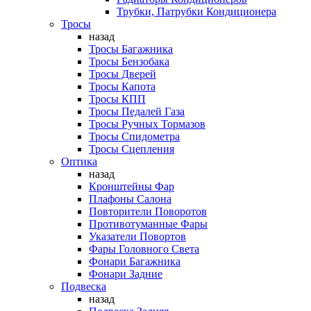
Трубки, Патрубки Кондиционера
Тросы
назад
Тросы Багажника
Тросы Бензобака
Тросы Дверей
Тросы Капота
Тросы КПП
Тросы Педалей Газа
Тросы Ручных Тормазов
Тросы Спидометра
Тросы Сцепления
Оптика
назад
Кронштейны Фар
Плафоны Салона
Повторители Поворотов
Противотуманные Фары
Указатели Повортов
Фары Головного Света
Фонари Багажника
Фонари Задние
Подвеска
назад