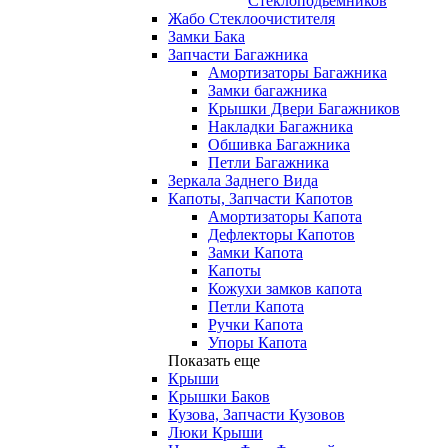
Стеклоподьемников
Жабо Стеклоочистителя
Замки Бака
Запчасти Багажника
Амортизаторы Багажника
Замки багажника
Крышки Двери Багажников
Накладки Багажника
Обшивка Багажника
Петли Багажника
Зеркала Заднего Вида
Капоты, Запчасти Капотов
Амортизаторы Капота
Дефлекторы Капотов
Замки Капота
Капоты
Кожухи замков капота
Петли Капота
Ручки Капота
Упоры Капота
Показать еще
Крыши
Крышки Баков
Кузова, Запчасти Кузовов
Люки Крыши