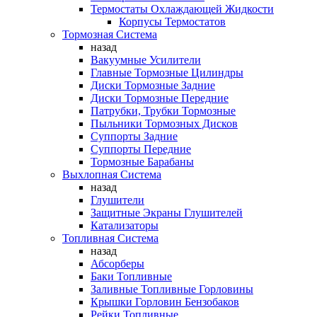
Термостаты Охлаждающей Жидкости
Корпусы Термостатов
Тормозная Система
назад
Вакуумные Усилители
Главные Тормозные Цилиндры
Диски Тормозные Задние
Диски Тормозные Передние
Патрубки, Трубки Тормозные
Пыльники Тормозных Дисков
Суппорты Задние
Суппорты Передние
Тормозные Барабаны
Выхлопная Система
назад
Глушители
Защитные Экраны Глушителей
Катализаторы
Топливная Система
назад
Абсорберы
Баки Топливные
Заливные Топливные Горловины
Крышки Горловин Бензобаков
Рейки Топливные