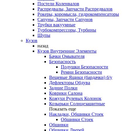
Постели Коленвалов
Распредвалы, Запчасти Распредвалов
Рокеры, коромысла, гидрокомпенсаторы
Сапуны, Запчасти Сапунов
Трубки вакуумные
Турбокомпрессоры, Турбины
Щупы
Кузов
назад
Кузов Внутренние Элементы
Бачки Омывателя
Безопасность
Подушки Безопасности
Ремни Безопасности
Вещевые Ящики (бардачки) б/у
Дефлекторы Обдува
Задние Полки
Коврики Салона
Кожухи Рулевых Колонок
Козырьки Солнцезащитные
Показать еще
Накладки, Обшивки Стоек
Обшивки Стоек
Обшивки
Обшивки Дверей