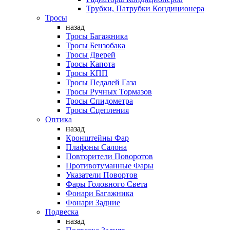
Трубки, Патрубки Кондиционера
Тросы
назад
Тросы Багажника
Тросы Бензобака
Тросы Дверей
Тросы Капота
Тросы КПП
Тросы Педалей Газа
Тросы Ручных Тормазов
Тросы Спидометра
Тросы Сцепления
Оптика
назад
Кронштейны Фар
Плафоны Салона
Повторители Поворотов
Противотуманные Фары
Указатели Повортов
Фары Головного Света
Фонари Багажника
Фонари Задние
Подвеска
назад