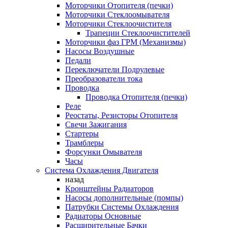
Моторчики Отопителя (печки)
Моторчики Стеклоомывателя
Моторчики Стеклоочистителя
Трапеции Стеклоочистителей
Моторчики фаз ГРМ (Механизмы)
Насосы Воздушные
Педали
Переключатели Подрулевые
Преобразователи тока
Проводка
Проводка Отопителя (печки)
Реле
Реостаты, Резисторы Отопителя
Свечи Зажигания
Стартеры
Трамблеры
Форсунки Омывателя
Часы
Система Охлаждения Двигателя
назад
Кронштейны Радиаторов
Насосы дополнительные (помпы)
Патрубки Системы Охлаждения
Радиаторы Основные
Расширительные Бачки