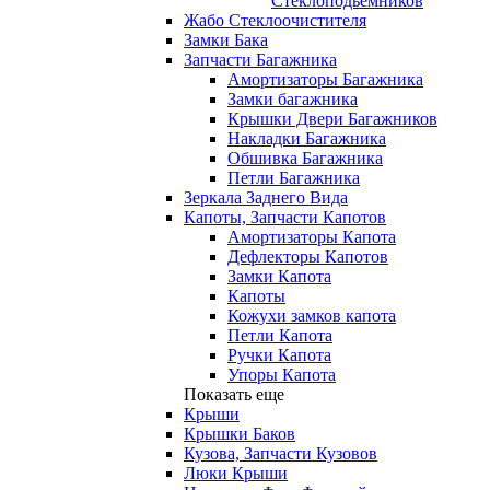
Стеклоподьемников
Жабо Стеклоочистителя
Замки Бака
Запчасти Багажника
Амортизаторы Багажника
Замки багажника
Крышки Двери Багажников
Накладки Багажника
Обшивка Багажника
Петли Багажника
Зеркала Заднего Вида
Капоты, Запчасти Капотов
Амортизаторы Капота
Дефлекторы Капотов
Замки Капота
Капоты
Кожухи замков капота
Петли Капота
Ручки Капота
Упоры Капота
Показать еще
Крыши
Крышки Баков
Кузова, Запчасти Кузовов
Люки Крыши