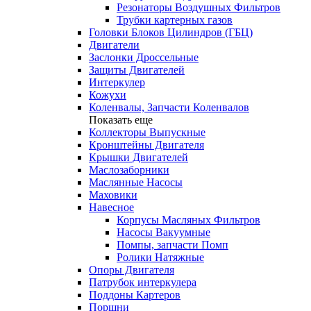
Резонаторы Воздушных Фильтров
Трубки картерных газов
Головки Блоков Цилиндров (ГБЦ)
Двигатели
Заслонки Дроссельные
Защиты Двигателей
Интеркулер
Кожухи
Коленвалы, Запчасти Коленвалов
Показать еще
Коллекторы Выпускные
Кронштейны Двигателя
Крышки Двигателей
Маслозаборники
Маслянные Насосы
Маховики
Навесное
Корпусы Масляных Фильтров
Насосы Вакуумные
Помпы, запчасти Помп
Ролики Натяжные
Опоры Двигателя
Патрубок интеркулера
Поддоны Картеров
Поршни