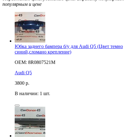
популярным и цене
Юбка заднего бампера б/у для Audi Q5 (Цвет темно
синий,сломано крепление)
OEM: 8R0807521M
Audi Q5
3800
р.
В наличии: 1 шт.