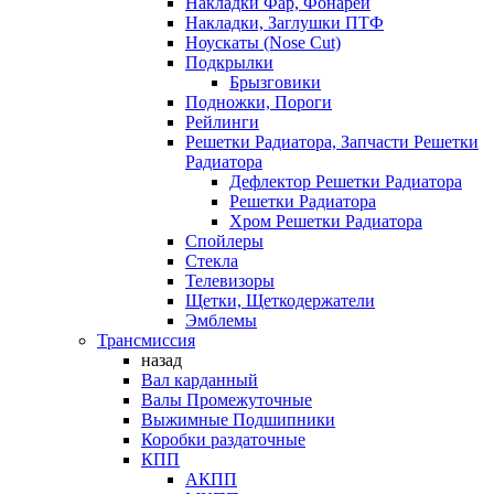
Накладки Фар, Фонарей
Накладки, Заглушки ПТФ
Ноускаты (Nose Cut)
Подкрылки
Брызговики
Подножки, Пороги
Рейлинги
Решетки Радиатора, Запчасти Решетки
Радиатора
Дефлектор Решетки Радиатора
Решетки Радиатора
Хром Решетки Радиатора
Спойлеры
Стекла
Телевизоры
Щетки, Щеткодержатели
Эмблемы
Трансмиссия
назад
Вал карданный
Валы Промежуточные
Выжимные Подшипники
Коробки раздаточные
КПП
АКПП