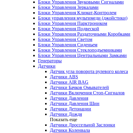
Блоки Управления Звуковыми Сигналами
Блоки Управления Зеркалами
Блоки Управления Климат-Контролем
Блоки управления мультимеди (джойстики)
Блоки Управления Парктроником
Блоки Управления Подвеской
Блоки Управления Раздаточными Коробками
Блоки Управления Светом
Блоки Управления Сиденьем
Блоки Управления Стеклоподъемниками
Блоки Управления Центральными Замками
Генераторы
Датчики
Датчик угла поворота рулевого колеса
Датчики ABS
Датчики AIR BAG
Датчики Бачков Омывателей
Датчики Включения Стоп-Сигналов
Датчики Давления
Датчики Давления Шин
Датчики Детонации
Датчики Дождя
Показать еще
Датчики Дроссельной Заслонки
Датчики Коленвала