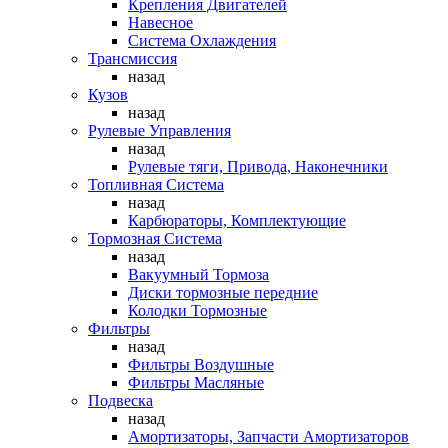
Крепления Двигателей
Навесное
Система Охлаждения
Трансмиссия
назад
Кузов
назад
Рулевые Управления
назад
Рулевые тяги, Привода, Наконечники
Топливная Система
назад
Карбюраторы, Комплектующие
Тормозная Система
назад
Вакуумный Тормоза
Диски тормозные передние
Колодки Тормозные
Фильтры
назад
Фильтры Воздушные
Фильтры Масляные
Подвеска
назад
Амортизаторы, Запчасти Амортизаторов