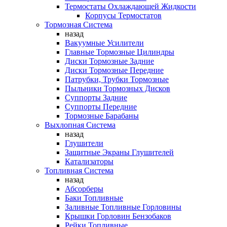
Термостаты Охлаждающей Жидкости
Корпусы Термостатов
Тормозная Система
назад
Вакуумные Усилители
Главные Тормозные Цилиндры
Диски Тормозные Задние
Диски Тормозные Передние
Патрубки, Трубки Тормозные
Пыльники Тормозных Дисков
Суппорты Задние
Суппорты Передние
Тормозные Барабаны
Выхлопная Система
назад
Глушители
Защитные Экраны Глушителей
Катализаторы
Топливная Система
назад
Абсорберы
Баки Топливные
Заливные Топливные Горловины
Крышки Горловин Бензобаков
Рейки Топливные