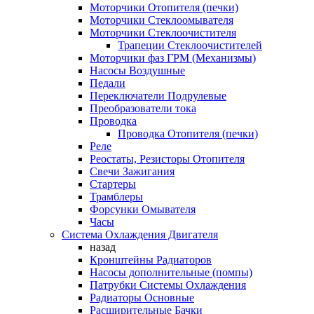
Моторчики Отопителя (печки)
Моторчики Стеклоомывателя
Моторчики Стеклоочистителя
Трапеции Стеклоочистителей
Моторчики фаз ГРМ (Механизмы)
Насосы Воздушные
Педали
Переключатели Подрулевые
Преобразователи тока
Проводка
Проводка Отопителя (печки)
Реле
Реостаты, Резисторы Отопителя
Свечи Зажигания
Стартеры
Трамблеры
Форсунки Омывателя
Часы
Система Охлаждения Двигателя
назад
Кронштейны Радиаторов
Насосы дополнительные (помпы)
Патрубки Системы Охлаждения
Радиаторы Основные
Расширительные Бачки