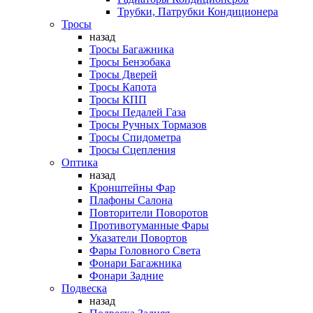
Трубки, Патрубки Кондиционера
Тросы
назад
Тросы Багажника
Тросы Бензобака
Тросы Дверей
Тросы Капота
Тросы КПП
Тросы Педалей Газа
Тросы Ручных Тормазов
Тросы Спидометра
Тросы Сцепления
Оптика
назад
Кронштейны Фар
Плафоны Салона
Повторители Поворотов
Противотуманные Фары
Указатели Повортов
Фары Головного Света
Фонари Багажника
Фонари Задние
Подвеска
назад