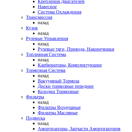
Крепления Двигателей
Навесное
Система Охлаждения
Трансмиссия
назад
Кузов
назад
Рулевые Управления
назад
Рулевые тяги, Привода, Наконечники
Топливная Система
назад
Карбюраторы, Комплектующие
Тормозная Система
назад
Вакуумный Тормоза
Диски тормозные передние
Колодки Тормозные
Фильтры
назад
Фильтры Воздушные
Фильтры Масляные
Подвеска
назад
Амортизаторы, Запчасти Амортизаторов