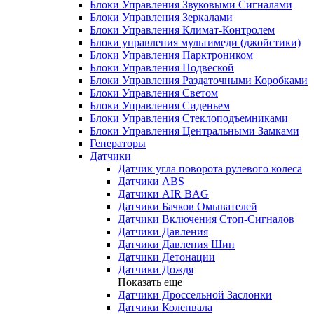
Блоки Управления Звуковыми Сигналами
Блоки Управления Зеркалами
Блоки Управления Климат-Контролем
Блоки управления мультимеди (джойстики)
Блоки Управления Парктроником
Блоки Управления Подвеской
Блоки Управления Раздаточными Коробками
Блоки Управления Светом
Блоки Управления Сиденьем
Блоки Управления Стеклоподъемниками
Блоки Управления Центральными Замками
Генераторы
Датчики
Датчик угла поворота рулевого колеса
Датчики ABS
Датчики AIR BAG
Датчики Бачков Омывателей
Датчики Включения Стоп-Сигналов
Датчики Давления
Датчики Давления Шин
Датчики Детонации
Датчики Дождя
Показать еще
Датчики Дроссельной Заслонки
Датчики Коленвала