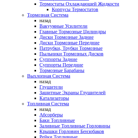
Термостаты Охлаждающей Жидкости
Корпусы Термостатов
Тормозная Система
назад
Вакуумные Усилители
Главные Тормозные Цилиндры
Диски Тормозные Задние
Диски Тормозные Передние
Патрубки, Трубки Тормозные
Пыльники Тормозных Дисков
Суппорты Задние
Суппорты Передние
Тормозные Барабаны
Выхлопная Система
назад
Глушители
Защитные Экраны Глушителей
Катализаторы
Топливная Система
назад
Абсорберы
Баки Топливные
Заливные Топливные Горловины
Крышки Горловин Бензобаков
Рейки Топливные