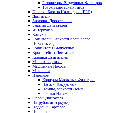
Резонаторы Воздушных Фильтров
Трубки картерных газов
Головки Блоков Цилиндров (ГБЦ)
Двигатели
Заслонки Дроссельные
Защиты Двигателей
Интеркулер
Кожухи
Коленвалы, Запчасти Коленвалов
Показать еще
Коллекторы Выпускные
Кронштейны Двигателя
Крышки Двигателей
Маслозаборники
Маслянные Насосы
Маховики
Навесное
Корпусы Масляных Фильтров
Насосы Вакуумные
Помпы, запчасти Помп
Ролики Натяжные
Опоры Двигателя
Патрубок интеркулера
Поддоны Картеров
Поршни