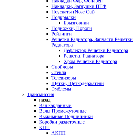
Накладки Фар, Фонарей
Накладки, Заглушки ПТФ
Ноускаты (Nose Cut)
Подкрылки
Брызговики
Подножки, Пороги
Рейлинги
Решетки Радиатора, Запчасти Решетки
Радиатора
Дефлектор Решетки Радиатора
Решетки Радиатора
Хром Решетки Радиатора
Спойлеры
Стекла
Телевизоры
Щетки, Щеткодержатели
Эмблемы
Трансмиссия
назад
Вал карданный
Валы Промежуточные
Выжимные Подшипники
Коробки раздаточные
КПП
АКПП