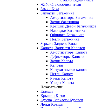
Стеклоподьемников
Жабо Стеклоочистителя
Замки Бака
Запчасти Багажника
Амортизаторы Багажника
Замки багажника
Крышки Двери Багажников
Накладки Багажника
Обшивка Багажника
Петли Багажника
Зеркала Заднего Вида
Капоты, Запчасти Капотов
Амортизаторы Капота
Дефлекторы Капотов
Замки Капота
Капоты
Кожухи замков капота
Петли Капота
Ручки Капота
Упоры Капота
Показать еще
Крыши
Крышки Баков
Кузова, Запчасти Кузовов
Люки Крыши