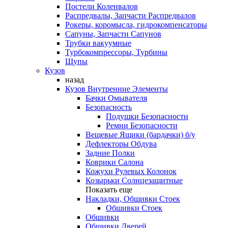
Постели Коленвалов
Распредвалы, Запчасти Распредвалов
Рокеры, коромысла, гидрокомпенсаторы
Сапуны, Запчасти Сапунов
Трубки вакуумные
Турбокомпрессоры, Турбины
Щупы
Кузов
назад
Кузов Внутренние Элементы
Бачки Омывателя
Безопасность
Подушки Безопасности
Ремни Безопасности
Вещевые Ящики (бардачки) б/у
Дефлекторы Обдува
Задние Полки
Коврики Салона
Кожухи Рулевых Колонок
Козырьки Солнцезащитные
Показать еще
Накладки, Обшивки Стоек
Обшивки Стоек
Обшивки
Обшивки Дверей