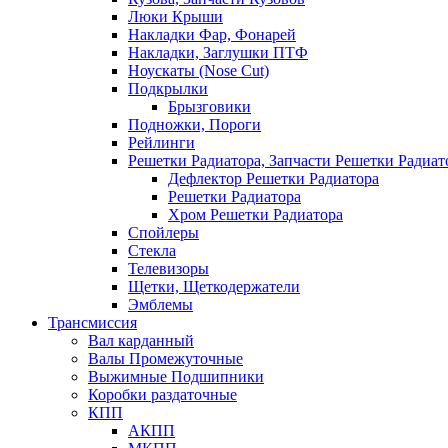
Люки Крыши
Накладки Фар, Фонарей
Накладки, Заглушки ПТФ
Ноускаты (Nose Cut)
Подкрылки
Брызговики
Подножки, Пороги
Рейлинги
Решетки Радиатора, Запчасти Решетки Радиат
Дефлектор Решетки Радиатора
Решетки Радиатора
Хром Решетки Радиатора
Спойлеры
Стекла
Телевизоры
Щетки, Щеткодержатели
Эмблемы
Трансмиссия
Вал карданный
Валы Промежуточные
Выжимные Подшипники
Коробки раздаточные
КПП
АКПП