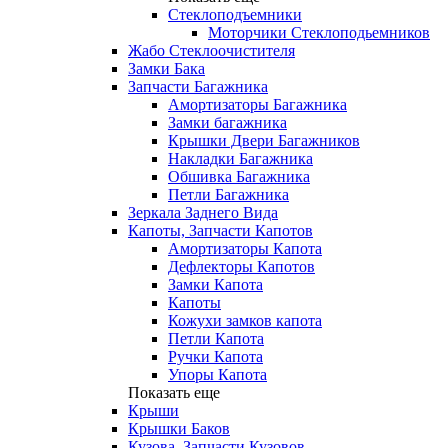
Стеклоподъемники
Моторчики Стеклоподьемников
Жабо Стеклоочистителя
Замки Бака
Запчасти Багажника
Амортизаторы Багажника
Замки багажника
Крышки Двери Багажников
Накладки Багажника
Обшивка Багажника
Петли Багажника
Зеркала Заднего Вида
Капоты, Запчасти Капотов
Амортизаторы Капота
Дефлекторы Капотов
Замки Капота
Капоты
Кожухи замков капота
Петли Капота
Ручки Капота
Упоры Капота
Показать еще
Крыши
Крышки Баков
Кузова, Запчасти Кузовов