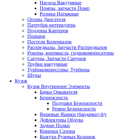
Насосы Вакуумные
Помпы, запчасти Помп
Ролики Натяжные
Опоры Двигателя
Патрубок интеркулера
Поддоны Картеров
Поршни
Постели Коленвалов
Распредвалы, Запчасти Распредвалов
Рокеры, коромысла, гидрокомпенсаторы
Сапуны, Запчасти Сапунов
Трубки вакуумные
Турбокомпрессоры, Турбины
Щупы
Кузов
Кузов Внутренние Элементы
Бачки Омывателя
Безопасность
Подушки Безопасности
Ремни Безопасности
Вещевые Ящики (бардачки) б/у
Дефлекторы Обдува
Задние Полки
Коврики Салона
Кожухи Рулевых Колонок