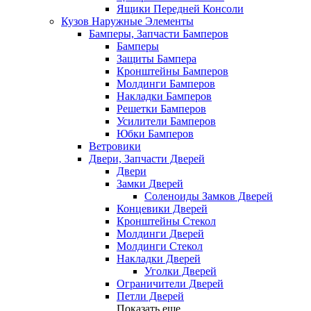
Ящики Передней Консоли
Кузов Наружные Элементы
Бамперы, Запчасти Бамперов
Бамперы
Защиты Бампера
Кронштейны Бамперов
Молдинги Бамперов
Накладки Бамперов
Решетки Бамперов
Усилители Бамперов
Юбки Бамперов
Ветровики
Двери, Запчасти Дверей
Двери
Замки Дверей
Соленоиды Замков Дверей
Концевики Дверей
Кронштейны Стекол
Молдинги Дверей
Молдинги Стекол
Накладки Дверей
Уголки Дверей
Ограничители Дверей
Петли Дверей
Показать еще