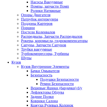
Насосы Вакуумные
Помпы, запчасти Помп
Ролики Натяжные
Опоры Двигателя
Патрубок интеркулера
Поддоны Картеров
Поршни
Постели Коленвалов
Распредвалы, Запчасти Распредвалов
Рокеры, коромысла, гидрокомпенсаторы
Сапуны, Запчасти Сапунов
Трубки вакуумные
Турбокомпрессоры, Турбины
Щупы
Кузов
Кузов Внутренние Элементы
Бачки Омывателя
Безопасность
Подушки Безопасности
Ремни Безопасности
Вещевые Ящики (бардачки) б/у
Дефлекторы Обдува
Задние Полки
Коврики Салона
Кожухи Рулевых Колонок