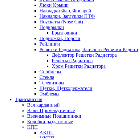
Люки Крыши
Накладки Фар, Фонарей
Накладки, Заглушки ПТФ
Ноускаты (Nose Cut)
Подкрылки
Брызговики
Подножки, Пороги
Рейлинги
Решетки Радиатора, Запчасти Решетки Радиат
Дефлектор Решетки Радиатора
Решетки Радиатора
Хром Решетки Радиатора
Спойлеры
Стекла
Телевизоры
Щетки, Щеткодержатели
Эмблемы
Трансмиссия
Вал карданный
Валы Промежуточные
Выжимные Подшипники
Коробки раздаточные
КПП
АКПП