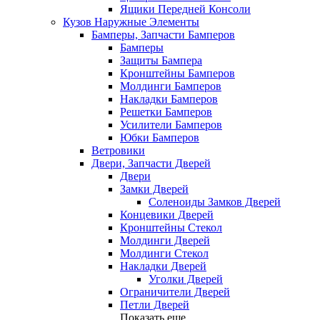
Ящики Передней Консоли
Кузов Наружные Элементы
Бамперы, Запчасти Бамперов
Бамперы
Защиты Бампера
Кронштейны Бамперов
Молдинги Бамперов
Накладки Бамперов
Решетки Бамперов
Усилители Бамперов
Юбки Бамперов
Ветровики
Двери, Запчасти Дверей
Двери
Замки Дверей
Соленоиды Замков Дверей
Концевики Дверей
Кронштейны Стекол
Молдинги Дверей
Молдинги Стекол
Накладки Дверей
Уголки Дверей
Ограничители Дверей
Петли Дверей
Показать еще