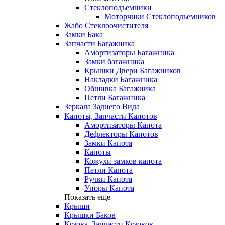
Стеклоподъемники
Моторчики Стеклоподьемников
Жабо Стеклоочистителя
Замки Бака
Запчасти Багажника
Амортизаторы Багажника
Замки багажника
Крышки Двери Багажников
Накладки Багажника
Обшивка Багажника
Петли Багажника
Зеркала Заднего Вида
Капоты, Запчасти Капотов
Амортизаторы Капота
Дефлекторы Капотов
Замки Капота
Капоты
Кожухи замков капота
Петли Капота
Ручки Капота
Упоры Капота
Показать еще
Крыши
Крышки Баков
Кузова, Запчасти Кузовов