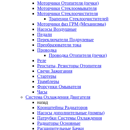
Моторчики Отопителя (печки)
Моторчики Стеклоомывателя
Моторчики Стеклоочистителя
Трапеции Стеклоочистителей
Моторчики фаз ГРМ (Механизмы)
Насосы Воздушные
Педали
Переключатели Подрулевые
Преобразователи тока
Проводка
Проводка Отопителя (печки)
Реле
Реостаты, Резисторы Отопителя
Свечи Зажигания
Стартеры
Трамблеры
Форсунки Омывателя
Часы
Система Охлаждения Двигателя
назад
Кронштейны Радиаторов
Насосы дополнительные (помпы)
Патрубки Системы Охлаждения
Радиаторы Основные
Расширительные Бачки