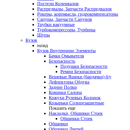
Постели Коленвалов
Распредвалы, Запчасти Распредвалов
Рокеры, коромысла, гидрокомпенсаторы
Сапуны, Запчасти Сапунов
Трубки вакуумные
Турбокомпрессоры, Турбины
Щупы
Кузов
назад
Кузов Внутренние Элементы
Бачки Омывателя
Безопасность
Подушки Безопасности
Ремни Безопасности
Вещевые Ящики (бардачки) б/у
Дефлекторы Обдува
Задние Полки
Коврики Салона
Кожухи Рулевых Колонок
Козырьки Солнцезащитные
Показать еще
Накладки, Обшивки Стоек
Обшивки Стоек
Обшивки
Обшивки Дверей