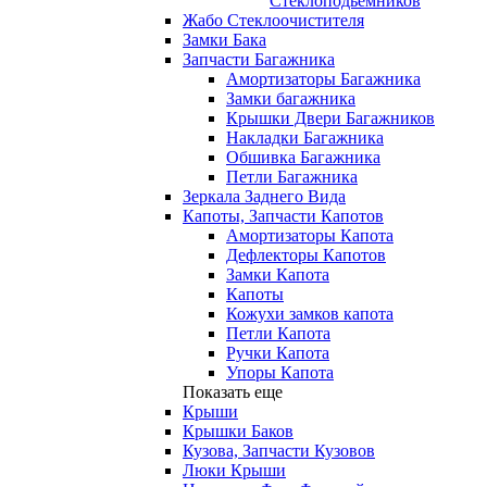
Стеклоподьемников
Жабо Стеклоочистителя
Замки Бака
Запчасти Багажника
Амортизаторы Багажника
Замки багажника
Крышки Двери Багажников
Накладки Багажника
Обшивка Багажника
Петли Багажника
Зеркала Заднего Вида
Капоты, Запчасти Капотов
Амортизаторы Капота
Дефлекторы Капотов
Замки Капота
Капоты
Кожухи замков капота
Петли Капота
Ручки Капота
Упоры Капота
Показать еще
Крыши
Крышки Баков
Кузова, Запчасти Кузовов
Люки Крыши