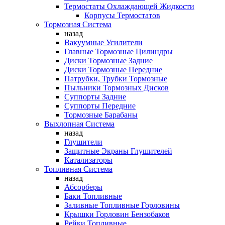
Термостаты Охлаждающей Жидкости
Корпусы Термостатов
Тормозная Система
назад
Вакуумные Усилители
Главные Тормозные Цилиндры
Диски Тормозные Задние
Диски Тормозные Передние
Патрубки, Трубки Тормозные
Пыльники Тормозных Дисков
Суппорты Задние
Суппорты Передние
Тормозные Барабаны
Выхлопная Система
назад
Глушители
Защитные Экраны Глушителей
Катализаторы
Топливная Система
назад
Абсорберы
Баки Топливные
Заливные Топливные Горловины
Крышки Горловин Бензобаков
Рейки Топливные