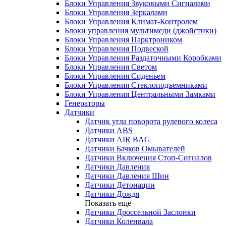
Блоки Управления Звуковыми Сигналами
Блоки Управления Зеркалами
Блоки Управления Климат-Контролем
Блоки управления мультимеди (джойстики)
Блоки Управления Парктроником
Блоки Управления Подвеской
Блоки Управления Раздаточными Коробками
Блоки Управления Светом
Блоки Управления Сиденьем
Блоки Управления Стеклоподъемниками
Блоки Управления Центральными Замками
Генераторы
Датчики
Датчик угла поворота рулевого колеса
Датчики ABS
Датчики AIR BAG
Датчики Бачков Омывателей
Датчики Включения Стоп-Сигналов
Датчики Давления
Датчики Давления Шин
Датчики Детонации
Датчики Дождя
Показать еще
Датчики Дроссельной Заслонки
Датчики Коленвала