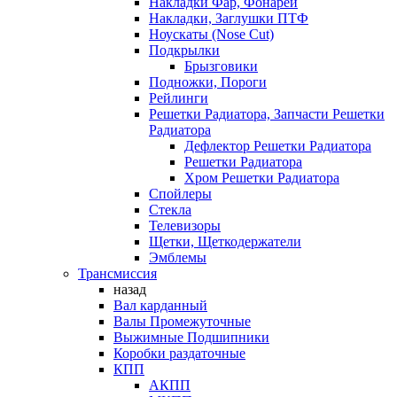
Накладки Фар, Фонарей
Накладки, Заглушки ПТФ
Ноускаты (Nose Cut)
Подкрылки
Брызговики
Подножки, Пороги
Рейлинги
Решетки Радиатора, Запчасти Решетки
Радиатора
Дефлектор Решетки Радиатора
Решетки Радиатора
Хром Решетки Радиатора
Спойлеры
Стекла
Телевизоры
Щетки, Щеткодержатели
Эмблемы
Трансмиссия
назад
Вал карданный
Валы Промежуточные
Выжимные Подшипники
Коробки раздаточные
КПП
АКПП