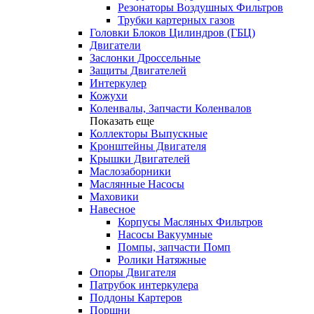
Резонаторы Воздушных Фильтров
Трубки картерных газов
Головки Блоков Цилиндров (ГБЦ)
Двигатели
Заслонки Дроссельные
Защиты Двигателей
Интеркулер
Кожухи
Коленвалы, Запчасти Коленвалов
Показать еще
Коллекторы Выпускные
Кронштейны Двигателя
Крышки Двигателей
Маслозаборники
Маслянные Насосы
Маховики
Навесное
Корпусы Масляных Фильтров
Насосы Вакуумные
Помпы, запчасти Помп
Ролики Натяжные
Опоры Двигателя
Патрубок интеркулера
Поддоны Картеров
Поршни