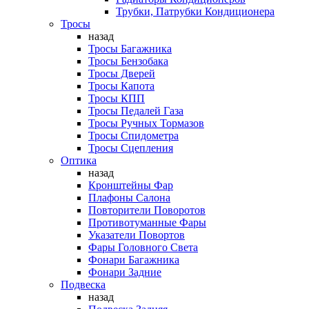
Трубки, Патрубки Кондиционера
Тросы
назад
Тросы Багажника
Тросы Бензобака
Тросы Дверей
Тросы Капота
Тросы КПП
Тросы Педалей Газа
Тросы Ручных Тормазов
Тросы Спидометра
Тросы Сцепления
Оптика
назад
Кронштейны Фар
Плафоны Салона
Повторители Поворотов
Противотуманные Фары
Указатели Повортов
Фары Головного Света
Фонари Багажника
Фонари Задние
Подвеска
назад