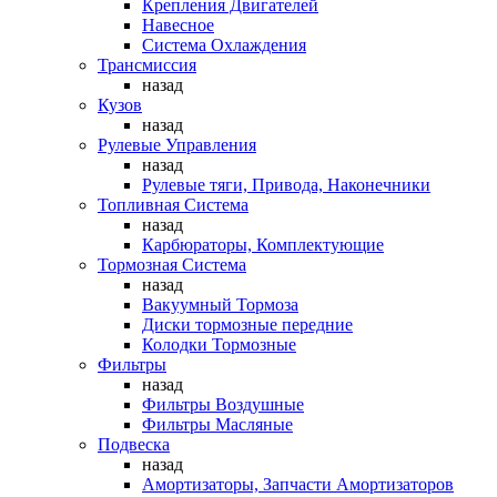
Крепления Двигателей
Навесное
Система Охлаждения
Трансмиссия
назад
Кузов
назад
Рулевые Управления
назад
Рулевые тяги, Привода, Наконечники
Топливная Система
назад
Карбюраторы, Комплектующие
Тормозная Система
назад
Вакуумный Тормоза
Диски тормозные передние
Колодки Тормозные
Фильтры
назад
Фильтры Воздушные
Фильтры Масляные
Подвеска
назад
Амортизаторы, Запчасти Амортизаторов