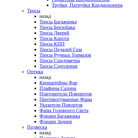
Трубки, Патрубки Кондиционера
Тросы
назад
Тросы Багажника
Тросы Бензобака
Тросы Дверей
Тросы Капота
Тросы КПП
Тросы Педалей Газа
Тросы Ручных Тормазов
Тросы Спидометра
Тросы Сцепления
Оптика
назад
Кронштейны Фар
Плафоны Салона
Повторители Поворотов
Противотуманные Фары
Указатели Повортов
Фары Головного Света
Фонари Багажника
Фонари Задние
Подвеска
назад