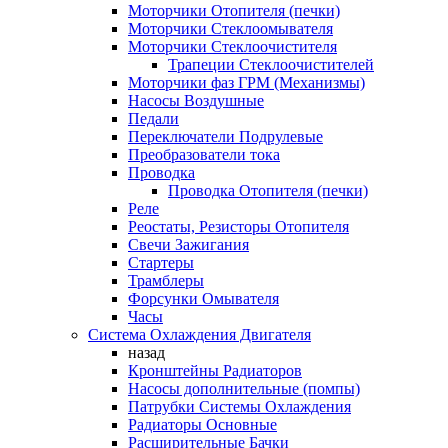
Моторчики Отопителя (печки)
Моторчики Стеклоомывателя
Моторчики Стеклоочистителя
Трапеции Стеклоочистителей
Моторчики фаз ГРМ (Механизмы)
Насосы Воздушные
Педали
Переключатели Подрулевые
Преобразователи тока
Проводка
Проводка Отопителя (печки)
Реле
Реостаты, Резисторы Отопителя
Свечи Зажигания
Стартеры
Трамблеры
Форсунки Омывателя
Часы
Система Охлаждения Двигателя
назад
Кронштейны Радиаторов
Насосы дополнительные (помпы)
Патрубки Системы Охлаждения
Радиаторы Основные
Расширительные Бачки