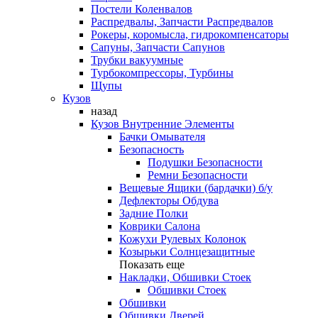
Постели Коленвалов
Распредвалы, Запчасти Распредвалов
Рокеры, коромысла, гидрокомпенсаторы
Сапуны, Запчасти Сапунов
Трубки вакуумные
Турбокомпрессоры, Турбины
Щупы
Кузов
назад
Кузов Внутренние Элементы
Бачки Омывателя
Безопасность
Подушки Безопасности
Ремни Безопасности
Вещевые Ящики (бардачки) б/у
Дефлекторы Обдува
Задние Полки
Коврики Салона
Кожухи Рулевых Колонок
Козырьки Солнцезащитные
Показать еще
Накладки, Обшивки Стоек
Обшивки Стоек
Обшивки
Обшивки Дверей