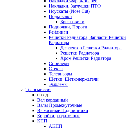
Накладки Фар, Фонарей
Накладки, Заглушки ПТФ
Ноускаты (Nose Cut)
Подкрылки
Брызговики
Подножки, Пороги
Рейлинги
Решетки Радиатора, Запчасти Решетки
Радиатора
Дефлектор Решетки Радиатора
Решетки Радиатора
Хром Решетки Радиатора
Спойлеры
Стекла
Телевизоры
Щетки, Щеткодержатели
Эмблемы
Трансмиссия
назад
Вал карданный
Валы Промежуточные
Выжимные Подшипники
Коробки раздаточные
КПП
АКПП