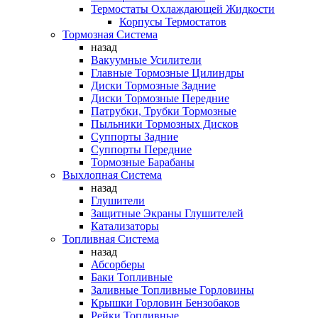
Термостаты Охлаждающей Жидкости
Корпусы Термостатов
Тормозная Система
назад
Вакуумные Усилители
Главные Тормозные Цилиндры
Диски Тормозные Задние
Диски Тормозные Передние
Патрубки, Трубки Тормозные
Пыльники Тормозных Дисков
Суппорты Задние
Суппорты Передние
Тормозные Барабаны
Выхлопная Система
назад
Глушители
Защитные Экраны Глушителей
Катализаторы
Топливная Система
назад
Абсорберы
Баки Топливные
Заливные Топливные Горловины
Крышки Горловин Бензобаков
Рейки Топливные