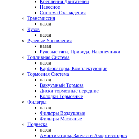
Крепления Двигателей
Навесное
Система Охлаждения
Трансмиссия
назад
Кузов
назад
Рулевые Управления
назад
Рулевые тяги, Привода, Наконечники
Топливная Система
назад
Карбюраторы, Комплектующие
Тормозная Система
назад
Вакуумный Тормоза
Диски тормозные передние
Колодки Тормозные
Фильтры
назад
Фильтры Воздушные
Фильтры Масляные
Подвеска
назад
Амортизаторы, Запчасти Амортизаторов