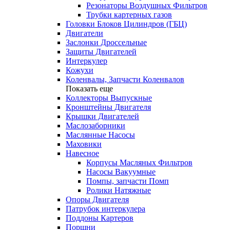
Резонаторы Воздушных Фильтров
Трубки картерных газов
Головки Блоков Цилиндров (ГБЦ)
Двигатели
Заслонки Дроссельные
Защиты Двигателей
Интеркулер
Кожухи
Коленвалы, Запчасти Коленвалов
Показать еще
Коллекторы Выпускные
Кронштейны Двигателя
Крышки Двигателей
Маслозаборники
Маслянные Насосы
Маховики
Навесное
Корпусы Масляных Фильтров
Насосы Вакуумные
Помпы, запчасти Помп
Ролики Натяжные
Опоры Двигателя
Патрубок интеркулера
Поддоны Картеров
Поршни