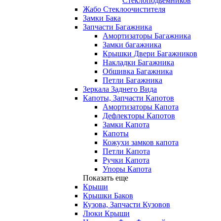
Стеклоподьемников
Жабо Стеклоочистителя
Замки Бака
Запчасти Багажника
Амортизаторы Багажника
Замки багажника
Крышки Двери Багажников
Накладки Багажника
Обшивка Багажника
Петли Багажника
Зеркала Заднего Вида
Капоты, Запчасти Капотов
Амортизаторы Капота
Дефлекторы Капотов
Замки Капота
Капоты
Кожухи замков капота
Петли Капота
Ручки Капота
Упоры Капота
Показать еще
Крыши
Крышки Баков
Кузова, Запчасти Кузовов
Люки Крыши