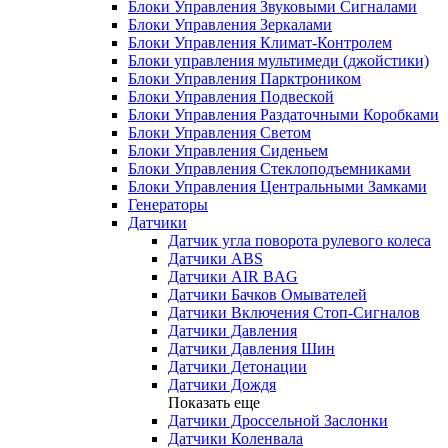
Блоки Управления Звуковыми Сигналами
Блоки Управления Зеркалами
Блоки Управления Климат-Контролем
Блоки управления мультимеди (джойстики)
Блоки Управления Парктроником
Блоки Управления Подвеской
Блоки Управления Раздаточными Коробками
Блоки Управления Светом
Блоки Управления Сиденьем
Блоки Управления Стеклоподъемниками
Блоки Управления Центральными Замками
Генераторы
Датчики
Датчик угла поворота рулевого колеса
Датчики ABS
Датчики AIR BAG
Датчики Бачков Омывателей
Датчики Включения Стоп-Сигналов
Датчики Давления
Датчики Давления Шин
Датчики Детонации
Датчики Дождя
Показать еще
Датчики Дроссельной Заслонки
Датчики Коленвала