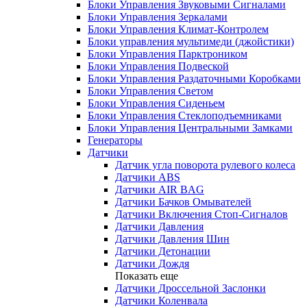
Блоки Управления Звуковыми Сигналами
Блоки Управления Зеркалами
Блоки Управления Климат-Контролем
Блоки управления мультимеди (джойстики)
Блоки Управления Парктроником
Блоки Управления Подвеской
Блоки Управления Раздаточными Коробками
Блоки Управления Светом
Блоки Управления Сиденьем
Блоки Управления Стеклоподъемниками
Блоки Управления Центральными Замками
Генераторы
Датчики
Датчик угла поворота рулевого колеса
Датчики ABS
Датчики AIR BAG
Датчики Бачков Омывателей
Датчики Включения Стоп-Сигналов
Датчики Давления
Датчики Давления Шин
Датчики Детонации
Датчики Дождя
Показать еще
Датчики Дроссельной Заслонки
Датчики Коленвала