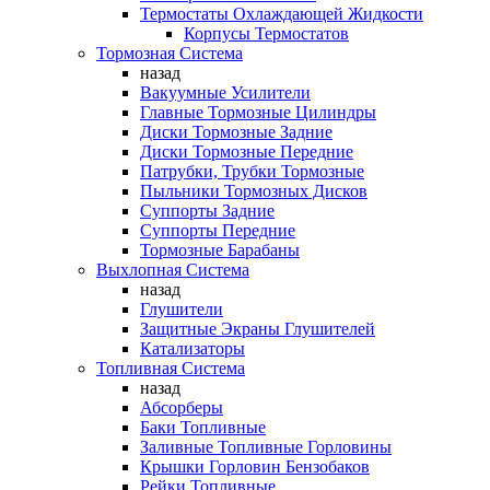
Термостаты Охлаждающей Жидкости
Корпусы Термостатов
Тормозная Система
назад
Вакуумные Усилители
Главные Тормозные Цилиндры
Диски Тормозные Задние
Диски Тормозные Передние
Патрубки, Трубки Тормозные
Пыльники Тормозных Дисков
Суппорты Задние
Суппорты Передние
Тормозные Барабаны
Выхлопная Система
назад
Глушители
Защитные Экраны Глушителей
Катализаторы
Топливная Система
назад
Абсорберы
Баки Топливные
Заливные Топливные Горловины
Крышки Горловин Бензобаков
Рейки Топливные