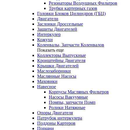
Резонаторы Воздушных Фильтров
Трубки картерных газов
Головки Блоков Цилиндров (ГБЦ)
Двигатели
Заслонки Дроссельные
Защиты Двигателей
Интеркулер
Кожухи
Коленвалы, Запчасти Коленвалов
Показать еще
Коллекторы Выпускные
Кронштейны Двигателя
Крышки Двигателей
Маслозаборники
Маслянные Насосы
Маховики
Навесное
Корпусы Масляных Фильтров
Насосы Вакуумные
Помпы, запчасти Помп
Ролики Натяжные
Опоры Двигателя
Патрубок интеркулера
Поддоны Картеров
Поршни