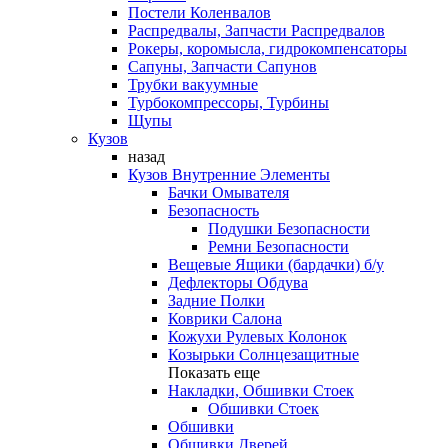
Постели Коленвалов
Распредвалы, Запчасти Распредвалов
Рокеры, коромысла, гидрокомпенсаторы
Сапуны, Запчасти Сапунов
Трубки вакуумные
Турбокомпрессоры, Турбины
Щупы
Кузов
назад
Кузов Внутренние Элементы
Бачки Омывателя
Безопасность
Подушки Безопасности
Ремни Безопасности
Вещевые Ящики (бардачки) б/у
Дефлекторы Обдува
Задние Полки
Коврики Салона
Кожухи Рулевых Колонок
Козырьки Солнцезащитные
Показать еще
Накладки, Обшивки Стоек
Обшивки Стоек
Обшивки
Обшивки Дверей