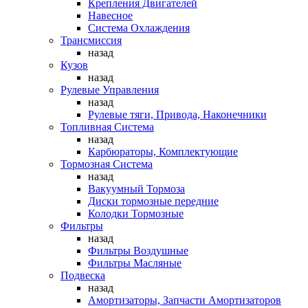
Крепления Двигателей
Навесное
Система Охлаждения
Трансмиссия
назад
Кузов
назад
Рулевые Управления
назад
Рулевые тяги, Привода, Наконечники
Топливная Система
назад
Карбюраторы, Комплектующие
Тормозная Система
назад
Вакуумный Тормоза
Диски тормозные передние
Колодки Тормозные
Фильтры
назад
Фильтры Воздушные
Фильтры Масляные
Подвеска
назад
Амортизаторы, Запчасти Амортизаторов