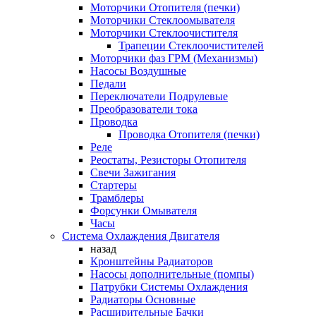
Моторчики Отопителя (печки)
Моторчики Стеклоомывателя
Моторчики Стеклоочистителя
Трапеции Стеклоочистителей
Моторчики фаз ГРМ (Механизмы)
Насосы Воздушные
Педали
Переключатели Подрулевые
Преобразователи тока
Проводка
Проводка Отопителя (печки)
Реле
Реостаты, Резисторы Отопителя
Свечи Зажигания
Стартеры
Трамблеры
Форсунки Омывателя
Часы
Система Охлаждения Двигателя
назад
Кронштейны Радиаторов
Насосы дополнительные (помпы)
Патрубки Системы Охлаждения
Радиаторы Основные
Расширительные Бачки