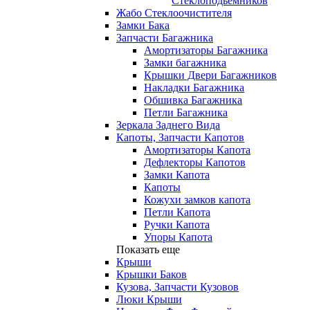
Стеклоподьемников
Жабо Стеклоочистителя
Замки Бака
Запчасти Багажника
Амортизаторы Багажника
Замки багажника
Крышки Двери Багажников
Накладки Багажника
Обшивка Багажника
Петли Багажника
Зеркала Заднего Вида
Капоты, Запчасти Капотов
Амортизаторы Капота
Дефлекторы Капотов
Замки Капота
Капоты
Кожухи замков капота
Петли Капота
Ручки Капота
Упоры Капота
Показать еще
Крыши
Крышки Баков
Кузова, Запчасти Кузовов
Люки Крыши