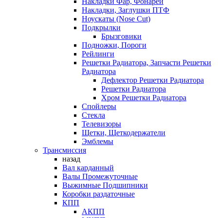
Накладки Фар, Фонарей
Накладки, Заглушки ПТФ
Ноускаты (Nose Cut)
Подкрылки
Брызговики
Подножки, Пороги
Рейлинги
Решетки Радиатора, Запчасти Решетки
Радиатора
Дефлектор Решетки Радиатора
Решетки Радиатора
Хром Решетки Радиатора
Спойлеры
Стекла
Телевизоры
Щетки, Щеткодержатели
Эмблемы
Трансмиссия
назад
Вал карданный
Валы Промежуточные
Выжимные Подшипники
Коробки раздаточные
КПП
АКПП