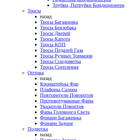
Трубки, Патрубки Кондиционера
Тросы
назад
Тросы Багажника
Тросы Бензобака
Тросы Дверей
Тросы Капота
Тросы КПП
Тросы Педалей Газа
Тросы Ручных Тормазов
Тросы Спидометра
Тросы Сцепления
Оптика
назад
Кронштейны Фар
Плафоны Салона
Повторители Поворотов
Противотуманные Фары
Указатели Повортов
Фары Головного Света
Фонари Багажника
Фонари Задние
Подвеска
назад