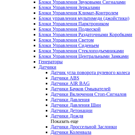
Блоки Управления Звуковыми Сигналами
Блоки Управления Зеркалами
Блоки Управления Климат-Контролем
Блоки управления мультимеди (джойстики)
Блоки Управления Парктроником
Блоки Управления Подвеской
Блоки Управления Раздаточными Коробками
Блоки Управления Светом
Блоки Управления Сиденьем
Блоки Управления Стеклоподъемниками
Блоки Управления Центральными Замками
Генераторы
Датчики
Датчик угла поворота рулевого колеса
Датчики ABS
Датчики AIR BAG
Датчики Бачков Омывателей
Датчики Включения Стоп-Сигналов
Датчики Давления
Датчики Давления Шин
Датчики Детонации
Датчики Дождя
Показать еще
Датчики Дроссельной Заслонки
Датчики Коленвала