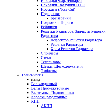
Накладки Фар, Фонарей
Накладки, Заглушки ПТФ
Ноускаты (Nose Cut)
Подкрылки
Брызговики
Подножки, Пороги
Рейлинги
Решетки Радиатора, Запчасти Решетки
Радиатора
Дефлектор Решетки Радиатора
Решетки Радиатора
Хром Решетки Радиатора
Спойлеры
Стекла
Телевизоры
Щетки, Щеткодержатели
Эмблемы
Трансмиссия
назад
Вал карданный
Валы Промежуточные
Выжимные Подшипники
Коробки раздаточные
КПП
АКПП