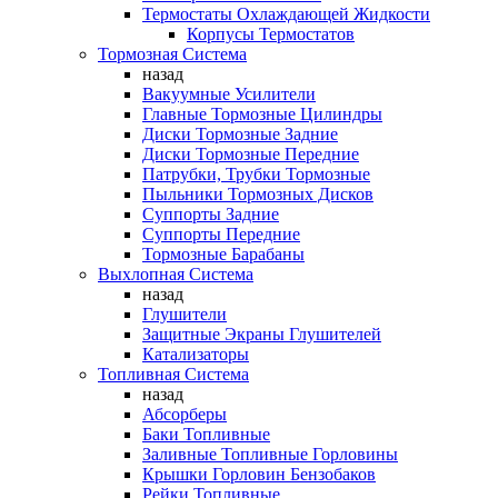
Термостаты Охлаждающей Жидкости
Корпусы Термостатов
Тормозная Система
назад
Вакуумные Усилители
Главные Тормозные Цилиндры
Диски Тормозные Задние
Диски Тормозные Передние
Патрубки, Трубки Тормозные
Пыльники Тормозных Дисков
Суппорты Задние
Суппорты Передние
Тормозные Барабаны
Выхлопная Система
назад
Глушители
Защитные Экраны Глушителей
Катализаторы
Топливная Система
назад
Абсорберы
Баки Топливные
Заливные Топливные Горловины
Крышки Горловин Бензобаков
Рейки Топливные