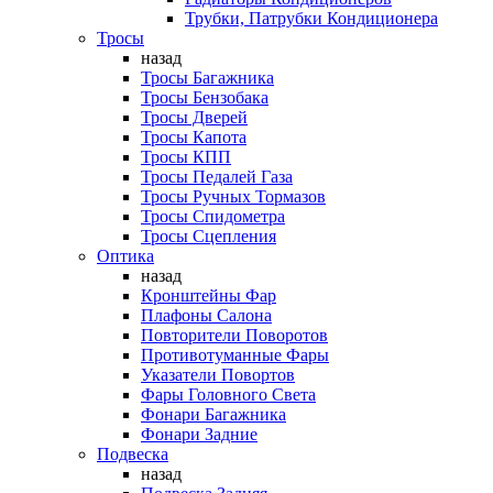
Трубки, Патрубки Кондиционера
Тросы
назад
Тросы Багажника
Тросы Бензобака
Тросы Дверей
Тросы Капота
Тросы КПП
Тросы Педалей Газа
Тросы Ручных Тормазов
Тросы Спидометра
Тросы Сцепления
Оптика
назад
Кронштейны Фар
Плафоны Салона
Повторители Поворотов
Противотуманные Фары
Указатели Повортов
Фары Головного Света
Фонари Багажника
Фонари Задние
Подвеска
назад