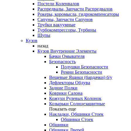
Постели Коленвалов
Распредвалы, Запчасти Распредвалов
Рокеры, коромысла, гидрокомпенсаторы
Сапуны, Запчасти Сапунов
Трубки вакуумные
Турбокомпрессоры, Турбины
Щупы
Кузов
назад
Кузов Внутренние Элементы
Бачки Омывателя
Безопасность
Подушки Безопасности
Ремни Безопасности
Вещевые Ящики (бардачки) б/у
Дефлекторы Обдува
Задние Полки
Коврики Салона
Кожухи Рулевых Колонок
Козырьки Солнцезащитные
Показать еще
Накладки, Обшивки Стоек
Обшивки Стоек
Обшивки
Обшивки Дверей