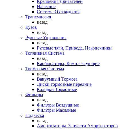
Крепления Двигателей
Навесное
Система Охлаждения
Трансмиссия
назад
Кузов
назад
Рулевые Управления
назад
Рулевые тяги, Привода, Наконечники
Топливная Система
назад
Карбюраторы, Комплектующие
Тормозная Система
назад
Вакуумный Тормоза
Диски тормозные передние
Колодки Тормозные
Фильтры
назад
Фильтры Воздушные
Фильтры Масляные
Подвеска
назад
Амортизаторы, Запчасти Амортизаторов