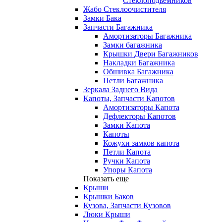
Стеклоподьемников
Жабо Стеклоочистителя
Замки Бака
Запчасти Багажника
Амортизаторы Багажника
Замки багажника
Крышки Двери Багажников
Накладки Багажника
Обшивка Багажника
Петли Багажника
Зеркала Заднего Вида
Капоты, Запчасти Капотов
Амортизаторы Капота
Дефлекторы Капотов
Замки Капота
Капоты
Кожухи замков капота
Петли Капота
Ручки Капота
Упоры Капота
Показать еще
Крыши
Крышки Баков
Кузова, Запчасти Кузовов
Люки Крыши