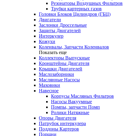
Резонаторы Воздушных Фильтров
Трубки картерных газов
Головки Блоков Цилиндров (ГБЦ)
Двигатели
Заслонки Дроссельные
Защиты Двигателей
Интеркулер
Кожухи
Коленвалы, Запчасти Коленвалов
Показать еще
Коллекторы Выпускные
Кронштейны Двигателя
Крышки Двигателей
Маслозаборники
Маслянные Насосы
Маховики
Навесное
Корпусы Масляных Фильтров
Насосы Вакуумные
Помпы, запчасти Помп
Ролики Натяжные
Опоры Двигателя
Патрубок интеркулера
Поддоны Картеров
Поршни