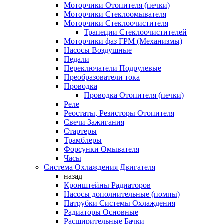
Моторчики Отопителя (печки)
Моторчики Стеклоомывателя
Моторчики Стеклоочистителя
Трапеции Стеклоочистителей
Моторчики фаз ГРМ (Механизмы)
Насосы Воздушные
Педали
Переключатели Подрулевые
Преобразователи тока
Проводка
Проводка Отопителя (печки)
Реле
Реостаты, Резисторы Отопителя
Свечи Зажигания
Стартеры
Трамблеры
Форсунки Омывателя
Часы
Система Охлаждения Двигателя
назад
Кронштейны Радиаторов
Насосы дополнительные (помпы)
Патрубки Системы Охлаждения
Радиаторы Основные
Расширительные Бачки