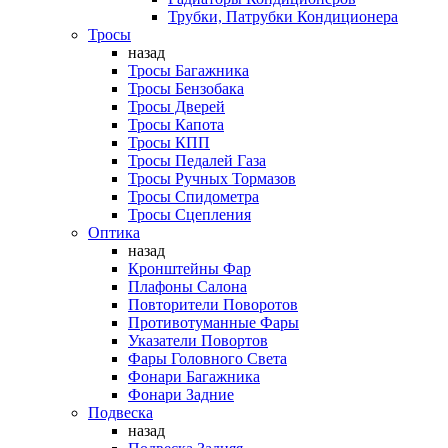
Трубки, Патрубки Кондиционера
Тросы
назад
Тросы Багажника
Тросы Бензобака
Тросы Дверей
Тросы Капота
Тросы КПП
Тросы Педалей Газа
Тросы Ручных Тормазов
Тросы Спидометра
Тросы Сцепления
Оптика
назад
Кронштейны Фар
Плафоны Салона
Повторители Поворотов
Противотуманные Фары
Указатели Повортов
Фары Головного Света
Фонари Багажника
Фонари Задние
Подвеска
назад