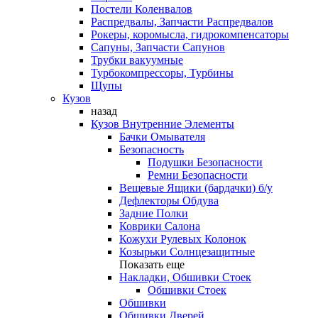
Постели Коленвалов
Распредвалы, Запчасти Распредвалов
Рокеры, коромысла, гидрокомпенсаторы
Сапуны, Запчасти Сапунов
Трубки вакуумные
Турбокомпрессоры, Турбины
Щупы
Кузов
назад
Кузов Внутренние Элементы
Бачки Омывателя
Безопасность
Подушки Безопасности
Ремни Безопасности
Вещевые Ящики (бардачки) б/у
Дефлекторы Обдува
Задние Полки
Коврики Салона
Кожухи Рулевых Колонок
Козырьки Солнцезащитные
Показать еще
Накладки, Обшивки Стоек
Обшивки Стоек
Обшивки
Обшивки Дверей