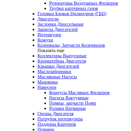
Резонаторы Воздушных Фильтров
Трубки картерных газов
Головки Блоков Цилиндров (ГБЦ)
Двигатели
Заслонки Дроссельные
Защиты Двигателей
Интеркулер
Кожухи
Коленвалы, Запчасти Коленвалов
Показать еще
Коллекторы Выпускные
Кронштейны Двигателя
Крышки Двигателей
Маслозаборники
Маслянные Насосы
Маховики
Навесное
Корпусы Масляных Фильтров
Насосы Вакуумные
Помпы, запчасти Помп
Ролики Натяжные
Опоры Двигателя
Патрубок интеркулера
Поддоны Картеров
Поршни