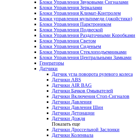
Блоки Управления Звуковыми Сигналами
Блоки Управления Зеркалами
Блоки Управления Климат-Контролем
Блоки управления мультимеди (джойстики)
Блоки Управления Парктроником
Блоки Управления Подвеской
Блоки Управления Раздаточными Коробками
Блоки Управления Светом
Блоки Управления Сиденьем
Блоки Управления Стеклоподъемниками
Блоки Управления Центральными Замками
Генераторы
Датчики
Датчик угла поворота рулевого колеса
Датчики ABS
Датчики AIR BAG
Датчики Бачков Омывателей
Датчики Включения Стоп-Сигналов
Датчики Давления
Датчики Давления Шин
Датчики Детонации
Датчики Дождя
Показать еще
Датчики Дроссельной Заслонки
Датчики Коленвала