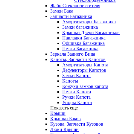
Стеклоподьемников
Жабо Стеклоочистителя
Замки Бака
Запчасти Багажника
Амортизаторы Багажника
Замки багажника
Крышки Двери Багажников
Накладки Багажника
Обшивка Багажника
Петли Багажника
Зеркала Заднего Вида
Капоты, Запчасти Капотов
Амортизаторы Капота
Дефлекторы Капотов
Замки Капота
Капоты
Кожухи замков капота
Петли Капота
Ручки Капота
Упоры Капота
Показать еще
Крыши
Крышки Баков
Кузова, Запчасти Кузовов
Люки Крыши