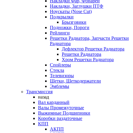
Накладки Фар, Фонарей
Накладки, Заглушки ПТФ
Ноускаты (Nose Cut)
Подкрылки
Брызговики
Подножки, Пороги
Рейлинги
Решетки Радиатора, Запчасти Решетки
Радиатора
Дефлектор Решетки Радиатора
Решетки Радиатора
Хром Решетки Радиатора
Спойлеры
Стекла
Телевизоры
Щетки, Щеткодержатели
Эмблемы
Трансмиссия
назад
Вал карданный
Валы Промежуточные
Выжимные Подшипники
Коробки раздаточные
КПП
АКПП