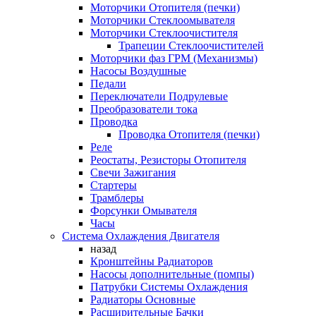
Моторчики Отопителя (печки)
Моторчики Стеклоомывателя
Моторчики Стеклоочистителя
Трапеции Стеклоочистителей
Моторчики фаз ГРМ (Механизмы)
Насосы Воздушные
Педали
Переключатели Подрулевые
Преобразователи тока
Проводка
Проводка Отопителя (печки)
Реле
Реостаты, Резисторы Отопителя
Свечи Зажигания
Стартеры
Трамблеры
Форсунки Омывателя
Часы
Система Охлаждения Двигателя
назад
Кронштейны Радиаторов
Насосы дополнительные (помпы)
Патрубки Системы Охлаждения
Радиаторы Основные
Расширительные Бачки