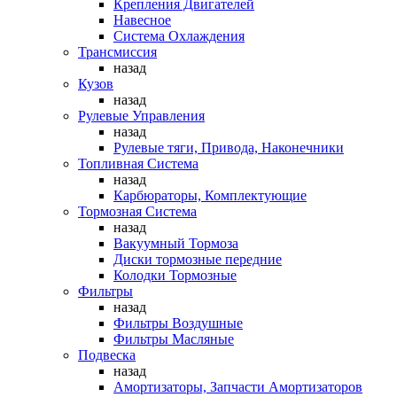
Крепления Двигателей
Навесное
Система Охлаждения
Трансмиссия
назад
Кузов
назад
Рулевые Управления
назад
Рулевые тяги, Привода, Наконечники
Топливная Система
назад
Карбюраторы, Комплектующие
Тормозная Система
назад
Вакуумный Тормоза
Диски тормозные передние
Колодки Тормозные
Фильтры
назад
Фильтры Воздушные
Фильтры Масляные
Подвеска
назад
Амортизаторы, Запчасти Амортизаторов