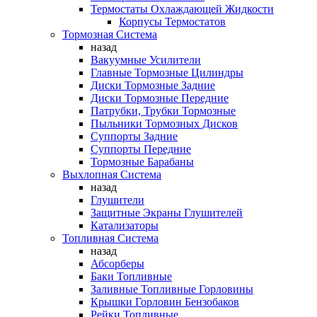
Термостаты Охлаждающей Жидкости
Корпусы Термостатов
Тормозная Система
назад
Вакуумные Усилители
Главные Тормозные Цилиндры
Диски Тормозные Задние
Диски Тормозные Передние
Патрубки, Трубки Тормозные
Пыльники Тормозных Дисков
Суппорты Задние
Суппорты Передние
Тормозные Барабаны
Выхлопная Система
назад
Глушители
Защитные Экраны Глушителей
Катализаторы
Топливная Система
назад
Абсорберы
Баки Топливные
Заливные Топливные Горловины
Крышки Горловин Бензобаков
Рейки Топливные