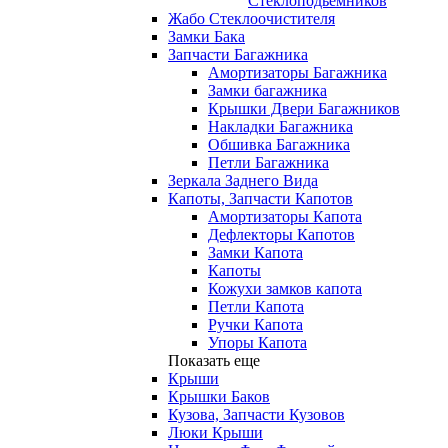
Стеклоподьемников
Жабо Стеклоочистителя
Замки Бака
Запчасти Багажника
Амортизаторы Багажника
Замки багажника
Крышки Двери Багажников
Накладки Багажника
Обшивка Багажника
Петли Багажника
Зеркала Заднего Вида
Капоты, Запчасти Капотов
Амортизаторы Капота
Дефлекторы Капотов
Замки Капота
Капоты
Кожухи замков капота
Петли Капота
Ручки Капота
Упоры Капота
Показать еще
Крыши
Крышки Баков
Кузова, Запчасти Кузовов
Люки Крыши