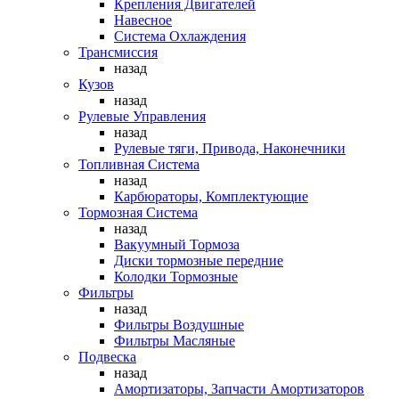
Крепления Двигателей
Навесное
Система Охлаждения
Трансмиссия
назад
Кузов
назад
Рулевые Управления
назад
Рулевые тяги, Привода, Наконечники
Топливная Система
назад
Карбюраторы, Комплектующие
Тормозная Система
назад
Вакуумный Тормоза
Диски тормозные передние
Колодки Тормозные
Фильтры
назад
Фильтры Воздушные
Фильтры Масляные
Подвеска
назад
Амортизаторы, Запчасти Амортизаторов