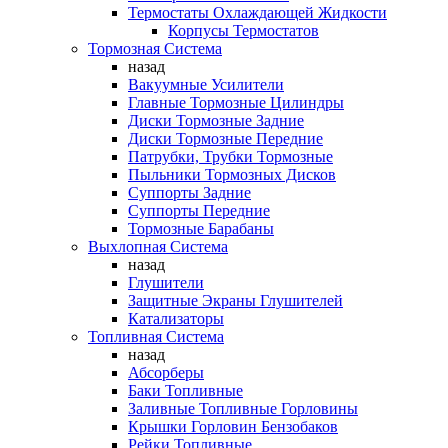
Термостаты Охлаждающей Жидкости
Корпусы Термостатов
Тормозная Система
назад
Вакуумные Усилители
Главные Тормозные Цилиндры
Диски Тормозные Задние
Диски Тормозные Передние
Патрубки, Трубки Тормозные
Пыльники Тормозных Дисков
Суппорты Задние
Суппорты Передние
Тормозные Барабаны
Выхлопная Система
назад
Глушители
Защитные Экраны Глушителей
Катализаторы
Топливная Система
назад
Абсорберы
Баки Топливные
Заливные Топливные Горловины
Крышки Горловин Бензобаков
Рейки Топливные