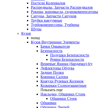
Постели Коленвалов
Распредвалы, Запчасти Распредвалов
Рокеры, коромысла, гидрокомпенсаторы
Сапуны, Запчасти Сапунов
Трубки вакуумные
Турбокомпрессоры, Турбины
Щупы
Кузов
назад
Кузов Внутренние Элементы
Бачки Омывателя
Безопасность
Подушки Безопасности
Ремни Безопасности
Вещевые Ящики (бардачки) б/у
Дефлекторы Обдува
Задние Полки
Коврики Салона
Кожухи Рулевых Колонок
Козырьки Солнцезащитные
Показать еще
Накладки, Обшивки Стоек
Обшивки Стоек
Обшивки
Обшивки Дверей