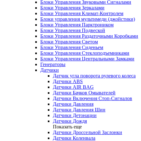
Блоки Управления Звуковыми Сигналами
Блоки Управления Зеркалами
Блоки Управления Климат-Контролем
Блоки управления мультимеди (джойстики)
Блоки Управления Парктроником
Блоки Управления Подвеской
Блоки Управления Раздаточными Коробками
Блоки Управления Светом
Блоки Управления Сиденьем
Блоки Управления Стеклоподъемниками
Блоки Управления Центральными Замками
Генераторы
Датчики
Датчик угла поворота рулевого колеса
Датчики ABS
Датчики AIR BAG
Датчики Бачков Омывателей
Датчики Включения Стоп-Сигналов
Датчики Давления
Датчики Давления Шин
Датчики Детонации
Датчики Дождя
Показать еще
Датчики Дроссельной Заслонки
Датчики Коленвала