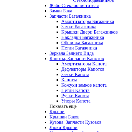
Стеклоподьемников
Жабо Стеклоочистителя
Замки Бака
Запчасти Багажника
Амортизаторы Багажника
Замки багажника
Крышки Двери Багажников
Накладки Багажника
Обшивка Багажника
Петли Багажника
Зеркала Заднего Вида
Капоты, Запчасти Капотов
Амортизаторы Капота
Дефлекторы Капотов
Замки Капота
Капоты
Кожухи замков капота
Петли Капота
Ручки Капота
Упоры Капота
Показать еще
Крыши
Крышки Баков
Кузова, Запчасти Кузовов
Люки Крыши