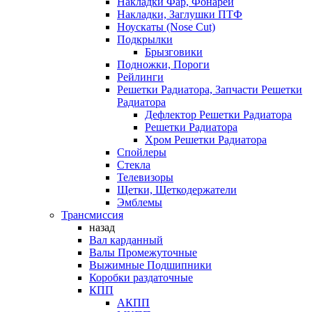
Накладки Фар, Фонарей
Накладки, Заглушки ПТФ
Ноускаты (Nose Cut)
Подкрылки
Брызговики
Подножки, Пороги
Рейлинги
Решетки Радиатора, Запчасти Решетки
Радиатора
Дефлектор Решетки Радиатора
Решетки Радиатора
Хром Решетки Радиатора
Спойлеры
Стекла
Телевизоры
Щетки, Щеткодержатели
Эмблемы
Трансмиссия
назад
Вал карданный
Валы Промежуточные
Выжимные Подшипники
Коробки раздаточные
КПП
АКПП