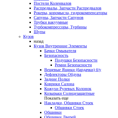
Постели Коленвалов
Распредвалы, Запчасти Распредвалов
Рокеры, коромысла, гидрокомпенсаторы
Сапуны, Запчасти Сапунов
Трубки вакуумные
Турбокомпрессоры, Турбины
Щупы
Кузов
назад
Кузов Внутренние Элементы
Бачки Омывателя
Безопасность
Подушки Безопасности
Ремни Безопасности
Вещевые Ящики (бардачки) б/у
Дефлекторы Обдува
Задние Полки
Коврики Салона
Кожухи Рулевых Колонок
Козырьки Солнцезащитные
Показать еще
Накладки, Обшивки Стоек
Обшивки Стоек
Обшивки
Обшивки Дверей