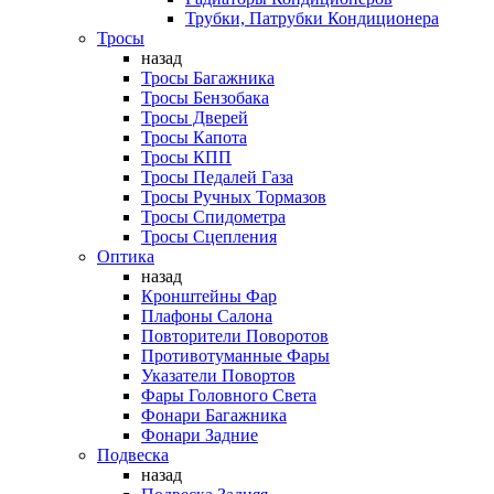
Трубки, Патрубки Кондиционера
Тросы
назад
Тросы Багажника
Тросы Бензобака
Тросы Дверей
Тросы Капота
Тросы КПП
Тросы Педалей Газа
Тросы Ручных Тормазов
Тросы Спидометра
Тросы Сцепления
Оптика
назад
Кронштейны Фар
Плафоны Салона
Повторители Поворотов
Противотуманные Фары
Указатели Повортов
Фары Головного Света
Фонари Багажника
Фонари Задние
Подвеска
назад