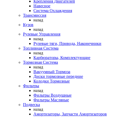
Крепления Двигателей
Навесное
Система Охлаждения
Трансмиссия
назад
Кузов
назад
Рулевые Управления
назад
Рулевые тяги, Привода, Наконечники
Топливная Система
назад
Карбюраторы, Комплектующие
Тормозная Система
назад
Вакуумный Тормоза
Диски тормозные передние
Колодки Тормозные
Фильтры
назад
Фильтры Воздушные
Фильтры Масляные
Подвеска
назад
Амортизаторы, Запчасти Амортизаторов