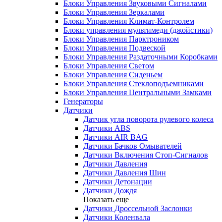
Блоки Управления Звуковыми Сигналами
Блоки Управления Зеркалами
Блоки Управления Климат-Контролем
Блоки управления мультимеди (джойстики)
Блоки Управления Парктроником
Блоки Управления Подвеской
Блоки Управления Раздаточными Коробками
Блоки Управления Светом
Блоки Управления Сиденьем
Блоки Управления Стеклоподъемниками
Блоки Управления Центральными Замками
Генераторы
Датчики
Датчик угла поворота рулевого колеса
Датчики ABS
Датчики AIR BAG
Датчики Бачков Омывателей
Датчики Включения Стоп-Сигналов
Датчики Давления
Датчики Давления Шин
Датчики Детонации
Датчики Дождя
Показать еще
Датчики Дроссельной Заслонки
Датчики Коленвала