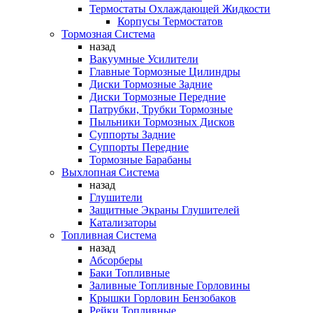
Термостаты Охлаждающей Жидкости
Корпусы Термостатов
Тормозная Система
назад
Вакуумные Усилители
Главные Тормозные Цилиндры
Диски Тормозные Задние
Диски Тормозные Передние
Патрубки, Трубки Тормозные
Пыльники Тормозных Дисков
Суппорты Задние
Суппорты Передние
Тормозные Барабаны
Выхлопная Система
назад
Глушители
Защитные Экраны Глушителей
Катализаторы
Топливная Система
назад
Абсорберы
Баки Топливные
Заливные Топливные Горловины
Крышки Горловин Бензобаков
Рейки Топливные