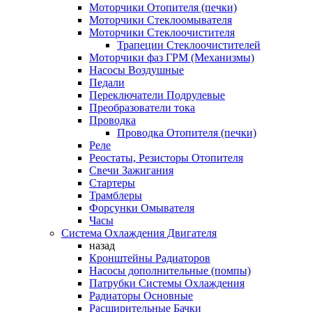
Моторчики Отопителя (печки)
Моторчики Стеклоомывателя
Моторчики Стеклоочистителя
Трапеции Стеклоочистителей
Моторчики фаз ГРМ (Механизмы)
Насосы Воздушные
Педали
Переключатели Подрулевые
Преобразователи тока
Проводка
Проводка Отопителя (печки)
Реле
Реостаты, Резисторы Отопителя
Свечи Зажигания
Стартеры
Трамблеры
Форсунки Омывателя
Часы
Система Охлаждения Двигателя
назад
Кронштейны Радиаторов
Насосы дополнительные (помпы)
Патрубки Системы Охлаждения
Радиаторы Основные
Расширительные Бачки