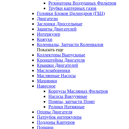
Резонаторы Воздушных Фильтров
Трубки картерных газов
Головки Блоков Цилиндров (ГБЦ)
Двигатели
Заслонки Дроссельные
Защиты Двигателей
Интеркулер
Кожухи
Коленвалы, Запчасти Коленвалов
Показать еще
Коллекторы Выпускные
Кронштейны Двигателя
Крышки Двигателей
Маслозаборники
Маслянные Насосы
Маховики
Навесное
Корпусы Масляных Фильтров
Насосы Вакуумные
Помпы, запчасти Помп
Ролики Натяжные
Опоры Двигателя
Патрубок интеркулера
Поддоны Картеров
Поршни