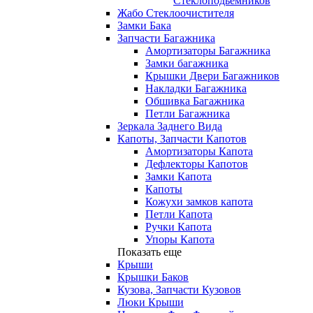
Стеклоподьемников
Жабо Стеклоочистителя
Замки Бака
Запчасти Багажника
Амортизаторы Багажника
Замки багажника
Крышки Двери Багажников
Накладки Багажника
Обшивка Багажника
Петли Багажника
Зеркала Заднего Вида
Капоты, Запчасти Капотов
Амортизаторы Капота
Дефлекторы Капотов
Замки Капота
Капоты
Кожухи замков капота
Петли Капота
Ручки Капота
Упоры Капота
Показать еще
Крыши
Крышки Баков
Кузова, Запчасти Кузовов
Люки Крыши