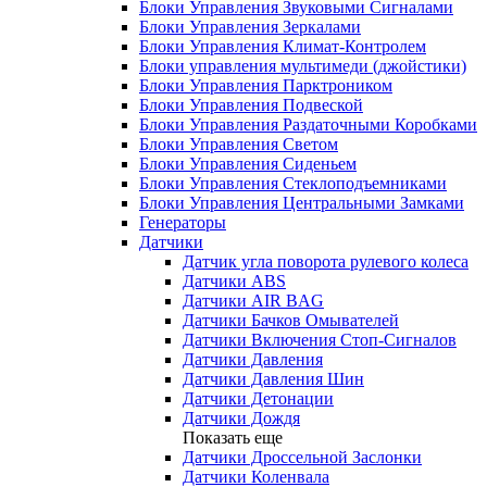
Блоки Управления Звуковыми Сигналами
Блоки Управления Зеркалами
Блоки Управления Климат-Контролем
Блоки управления мультимеди (джойстики)
Блоки Управления Парктроником
Блоки Управления Подвеской
Блоки Управления Раздаточными Коробками
Блоки Управления Светом
Блоки Управления Сиденьем
Блоки Управления Стеклоподъемниками
Блоки Управления Центральными Замками
Генераторы
Датчики
Датчик угла поворота рулевого колеса
Датчики ABS
Датчики AIR BAG
Датчики Бачков Омывателей
Датчики Включения Стоп-Сигналов
Датчики Давления
Датчики Давления Шин
Датчики Детонации
Датчики Дождя
Показать еще
Датчики Дроссельной Заслонки
Датчики Коленвала