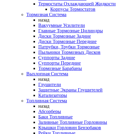
Термостаты Охлаждающей Жидкости
Корпусы Термостатов
Тормозная Система
назад
Вакуумные Усилители
Главные Тормозные Цилиндры
Диски Тормозные Задние
Диски Тормозные Передние
Патрубки, Трубки Тормозные
Пыльники Тормозных Дисков
Суппорты Задние
Суппорты Передние
Тормозные Барабаны
Выхлопная Система
назад
Глушители
Защитные Экраны Глушителей
Катализаторы
Топливная Система
назад
Абсорберы
Баки Топливные
Заливные Топливные Горловины
Крышки Горловин Бензобаков
Рейки Топливные