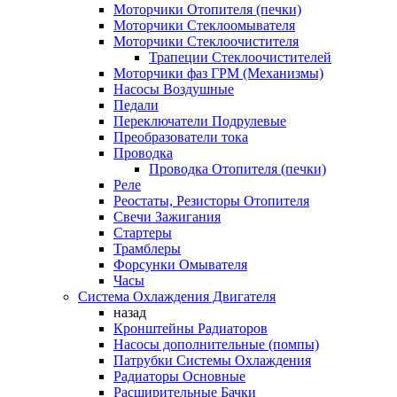
Моторчики Отопителя (печки)
Моторчики Стеклоомывателя
Моторчики Стеклоочистителя
Трапеции Стеклоочистителей
Моторчики фаз ГРМ (Механизмы)
Насосы Воздушные
Педали
Переключатели Подрулевые
Преобразователи тока
Проводка
Проводка Отопителя (печки)
Реле
Реостаты, Резисторы Отопителя
Свечи Зажигания
Стартеры
Трамблеры
Форсунки Омывателя
Часы
Система Охлаждения Двигателя
назад
Кронштейны Радиаторов
Насосы дополнительные (помпы)
Патрубки Системы Охлаждения
Радиаторы Основные
Расширительные Бачки