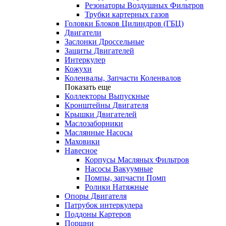
Резонаторы Воздушных Фильтров
Трубки картерных газов
Головки Блоков Цилиндров (ГБЦ)
Двигатели
Заслонки Дроссельные
Защиты Двигателей
Интеркулер
Кожухи
Коленвалы, Запчасти Коленвалов
Показать еще
Коллекторы Выпускные
Кронштейны Двигателя
Крышки Двигателей
Маслозаборники
Маслянные Насосы
Маховики
Навесное
Корпусы Масляных Фильтров
Насосы Вакуумные
Помпы, запчасти Помп
Ролики Натяжные
Опоры Двигателя
Патрубок интеркулера
Поддоны Картеров
Поршни