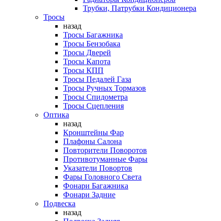
Трубки, Патрубки Кондиционера
Тросы
назад
Тросы Багажника
Тросы Бензобака
Тросы Дверей
Тросы Капота
Тросы КПП
Тросы Педалей Газа
Тросы Ручных Тормазов
Тросы Спидометра
Тросы Сцепления
Оптика
назад
Кронштейны Фар
Плафоны Салона
Повторители Поворотов
Противотуманные Фары
Указатели Повортов
Фары Головного Света
Фонари Багажника
Фонари Задние
Подвеска
назад