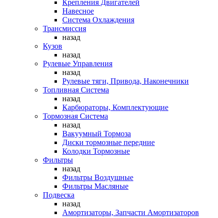
Крепления Двигателей
Навесное
Система Охлаждения
Трансмиссия
назад
Кузов
назад
Рулевые Управления
назад
Рулевые тяги, Привода, Наконечники
Топливная Система
назад
Карбюраторы, Комплектующие
Тормозная Система
назад
Вакуумный Тормоза
Диски тормозные передние
Колодки Тормозные
Фильтры
назад
Фильтры Воздушные
Фильтры Масляные
Подвеска
назад
Амортизаторы, Запчасти Амортизаторов