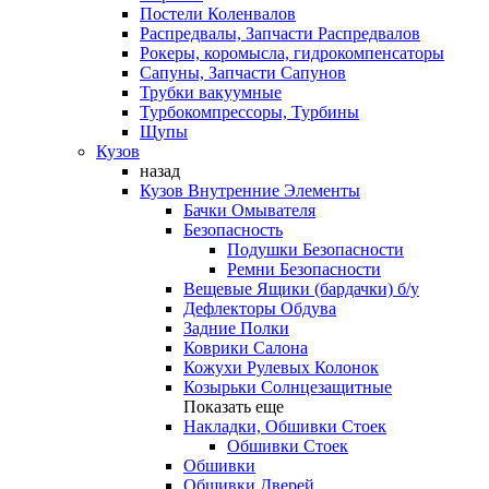
Постели Коленвалов
Распредвалы, Запчасти Распредвалов
Рокеры, коромысла, гидрокомпенсаторы
Сапуны, Запчасти Сапунов
Трубки вакуумные
Турбокомпрессоры, Турбины
Щупы
Кузов
назад
Кузов Внутренние Элементы
Бачки Омывателя
Безопасность
Подушки Безопасности
Ремни Безопасности
Вещевые Ящики (бардачки) б/у
Дефлекторы Обдува
Задние Полки
Коврики Салона
Кожухи Рулевых Колонок
Козырьки Солнцезащитные
Показать еще
Накладки, Обшивки Стоек
Обшивки Стоек
Обшивки
Обшивки Дверей