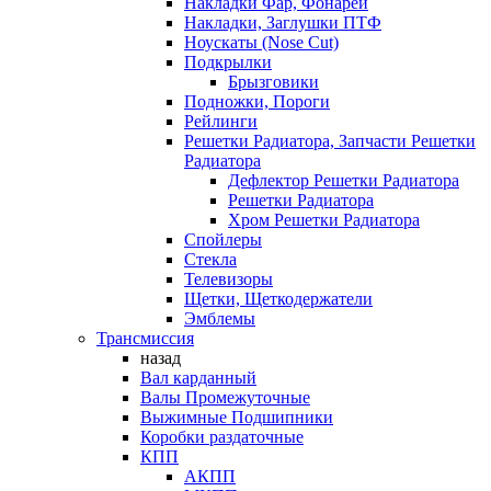
Накладки Фар, Фонарей
Накладки, Заглушки ПТФ
Ноускаты (Nose Cut)
Подкрылки
Брызговики
Подножки, Пороги
Рейлинги
Решетки Радиатора, Запчасти Решетки
Радиатора
Дефлектор Решетки Радиатора
Решетки Радиатора
Хром Решетки Радиатора
Спойлеры
Стекла
Телевизоры
Щетки, Щеткодержатели
Эмблемы
Трансмиссия
назад
Вал карданный
Валы Промежуточные
Выжимные Подшипники
Коробки раздаточные
КПП
АКПП