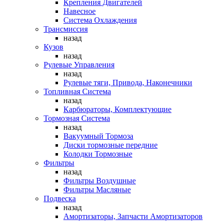
Крепления Двигателей
Навесное
Система Охлаждения
Трансмиссия
назад
Кузов
назад
Рулевые Управления
назад
Рулевые тяги, Привода, Наконечники
Топливная Система
назад
Карбюраторы, Комплектующие
Тормозная Система
назад
Вакуумный Тормоза
Диски тормозные передние
Колодки Тормозные
Фильтры
назад
Фильтры Воздушные
Фильтры Масляные
Подвеска
назад
Амортизаторы, Запчасти Амортизаторов