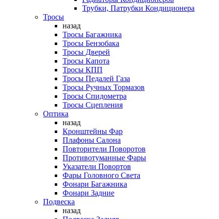
Трубки, Патрубки Кондиционера
Тросы
назад
Тросы Багажника
Тросы Бензобака
Тросы Дверей
Тросы Капота
Тросы КПП
Тросы Педалей Газа
Тросы Ручных Тормазов
Тросы Спидометра
Тросы Сцепления
Оптика
назад
Кронштейны Фар
Плафоны Салона
Повторители Поворотов
Противотуманные Фары
Указатели Повортов
Фары Головного Света
Фонари Багажника
Фонари Задние
Подвеска
назад