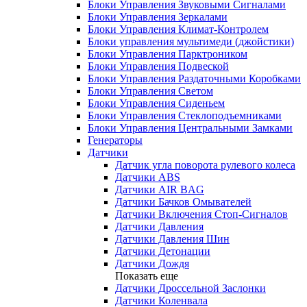
Блоки Управления Звуковыми Сигналами
Блоки Управления Зеркалами
Блоки Управления Климат-Контролем
Блоки управления мультимеди (джойстики)
Блоки Управления Парктроником
Блоки Управления Подвеской
Блоки Управления Раздаточными Коробками
Блоки Управления Светом
Блоки Управления Сиденьем
Блоки Управления Стеклоподъемниками
Блоки Управления Центральными Замками
Генераторы
Датчики
Датчик угла поворота рулевого колеса
Датчики ABS
Датчики AIR BAG
Датчики Бачков Омывателей
Датчики Включения Стоп-Сигналов
Датчики Давления
Датчики Давления Шин
Датчики Детонации
Датчики Дождя
Показать еще
Датчики Дроссельной Заслонки
Датчики Коленвала