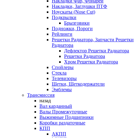
Накладки Фар, Фонарей
Накладки, Заглушки ПТФ
Ноускаты (Nose Cut)
Подкрылки
Брызговики
Подножки, Пороги
Рейлинги
Решетки Радиатора, Запчасти Решетки
Радиатора
Дефлектор Решетки Радиатора
Решетки Радиатора
Хром Решетки Радиатора
Спойлеры
Стекла
Телевизоры
Щетки, Щеткодержатели
Эмблемы
Трансмиссия
назад
Вал карданный
Валы Промежуточные
Выжимные Подшипники
Коробки раздаточные
КПП
АКПП