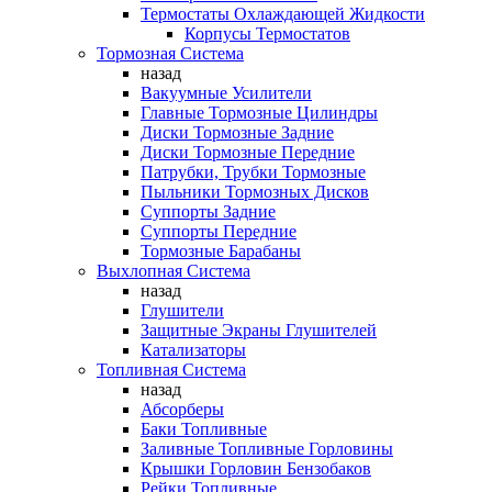
Термостаты Охлаждающей Жидкости
Корпусы Термостатов
Тормозная Система
назад
Вакуумные Усилители
Главные Тормозные Цилиндры
Диски Тормозные Задние
Диски Тормозные Передние
Патрубки, Трубки Тормозные
Пыльники Тормозных Дисков
Суппорты Задние
Суппорты Передние
Тормозные Барабаны
Выхлопная Система
назад
Глушители
Защитные Экраны Глушителей
Катализаторы
Топливная Система
назад
Абсорберы
Баки Топливные
Заливные Топливные Горловины
Крышки Горловин Бензобаков
Рейки Топливные