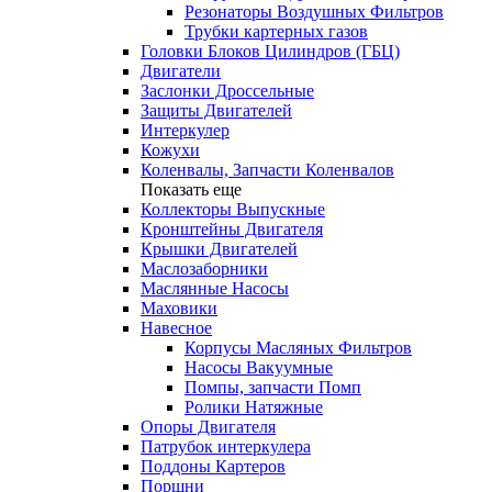
Резонаторы Воздушных Фильтров
Трубки картерных газов
Головки Блоков Цилиндров (ГБЦ)
Двигатели
Заслонки Дроссельные
Защиты Двигателей
Интеркулер
Кожухи
Коленвалы, Запчасти Коленвалов
Показать еще
Коллекторы Выпускные
Кронштейны Двигателя
Крышки Двигателей
Маслозаборники
Маслянные Насосы
Маховики
Навесное
Корпусы Масляных Фильтров
Насосы Вакуумные
Помпы, запчасти Помп
Ролики Натяжные
Опоры Двигателя
Патрубок интеркулера
Поддоны Картеров
Поршни