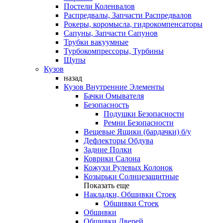
Постели Коленвалов
Распредвалы, Запчасти Распредвалов
Рокеры, коромысла, гидрокомпенсаторы
Сапуны, Запчасти Сапунов
Трубки вакуумные
Турбокомпрессоры, Турбины
Щупы
Кузов
назад
Кузов Внутренние Элементы
Бачки Омывателя
Безопасность
Подушки Безопасности
Ремни Безопасности
Вещевые Ящики (бардачки) б/у
Дефлекторы Обдува
Задние Полки
Коврики Салона
Кожухи Рулевых Колонок
Козырьки Солнцезащитные
Показать еще
Накладки, Обшивки Стоек
Обшивки Стоек
Обшивки
Обшивки Дверей