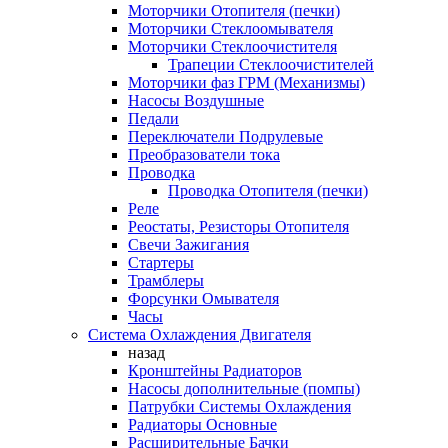
Моторчики Отопителя (печки)
Моторчики Стеклоомывателя
Моторчики Стеклоочистителя
Трапеции Стеклоочистителей
Моторчики фаз ГРМ (Механизмы)
Насосы Воздушные
Педали
Переключатели Подрулевые
Преобразователи тока
Проводка
Проводка Отопителя (печки)
Реле
Реостаты, Резисторы Отопителя
Свечи Зажигания
Стартеры
Трамблеры
Форсунки Омывателя
Часы
Система Охлаждения Двигателя
назад
Кронштейны Радиаторов
Насосы дополнительные (помпы)
Патрубки Системы Охлаждения
Радиаторы Основные
Расширительные Бачки