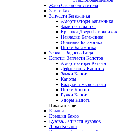
Стеклоподьемников
Жабо Стеклоочистителя
Замки Бака
Запчасти Багажника
Амортизаторы Багажника
Замки багажника
Крышки Двери Багажников
Накладки Багажника
Обшивка Багажника
Петли Багажника
Зеркала Заднего Вида
Капоты, Запчасти Капотов
Амортизаторы Капота
Дефлекторы Капотов
Замки Капота
Капоты
Кожухи замков капота
Петли Капота
Ручки Капота
Упоры Капота
Показать еще
Крыши
Крышки Баков
Кузова, Запчасти Кузовов
Люки Крыши