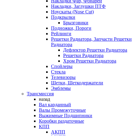
Накладки Фар, Фонарей
Накладки, Заглушки ПТФ
Ноускаты (Nose Cut)
Подкрылки
Брызговики
Подножки, Пороги
Рейлинги
Решетки Радиатора, Запчасти Решетки
Радиатора
Дефлектор Решетки Радиатора
Решетки Радиатора
Хром Решетки Радиатора
Спойлеры
Стекла
Телевизоры
Щетки, Щеткодержатели
Эмблемы
Трансмиссия
назад
Вал карданный
Валы Промежуточные
Выжимные Подшипники
Коробки раздаточные
КПП
АКПП