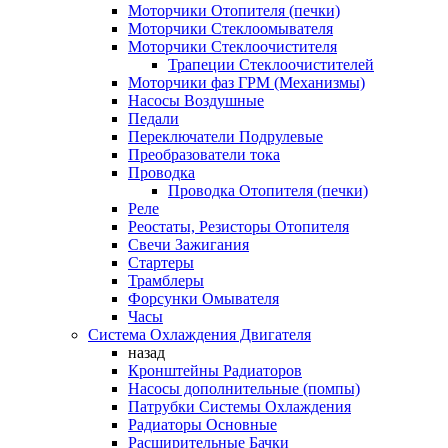
Моторчики Отопителя (печки)
Моторчики Стеклоомывателя
Моторчики Стеклоочистителя
Трапеции Стеклоочистителей
Моторчики фаз ГРМ (Механизмы)
Насосы Воздушные
Педали
Переключатели Подрулевые
Преобразователи тока
Проводка
Проводка Отопителя (печки)
Реле
Реостаты, Резисторы Отопителя
Свечи Зажигания
Стартеры
Трамблеры
Форсунки Омывателя
Часы
Система Охлаждения Двигателя
назад
Кронштейны Радиаторов
Насосы дополнительные (помпы)
Патрубки Системы Охлаждения
Радиаторы Основные
Расширительные Бачки