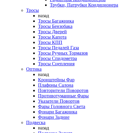
Трубки, Патрубки Кондиционера
Тросы
назад
Тросы Багажника
Тросы Бензобака
Тросы Дверей
Тросы Капота
Тросы КПП
Тросы Педалей Газа
Тросы Ручных Тормазов
Тросы Спидометра
Тросы Сцепления
Оптика
назад
Кронштейны Фар
Плафоны Салона
Повторители Поворотов
Противотуманные Фары
Указатели Повортов
Фары Головного Света
Фонари Багажника
Фонари Задние
Подвеска
назад