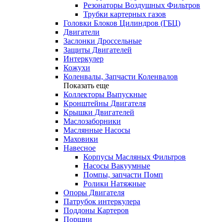
Резонаторы Воздушных Фильтров
Трубки картерных газов
Головки Блоков Цилиндров (ГБЦ)
Двигатели
Заслонки Дроссельные
Защиты Двигателей
Интеркулер
Кожухи
Коленвалы, Запчасти Коленвалов
Показать еще
Коллекторы Выпускные
Кронштейны Двигателя
Крышки Двигателей
Маслозаборники
Маслянные Насосы
Маховики
Навесное
Корпусы Масляных Фильтров
Насосы Вакуумные
Помпы, запчасти Помп
Ролики Натяжные
Опоры Двигателя
Патрубок интеркулера
Поддоны Картеров
Поршни