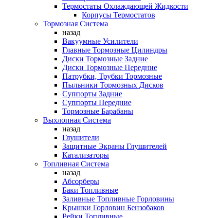
Термостаты Охлаждающей Жидкости
Корпусы Термостатов
Тормозная Система
назад
Вакуумные Усилители
Главные Тормозные Цилиндры
Диски Тормозные Задние
Диски Тормозные Передние
Патрубки, Трубки Тормозные
Пыльники Тормозных Дисков
Суппорты Задние
Суппорты Передние
Тормозные Барабаны
Выхлопная Система
назад
Глушители
Защитные Экраны Глушителей
Катализаторы
Топливная Система
назад
Абсорберы
Баки Топливные
Заливные Топливные Горловины
Крышки Горловин Бензобаков
Рейки Топливные