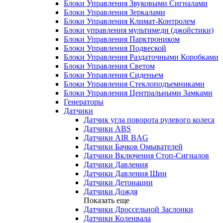
Блоки Управления Звуковыми Сигналами
Блоки Управления Зеркалами
Блоки Управления Климат-Контролем
Блоки управления мультимеди (джойстики)
Блоки Управления Парктроником
Блоки Управления Подвеской
Блоки Управления Раздаточными Коробками
Блоки Управления Светом
Блоки Управления Сиденьем
Блоки Управления Стеклоподъемниками
Блоки Управления Центральными Замками
Генераторы
Датчики
Датчик угла поворота рулевого колеса
Датчики ABS
Датчики AIR BAG
Датчики Бачков Омывателей
Датчики Включения Стоп-Сигналов
Датчики Давления
Датчики Давления Шин
Датчики Детонации
Датчики Дождя
Показать еще
Датчики Дроссельной Заслонки
Датчики Коленвала