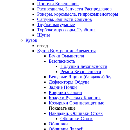
Постели Коленвалов
Распредвалы, Запчасти Распредвалов
Рокеры, коромысла, гидрокомпенсаторы
Сапуны, Запчасти Сапунов
Трубки вакуумные
Турбокомпрессоры, Турбины
Щупы
Кузов
назад
Кузов Внутренние Элементы
Бачки Омывателя
Безопасность
Подушки Безопасности
Ремни Безопасности
Вещевые Ящики (бардачки) б/у
Дефлекторы Обдува
Задние Полки
Коврики Салона
Кожухи Рулевых Колонок
Козырьки Солнцезащитные
Показать еще
Накладки, Обшивки Стоек
Обшивки Стоек
Обшивки
Обшивки Дверей