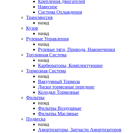
Крепления Двигателей
Навесное
Система Охлаждения
Трансмиссия
назад
Кузов
назад
Рулевые Управления
назад
Рулевые тяги, Привода, Наконечники
Топливная Система
назад
Карбюраторы, Комплектующие
Тормозная Система
назад
Вакуумный Тормоза
Диски тормозные передние
Колодки Тормозные
Фильтры
назад
Фильтры Воздушные
Фильтры Масляные
Подвеска
назад
Амортизаторы, Запчасти Амортизаторов