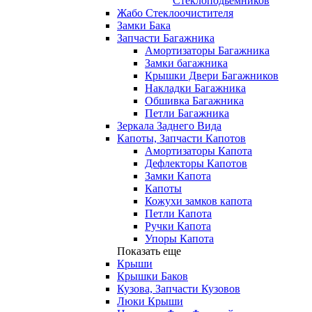
Стеклоподьемников
Жабо Стеклоочистителя
Замки Бака
Запчасти Багажника
Амортизаторы Багажника
Замки багажника
Крышки Двери Багажников
Накладки Багажника
Обшивка Багажника
Петли Багажника
Зеркала Заднего Вида
Капоты, Запчасти Капотов
Амортизаторы Капота
Дефлекторы Капотов
Замки Капота
Капоты
Кожухи замков капота
Петли Капота
Ручки Капота
Упоры Капота
Показать еще
Крыши
Крышки Баков
Кузова, Запчасти Кузовов
Люки Крыши