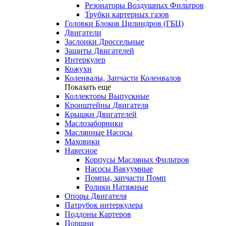
Резонаторы Воздушных Фильтров
Трубки картерных газов
Головки Блоков Цилиндров (ГБЦ)
Двигатели
Заслонки Дроссельные
Защиты Двигателей
Интеркулер
Кожухи
Коленвалы, Запчасти Коленвалов
Показать еще
Коллекторы Выпускные
Кронштейны Двигателя
Крышки Двигателей
Маслозаборники
Маслянные Насосы
Маховики
Навесное
Корпусы Масляных Фильтров
Насосы Вакуумные
Помпы, запчасти Помп
Ролики Натяжные
Опоры Двигателя
Патрубок интеркулера
Поддоны Картеров
Поршни