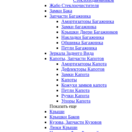
Стеклоподьемников
Жабо Стеклоочистителя
Замки Бака
Запчасти Багажника
Амортизаторы Багажника
Замки багажника
Крышки Двери Багажников
Накладки Багажника
Обшивка Багажника
Петли Багажника
Зеркала Заднего Вида
Капоты, Запчасти Капотов
Амортизаторы Капота
Дефлекторы Капотов
Замки Капота
Капоты
Кожухи замков капота
Петли Капота
Ручки Капота
Упоры Капота
Показать еще
Крыши
Крышки Баков
Кузова, Запчасти Кузовов
Люки Крыши