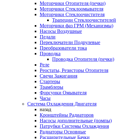
Моторчики Отопителя (печки)
Моторчики Стеклоомывателя
Моторчики Стеклоочистителя
Трапеции Стеклоочистителей
Моторчики фаз ГРМ (Механизмы)
Насосы Воздушные
Педали
Переключатели Подрулевые
Преобразователи тока
Проводка
Проводка Отопителя (печки)
Реле
Реостаты, Резисторы Отопителя
Свечи Зажигания
Стартеры
Трамблеры
Форсунки Омывателя
Часы
Система Охлаждения Двигателя
назад
Кронштейны Радиаторов
Насосы дополнительные (помпы)
Патрубки Системы Охлаждения
Радиаторы Основные
Расширительные Бачки