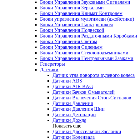
Блоки Управления Звуковыми Сигналами
Блоки Управления Зеркалами
Блоки Управления Климат-Контролем
Блоки управления мультимеди (джойстики)
Блоки Управления Парктроником
Блоки Управления Подвеской
Блоки Управления Раздаточными Коробками
Блоки Управления Светом
Блоки Управления Сиденьем
Блоки Управления Стеклоподъемниками
Блоки Управления Центральными Замками
Генераторы
Датчики
Датчик угла поворота рулевого колеса
Датчики ABS
Датчики AIR BAG
Датчики Бачков Омывателей
Датчики Включения Стоп-Сигналов
Датчики Давления
Датчики Давления Шин
Датчики Детонации
Датчики Дождя
Показать еще
Датчики Дроссельной Заслонки
Датчики Коленвала