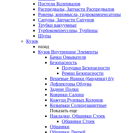
Постели Коленвалов
Распредвалы, Запчасти Распредвалов
Рокеры, коромысла, гидрокомпенсаторы
Сапуны, Запчасти Сапунов
Трубки вакуумные
Турбокомпрессоры, Турбины
Щупы
Кузов
назад
Кузов Внутренние Элементы
Бачки Омывателя
Безопасность
Подушки Безопасности
Ремни Безопасности
Вещевые Ящики (бардачки) б/у
Дефлекторы Обдува
Задние Полки
Коврики Салона
Кожухи Рулевых Колонок
Козырьки Солнцезащитные
Показать еще
Накладки, Обшивки Стоек
Обшивки Стоек
Обшивки
Обшивки Дверей