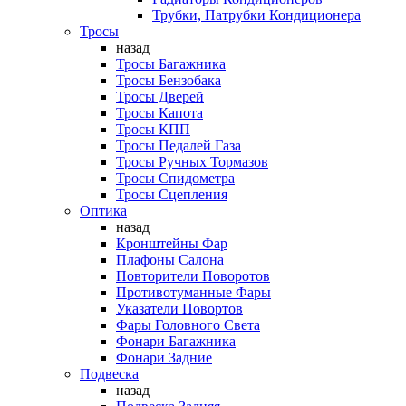
Трубки, Патрубки Кондиционера
Тросы
назад
Тросы Багажника
Тросы Бензобака
Тросы Дверей
Тросы Капота
Тросы КПП
Тросы Педалей Газа
Тросы Ручных Тормазов
Тросы Спидометра
Тросы Сцепления
Оптика
назад
Кронштейны Фар
Плафоны Салона
Повторители Поворотов
Противотуманные Фары
Указатели Повортов
Фары Головного Света
Фонари Багажника
Фонари Задние
Подвеска
назад