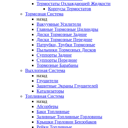
Термостаты Охлаждающей Жидкости
Корпусы Термостатов
Тормозная Система
назад
Вакуумные Усилители
Главные Тормозные Цилиндры
Диски Тормозные Задние
Диски Тормозные Передние
Патрубки, Трубки Тормозные
Пыльники Тормозных Дисков
Суппорты Задние
Суппорты Передние
Тормозные Барабаны
Выхлопная Система
назад
Глушители
Защитные Экраны Глушителей
Катализаторы
Топливная Система
назад
Абсорберы
Баки Топливные
Заливные Топливные Горловины
Крышки Горловин Бензобаков
Рейки Топливные