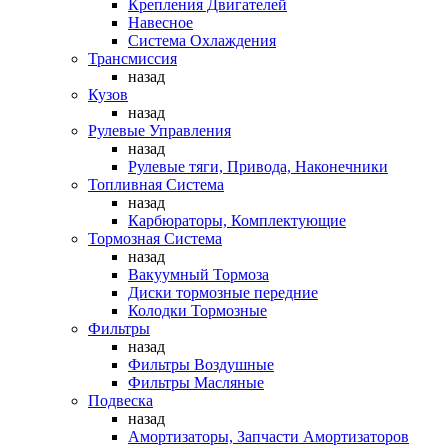
Крепления Двигателей
Навесное
Система Охлаждения
Трансмиссия
назад
Кузов
назад
Рулевые Управления
назад
Рулевые тяги, Привода, Наконечники
Топливная Система
назад
Карбюраторы, Комплектующие
Тормозная Система
назад
Вакуумный Тормоза
Диски тормозные передние
Колодки Тормозные
Фильтры
назад
Фильтры Воздушные
Фильтры Масляные
Подвеска
назад
Амортизаторы, Запчасти Амортизаторов