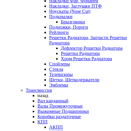
Накладки Фар, Фонарей
Накладки, Заглушки ПТФ
Ноускаты (Nose Cut)
Подкрылки
Брызговики
Подножки, Пороги
Рейлинги
Решетки Радиатора, Запчасти Решетки
Радиатора
Дефлектор Решетки Радиатора
Решетки Радиатора
Хром Решетки Радиатора
Спойлеры
Стекла
Телевизоры
Щетки, Щеткодержатели
Эмблемы
Трансмиссия
назад
Вал карданный
Валы Промежуточные
Выжимные Подшипники
Коробки раздаточные
КПП
АКПП