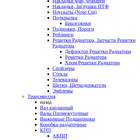
Накладки Фар, Фонарей
Накладки, Заглушки ПТФ
Ноускаты (Nose Cut)
Подкрылки
Брызговики
Подножки, Пороги
Рейлинги
Решетки Радиатора, Запчасти Решетки
Радиатора
Дефлектор Решетки Радиатора
Решетки Радиатора
Хром Решетки Радиатора
Спойлеры
Стекла
Телевизоры
Щетки, Щеткодержатели
Эмблемы
Трансмиссия
назад
Вал карданный
Валы Промежуточные
Выжимные Подшипники
Коробки раздаточные
КПП
АКПП