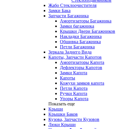
Стеклоподьемников
Жабо Стеклоочистителя
Замки Бака
Запчасти Багажника
Амортизаторы Багажника
Замки багажника
Крышки Двери Багажников
Накладки Багажника
Обшивка Багажника
Петли Багажника
Зеркала Заднего Вида
Капоты, Запчасти Капотов
Амортизаторы Капота
Дефлекторы Капотов
Замки Капота
Капоты
Кожухи замков капота
Петли Капота
Ручки Капота
Упоры Капота
Показать еще
Крыши
Крышки Баков
Кузова, Запчасти Кузовов
Люки Крыши