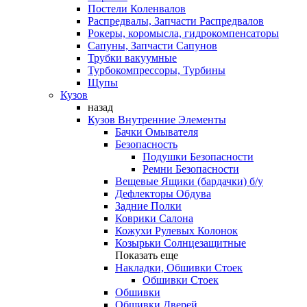
Постели Коленвалов
Распредвалы, Запчасти Распредвалов
Рокеры, коромысла, гидрокомпенсаторы
Сапуны, Запчасти Сапунов
Трубки вакуумные
Турбокомпрессоры, Турбины
Щупы
Кузов
назад
Кузов Внутренние Элементы
Бачки Омывателя
Безопасность
Подушки Безопасности
Ремни Безопасности
Вещевые Ящики (бардачки) б/у
Дефлекторы Обдува
Задние Полки
Коврики Салона
Кожухи Рулевых Колонок
Козырьки Солнцезащитные
Показать еще
Накладки, Обшивки Стоек
Обшивки Стоек
Обшивки
Обшивки Дверей