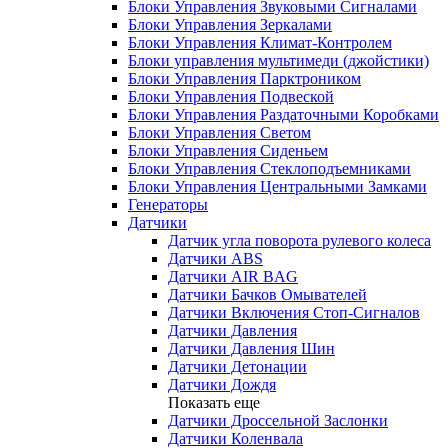
Блоки Управления Звуковыми Сигналами
Блоки Управления Зеркалами
Блоки Управления Климат-Контролем
Блоки управления мультимеди (джойстики)
Блоки Управления Парктроником
Блоки Управления Подвеской
Блоки Управления Раздаточными Коробками
Блоки Управления Светом
Блоки Управления Сиденьем
Блоки Управления Стеклоподъемниками
Блоки Управления Центральными Замками
Генераторы
Датчики
Датчик угла поворота рулевого колеса
Датчики ABS
Датчики AIR BAG
Датчики Бачков Омывателей
Датчики Включения Стоп-Сигналов
Датчики Давления
Датчики Давления Шин
Датчики Детонации
Датчики Дождя
Показать еще
Датчики Дроссельной Заслонки
Датчики Коленвала