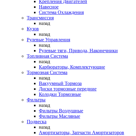
Крепления Двигателей
Навесное
Система Охлаждения
Трансмиссия
назад
Кузов
назад
Рулевые Управления
назад
Рулевые тяги, Привода, Наконечники
Топливная Система
назад
Карбюраторы, Комплектующие
Тормозная Система
назад
Вакуумный Тормоза
Диски тормозные передние
Колодки Тормозные
Фильтры
назад
Фильтры Воздушные
Фильтры Масляные
Подвеска
назад
Амортизаторы, Запчасти Амортизаторов