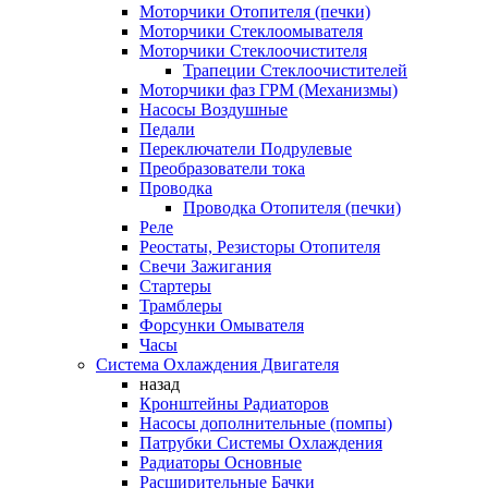
Моторчики Отопителя (печки)
Моторчики Стеклоомывателя
Моторчики Стеклоочистителя
Трапеции Стеклоочистителей
Моторчики фаз ГРМ (Механизмы)
Насосы Воздушные
Педали
Переключатели Подрулевые
Преобразователи тока
Проводка
Проводка Отопителя (печки)
Реле
Реостаты, Резисторы Отопителя
Свечи Зажигания
Стартеры
Трамблеры
Форсунки Омывателя
Часы
Система Охлаждения Двигателя
назад
Кронштейны Радиаторов
Насосы дополнительные (помпы)
Патрубки Системы Охлаждения
Радиаторы Основные
Расширительные Бачки