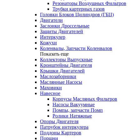
Резонаторы Воздушных Фильтров
Трубки картерных газов
Головки Блоков Цилиндров (ГБЦ)
Двигатели
Заслонки Дроссельные
Защиты Двигателей
Интеркулер
Кожухи
Коленвалы, Запчасти Коленвалов
Показать еще
Коллекторы Выпускные
Кронштейны Двигателя
Крышки Двигателей
Маслозаборники
Маслянные Насосы
Маховики
Навесное
Корпусы Масляных Фильтров
Насосы Вакуумные
Помпы, запчасти Помп
Ролики Натяжные
Опоры Двигателя
Патрубок интеркулера
Поддоны Картеров
Поршни