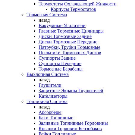
Термостаты Охлаждающей Жидкости
Корпусы Термостатов
Тормозная Система
назад
Вакуумные Усилители
Главные Тормозные Цилиндры
Диски Тормозные Задние
Диски Тормозные Передние
Патрубки, Трубки Тормозные
Пыльники Тормозных Дисков
Суппорты Задние
Суппорты Передние
Тормозные Барабаны
Выхлопная Система
назад
Глушители
Защитные Экраны Глушителей
Катализаторы
Топливная Система
назад
Абсорберы
Баки Топливные
Заливные Топливные Горловины
Крышки Горловин Бензобаков
Рейки Топливные