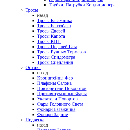
Трубки, Патрубки Кондиционера
Тросы
назад
Тросы Багажника
Тросы Бензобака
Тросы Дверей
Тросы Капота
Тросы КПП
Тросы Педалей Газа
Тросы Ручных Тормазов
Тросы Спидометра
Тросы Сцепления
Оптика
назад
Кронштейны Фар
Плафоны Салона
Повторители Поворотов
Противотуманные Фары
Указатели Повортов
Фары Головного Света
Фонари Багажника
Фонари Задние
Подвеска
назад