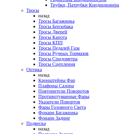
Трубки, Патрубки Кондиционера
Тросы
назад
Тросы Багажника
Тросы Бензобака
Тросы Дверей
Тросы Капота
Тросы КПП
Тросы Педалей Газа
Тросы Ручных Тормазов
Тросы Спидометра
Тросы Сцепления
Оптика
назад
Кронштейны Фар
Плафоны Салона
Повторители Поворотов
Противотуманные Фары
Указатели Повортов
Фары Головного Света
Фонари Багажника
Фонари Задние
Подвеска
назад