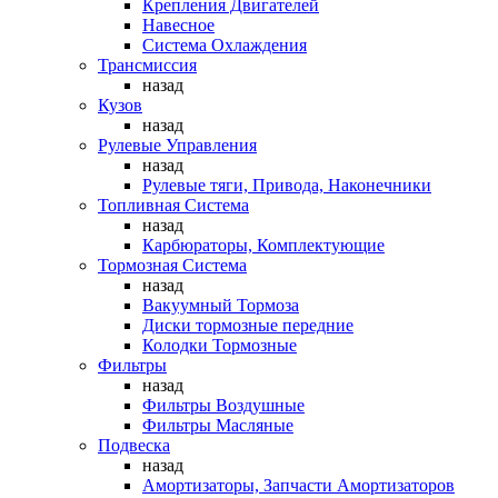
Крепления Двигателей
Навесное
Система Охлаждения
Трансмиссия
назад
Кузов
назад
Рулевые Управления
назад
Рулевые тяги, Привода, Наконечники
Топливная Система
назад
Карбюраторы, Комплектующие
Тормозная Система
назад
Вакуумный Тормоза
Диски тормозные передние
Колодки Тормозные
Фильтры
назад
Фильтры Воздушные
Фильтры Масляные
Подвеска
назад
Амортизаторы, Запчасти Амортизаторов