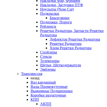
Накладки Фар, Фонарей
Накладки, Заглушки ПТФ
Ноускаты (Nose Cut)
Подкрылки
Брызговики
Подножки, Пороги
Рейлинги
Решетки Радиатора, Запчасти Решетки
Радиатора
Дефлектор Решетки Радиатора
Решетки Радиатора
Хром Решетки Радиатора
Спойлеры
Стекла
Телевизоры
Щетки, Щеткодержатели
Эмблемы
Трансмиссия
назад
Вал карданный
Валы Промежуточные
Выжимные Подшипники
Коробки раздаточные
КПП
АКПП