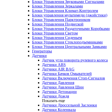
Блоки Управления Звуковыми Сигналами
Блоки Управления Зеркалами
Блоки Управления Климат-Контролем
Блоки управления мультимеди (джойстики)
Блоки Управления Парктроником
Блоки Управления Подвеской
Блоки Управления Раздаточными Коробками
Блоки Управления Светом
Блоки Управления Сиденьем
Блоки Управления Стеклоподъемниками
Блоки Управления Центральными Замками
Генераторы
Датчики
Датчик угла поворота рулевого колеса
Датчики ABS
Датчики AIR BAG
Датчики Бачков Омывателей
Датчики Включения Стоп-Сигналов
Датчики Давления
Датчики Давления Шин
Датчики Детонации
Датчики Дождя
Показать еще
Датчики Дроссельной Заслонки
Датчики Коленвала