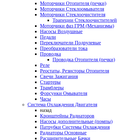
Моторчики Отопителя (печки)
Моторчики Стеклоомывателя
Моторчики Стеклоочистителя
Трапеции Стеклоочистителей
Моторчики фаз ГРМ (Механизмы)
Насосы Воздушные
Педали
Переключатели Подрулевые
Преобразователи тока
Проводка
Проводка Отопителя (печки)
Реле
Реостаты, Резисторы Отопителя
Свечи Зажигания
Стартеры
Трамблеры
Форсунки Омывателя
Часы
Система Охлаждения Двигателя
назад
Кронштейны Радиаторов
Насосы дополнительные (помпы)
Патрубки Системы Охлаждения
Радиаторы Основные
Расширительные Бачки