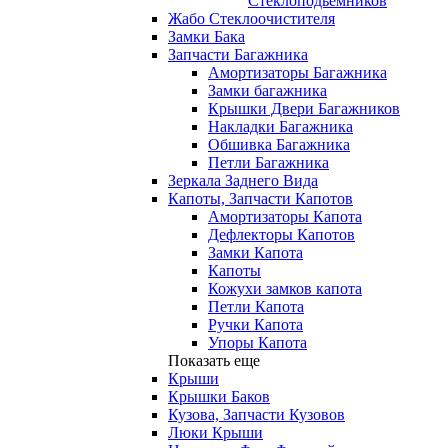
Стеклоподьемников
Жабо Стеклоочистителя
Замки Бака
Запчасти Багажника
Амортизаторы Багажника
Замки багажника
Крышки Двери Багажников
Накладки Багажника
Обшивка Багажника
Петли Багажника
Зеркала Заднего Вида
Капоты, Запчасти Капотов
Амортизаторы Капота
Дефлекторы Капотов
Замки Капота
Капоты
Кожухи замков капота
Петли Капота
Ручки Капота
Упоры Капота
Показать еще
Крыши
Крышки Баков
Кузова, Запчасти Кузовов
Люки Крыши