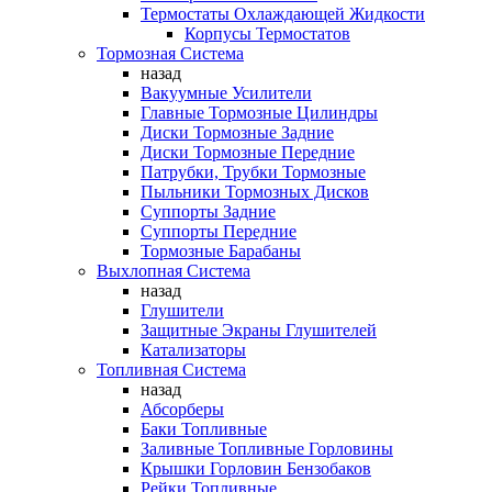
Термостаты Охлаждающей Жидкости
Корпусы Термостатов
Тормозная Система
назад
Вакуумные Усилители
Главные Тормозные Цилиндры
Диски Тормозные Задние
Диски Тормозные Передние
Патрубки, Трубки Тормозные
Пыльники Тормозных Дисков
Суппорты Задние
Суппорты Передние
Тормозные Барабаны
Выхлопная Система
назад
Глушители
Защитные Экраны Глушителей
Катализаторы
Топливная Система
назад
Абсорберы
Баки Топливные
Заливные Топливные Горловины
Крышки Горловин Бензобаков
Рейки Топливные