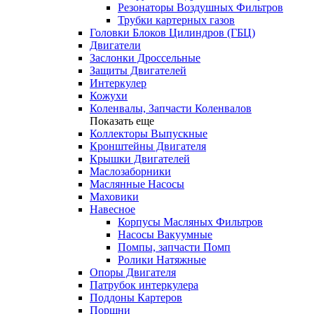
Резонаторы Воздушных Фильтров
Трубки картерных газов
Головки Блоков Цилиндров (ГБЦ)
Двигатели
Заслонки Дроссельные
Защиты Двигателей
Интеркулер
Кожухи
Коленвалы, Запчасти Коленвалов
Показать еще
Коллекторы Выпускные
Кронштейны Двигателя
Крышки Двигателей
Маслозаборники
Маслянные Насосы
Маховики
Навесное
Корпусы Масляных Фильтров
Насосы Вакуумные
Помпы, запчасти Помп
Ролики Натяжные
Опоры Двигателя
Патрубок интеркулера
Поддоны Картеров
Поршни