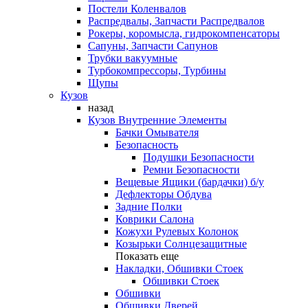
Постели Коленвалов
Распредвалы, Запчасти Распредвалов
Рокеры, коромысла, гидрокомпенсаторы
Сапуны, Запчасти Сапунов
Трубки вакуумные
Турбокомпрессоры, Турбины
Щупы
Кузов
назад
Кузов Внутренние Элементы
Бачки Омывателя
Безопасность
Подушки Безопасности
Ремни Безопасности
Вещевые Ящики (бардачки) б/у
Дефлекторы Обдува
Задние Полки
Коврики Салона
Кожухи Рулевых Колонок
Козырьки Солнцезащитные
Показать еще
Накладки, Обшивки Стоек
Обшивки Стоек
Обшивки
Обшивки Дверей