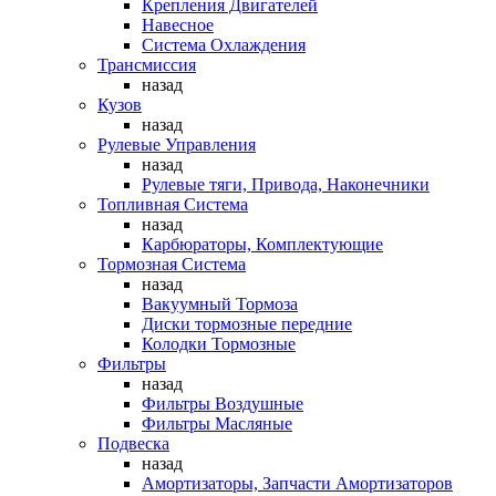
Крепления Двигателей
Навесное
Система Охлаждения
Трансмиссия
назад
Кузов
назад
Рулевые Управления
назад
Рулевые тяги, Привода, Наконечники
Топливная Система
назад
Карбюраторы, Комплектующие
Тормозная Система
назад
Вакуумный Тормоза
Диски тормозные передние
Колодки Тормозные
Фильтры
назад
Фильтры Воздушные
Фильтры Масляные
Подвеска
назад
Амортизаторы, Запчасти Амортизаторов