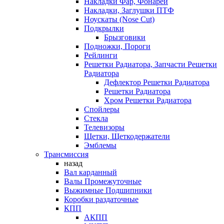
Накладки Фар, Фонарей
Накладки, Заглушки ПТФ
Ноускаты (Nose Cut)
Подкрылки
Брызговики
Подножки, Пороги
Рейлинги
Решетки Радиатора, Запчасти Решетки
Радиатора
Дефлектор Решетки Радиатора
Решетки Радиатора
Хром Решетки Радиатора
Спойлеры
Стекла
Телевизоры
Щетки, Щеткодержатели
Эмблемы
Трансмиссия
назад
Вал карданный
Валы Промежуточные
Выжимные Подшипники
Коробки раздаточные
КПП
АКПП