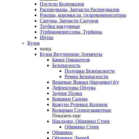
Постели Коленвалов
Распредвалы, Запчасти Распредвалов
Рокеры, коромысла, гидрокомпенсаторы
Сапуны, Запчасти Сапунов
Трубки вакуумные
Турбокомпрессоры, Турбины
Щупы
Кузов
назад
Кузов Внутренние Элементы
Бачки Омывателя
Безопасность
Подушки Безопасности
Ремни Безопасности
Вещевые Ящики (бардачки) б/у
Дефлекторы Обдува
Задние Полки
Коврики Салона
Кожухи Рулевых Колонок
Козырьки Солнцезащитные
Показать еще
Накладки, Обшивки Стоек
Обшивки Стоек
Обшивки
Обшивки Дверей