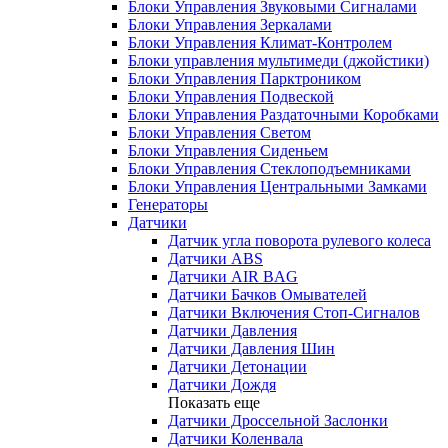
Блоки Управления Звуковыми Сигналами
Блоки Управления Зеркалами
Блоки Управления Климат-Контролем
Блоки управления мультимеди (джойстики)
Блоки Управления Парктроником
Блоки Управления Подвеской
Блоки Управления Раздаточными Коробками
Блоки Управления Светом
Блоки Управления Сиденьем
Блоки Управления Стеклоподъемниками
Блоки Управления Центральными Замками
Генераторы
Датчики
Датчик угла поворота рулевого колеса
Датчики ABS
Датчики AIR BAG
Датчики Бачков Омывателей
Датчики Включения Стоп-Сигналов
Датчики Давления
Датчики Давления Шин
Датчики Детонации
Датчики Дождя
Показать еще
Датчики Дроссельной Заслонки
Датчики Коленвала