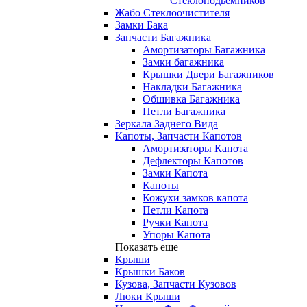
Стеклоподьемников
Жабо Стеклоочистителя
Замки Бака
Запчасти Багажника
Амортизаторы Багажника
Замки багажника
Крышки Двери Багажников
Накладки Багажника
Обшивка Багажника
Петли Багажника
Зеркала Заднего Вида
Капоты, Запчасти Капотов
Амортизаторы Капота
Дефлекторы Капотов
Замки Капота
Капоты
Кожухи замков капота
Петли Капота
Ручки Капота
Упоры Капота
Показать еще
Крыши
Крышки Баков
Кузова, Запчасти Кузовов
Люки Крыши