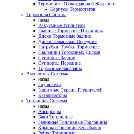
Термостаты Охлаждающей Жидкости
Корпусы Термостатов
Тормозная Система
назад
Вакуумные Усилители
Главные Тормозные Цилиндры
Диски Тормозные Задние
Диски Тормозные Передние
Патрубки, Трубки Тормозные
Пыльники Тормозных Дисков
Суппорты Задние
Суппорты Передние
Тормозные Барабаны
Выхлопная Система
назад
Глушители
Защитные Экраны Глушителей
Катализаторы
Топливная Система
назад
Абсорберы
Баки Топливные
Заливные Топливные Горловины
Крышки Горловин Бензобаков
Рейки Топливные