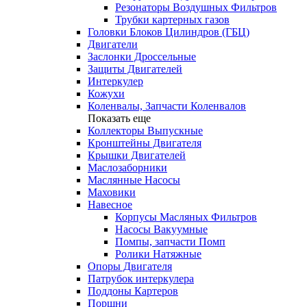
Резонаторы Воздушных Фильтров
Трубки картерных газов
Головки Блоков Цилиндров (ГБЦ)
Двигатели
Заслонки Дроссельные
Защиты Двигателей
Интеркулер
Кожухи
Коленвалы, Запчасти Коленвалов
Показать еще
Коллекторы Выпускные
Кронштейны Двигателя
Крышки Двигателей
Маслозаборники
Маслянные Насосы
Маховики
Навесное
Корпусы Масляных Фильтров
Насосы Вакуумные
Помпы, запчасти Помп
Ролики Натяжные
Опоры Двигателя
Патрубок интеркулера
Поддоны Картеров
Поршни