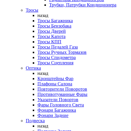
Трубки, Патрубки Кондиционера
Тросы
назад
Тросы Багажника
Тросы Бензобака
Тросы Дверей
Тросы Капота
Тросы КПП
Тросы Педалей Газа
Тросы Ручных Тормазов
Тросы Спидометра
Тросы Сцепления
Оптика
назад
Кронштейны Фар
Плафоны Салона
Повторители Поворотов
Противотуманные Фары
Указатели Повортов
Фары Головного Света
Фонари Багажника
Фонари Задние
Подвеска
назад