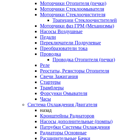
Моторчики Отопителя (печки)
Моторчики Стеклоомывателя
Моторчики Стеклоочистителя
Трапеции Стеклоочистителей
Моторчики фаз ГРМ (Механизмы)
Насосы Воздушные
Педали
Переключатели Подрулевые
Преобразователи тока
Проводка
Проводка Отопителя (печки)
Реле
Реостаты, Резисторы Отопителя
Свечи Зажигания
Стартеры
Трамблеры
Форсунки Омывателя
Часы
Система Охлаждения Двигателя
назад
Кронштейны Радиаторов
Насосы дополнительные (помпы)
Патрубки Системы Охлаждения
Радиаторы Основные
Расширительные Бачки