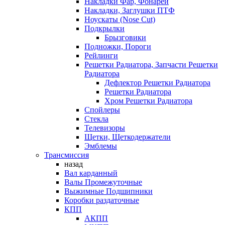
Накладки Фар, Фонарей
Накладки, Заглушки ПТФ
Ноускаты (Nose Cut)
Подкрылки
Брызговики
Подножки, Пороги
Рейлинги
Решетки Радиатора, Запчасти Решетки
Радиатора
Дефлектор Решетки Радиатора
Решетки Радиатора
Хром Решетки Радиатора
Спойлеры
Стекла
Телевизоры
Щетки, Щеткодержатели
Эмблемы
Трансмиссия
назад
Вал карданный
Валы Промежуточные
Выжимные Подшипники
Коробки раздаточные
КПП
АКПП