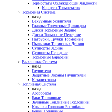
Термостаты Охлаждающей Жидкости
Корпусы Термостатов
Тормозная Система
назад
Вакуумные Усилители
Главные Тормозные Цилиндры
Диски Тормозные Задние
Диски Тормозные Передние
Патрубки, Трубки Тормозные
Пыльники Тормозных Дисков
Суппорты Задние
Суппорты Передние
Тормозные Барабаны
Выхлопная Система
назад
Глушители
Защитные Экраны Глушителей
Катализаторы
Топливная Система
назад
Абсорберы
Баки Топливные
Заливные Топливные Горловины
Крышки Горловин Бензобаков
Рейки Топливные