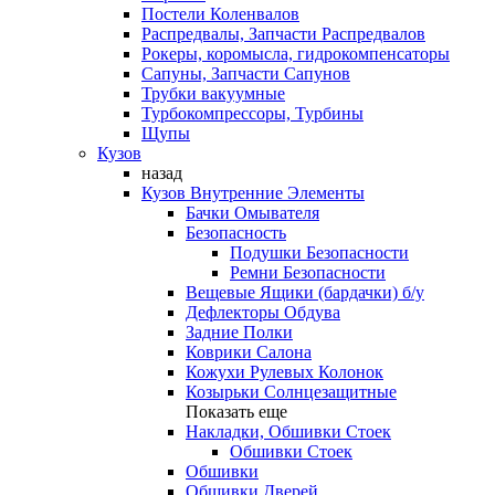
Постели Коленвалов
Распредвалы, Запчасти Распредвалов
Рокеры, коромысла, гидрокомпенсаторы
Сапуны, Запчасти Сапунов
Трубки вакуумные
Турбокомпрессоры, Турбины
Щупы
Кузов
назад
Кузов Внутренние Элементы
Бачки Омывателя
Безопасность
Подушки Безопасности
Ремни Безопасности
Вещевые Ящики (бардачки) б/у
Дефлекторы Обдува
Задние Полки
Коврики Салона
Кожухи Рулевых Колонок
Козырьки Солнцезащитные
Показать еще
Накладки, Обшивки Стоек
Обшивки Стоек
Обшивки
Обшивки Дверей