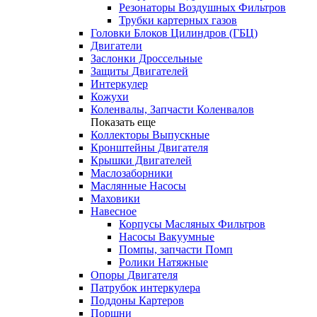
Резонаторы Воздушных Фильтров
Трубки картерных газов
Головки Блоков Цилиндров (ГБЦ)
Двигатели
Заслонки Дроссельные
Защиты Двигателей
Интеркулер
Кожухи
Коленвалы, Запчасти Коленвалов
Показать еще
Коллекторы Выпускные
Кронштейны Двигателя
Крышки Двигателей
Маслозаборники
Маслянные Насосы
Маховики
Навесное
Корпусы Масляных Фильтров
Насосы Вакуумные
Помпы, запчасти Помп
Ролики Натяжные
Опоры Двигателя
Патрубок интеркулера
Поддоны Картеров
Поршни