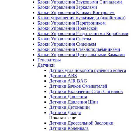
Блоки Управления Звуковыми Сигналами
Блоки Управления Зеркалами
Блоки Управления Климат-Контролем
Блоки управления мультимеди (джойстики)
Блоки Управления Парктроником
Блоки Управления Подвеской
Блоки Управления Раздаточными Коробками
Блоки Управления Светом
Блоки Управления Сиденьем
Блоки Управления Стеклоподъемниками
Блоки Управления Центральными Замками
Генераторы
Датчики
Датчик угла поворота рулевого колеса
Датчики ABS
Датчики AIR BAG
Датчики Бачков Омывателей
Датчики Включения Стоп-Сигналов
Датчики Давления
Датчики Давления Шин
Датчики Детонации
Датчики Дождя
Показать еще
Датчики Дроссельной Заслонки
Датчики Коленвала