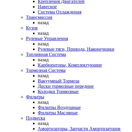
Крепления Двигателей
Навесное
Система Охлаждения
Трансмиссия
назад
Кузов
назад
Рулевые Управления
назад
Рулевые тяги, Привода, Наконечники
Топливная Система
назад
Карбюраторы, Комплектующие
Тормозная Система
назад
Вакуумный Тормоза
Диски тормозные передние
Колодки Тормозные
Фильтры
назад
Фильтры Воздушные
Фильтры Масляные
Подвеска
назад
Амортизаторы, Запчасти Амортизаторов