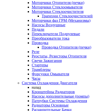
Моторчики Отопителя (печки)
Моторчики Стеклоомывателя
Моторчики Стеклоочистителя
Трапеции Стеклоочистителей
Моторчики фаз ГРМ (Механизмы)
Насосы Воздушные
Педали
Переключатели Подрулевые
Преобразователи тока
Проводка
Проводка Отопителя (печки)
Реле
Реостаты, Резисторы Отопителя
Свечи Зажигания
Стартеры
Трамблеры
Форсунки Омывателя
Часы
Система Охлаждения Двигателя
назад
Кронштейны Радиаторов
Насосы дополнительные (помпы)
Патрубки Системы Охлаждения
Радиаторы Основные
Расширительные Бачки