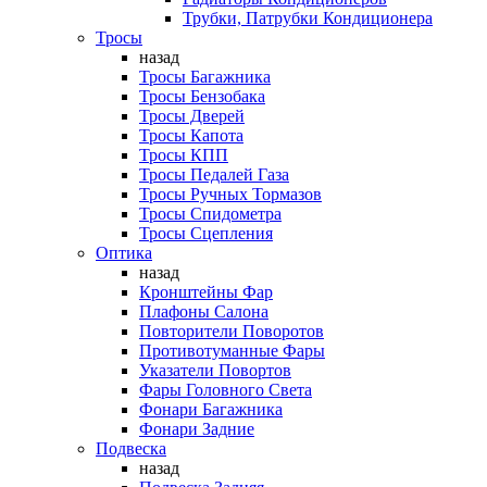
Трубки, Патрубки Кондиционера
Тросы
назад
Тросы Багажника
Тросы Бензобака
Тросы Дверей
Тросы Капота
Тросы КПП
Тросы Педалей Газа
Тросы Ручных Тормазов
Тросы Спидометра
Тросы Сцепления
Оптика
назад
Кронштейны Фар
Плафоны Салона
Повторители Поворотов
Противотуманные Фары
Указатели Повортов
Фары Головного Света
Фонари Багажника
Фонари Задние
Подвеска
назад