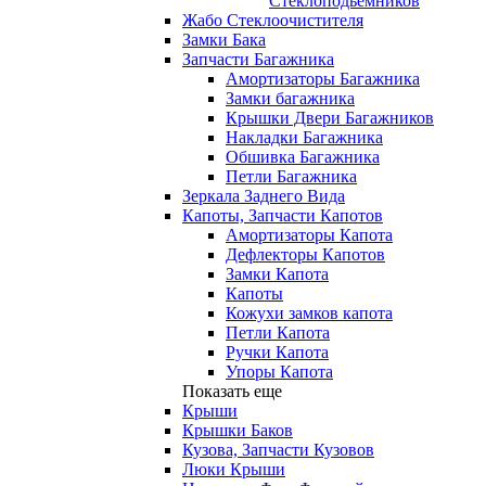
Стеклоподьемников
Жабо Стеклоочистителя
Замки Бака
Запчасти Багажника
Амортизаторы Багажника
Замки багажника
Крышки Двери Багажников
Накладки Багажника
Обшивка Багажника
Петли Багажника
Зеркала Заднего Вида
Капоты, Запчасти Капотов
Амортизаторы Капота
Дефлекторы Капотов
Замки Капота
Капоты
Кожухи замков капота
Петли Капота
Ручки Капота
Упоры Капота
Показать еще
Крыши
Крышки Баков
Кузова, Запчасти Кузовов
Люки Крыши