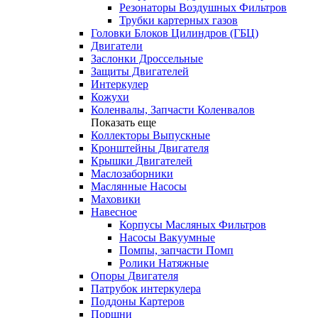
Резонаторы Воздушных Фильтров
Трубки картерных газов
Головки Блоков Цилиндров (ГБЦ)
Двигатели
Заслонки Дроссельные
Защиты Двигателей
Интеркулер
Кожухи
Коленвалы, Запчасти Коленвалов
Показать еще
Коллекторы Выпускные
Кронштейны Двигателя
Крышки Двигателей
Маслозаборники
Маслянные Насосы
Маховики
Навесное
Корпусы Масляных Фильтров
Насосы Вакуумные
Помпы, запчасти Помп
Ролики Натяжные
Опоры Двигателя
Патрубок интеркулера
Поддоны Картеров
Поршни