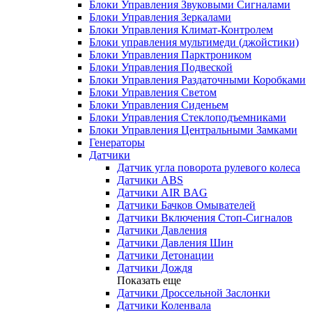
Блоки Управления Звуковыми Сигналами
Блоки Управления Зеркалами
Блоки Управления Климат-Контролем
Блоки управления мультимеди (джойстики)
Блоки Управления Парктроником
Блоки Управления Подвеской
Блоки Управления Раздаточными Коробками
Блоки Управления Светом
Блоки Управления Сиденьем
Блоки Управления Стеклоподъемниками
Блоки Управления Центральными Замками
Генераторы
Датчики
Датчик угла поворота рулевого колеса
Датчики ABS
Датчики AIR BAG
Датчики Бачков Омывателей
Датчики Включения Стоп-Сигналов
Датчики Давления
Датчики Давления Шин
Датчики Детонации
Датчики Дождя
Показать еще
Датчики Дроссельной Заслонки
Датчики Коленвала