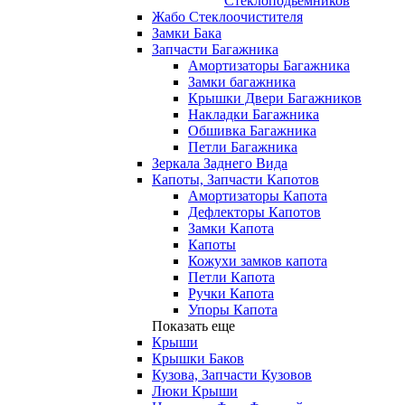
Стеклоподьемников
Жабо Стеклоочистителя
Замки Бака
Запчасти Багажника
Амортизаторы Багажника
Замки багажника
Крышки Двери Багажников
Накладки Багажника
Обшивка Багажника
Петли Багажника
Зеркала Заднего Вида
Капоты, Запчасти Капотов
Амортизаторы Капота
Дефлекторы Капотов
Замки Капота
Капоты
Кожухи замков капота
Петли Капота
Ручки Капота
Упоры Капота
Показать еще
Крыши
Крышки Баков
Кузова, Запчасти Кузовов
Люки Крыши