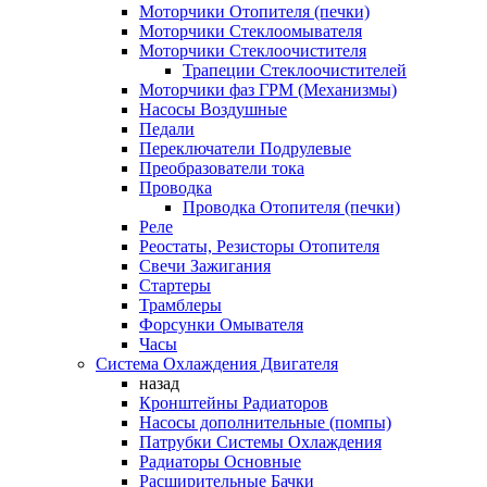
Моторчики Отопителя (печки)
Моторчики Стеклоомывателя
Моторчики Стеклоочистителя
Трапеции Стеклоочистителей
Моторчики фаз ГРМ (Механизмы)
Насосы Воздушные
Педали
Переключатели Подрулевые
Преобразователи тока
Проводка
Проводка Отопителя (печки)
Реле
Реостаты, Резисторы Отопителя
Свечи Зажигания
Стартеры
Трамблеры
Форсунки Омывателя
Часы
Система Охлаждения Двигателя
назад
Кронштейны Радиаторов
Насосы дополнительные (помпы)
Патрубки Системы Охлаждения
Радиаторы Основные
Расширительные Бачки