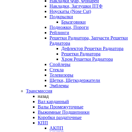
Накладки Фар, Фонарей
Накладки, Заглушки ПТФ
Ноускаты (Nose Cut)
Подкрылки
Брызговики
Подножки, Пороги
Рейлинги
Решетки Радиатора, Запчасти Решетки
Радиатора
Дефлектор Решетки Радиатора
Решетки Радиатора
Хром Решетки Радиатора
Спойлеры
Стекла
Телевизоры
Щетки, Щеткодержатели
Эмблемы
Трансмиссия
назад
Вал карданный
Валы Промежуточные
Выжимные Подшипники
Коробки раздаточные
КПП
АКПП