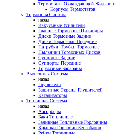
Термостаты Охлаждающей Жидкости
Корпусы Термостатов
Тормозная Система
назад
Вакуумные Усилители
Главные Тормозные Цилиндры
Диски Тормозные Задние
Диски Тормозные Передние
Патрубки, Трубки Тормозные
Пыльники Тормозных Дисков
Суппорты Задние
Суппорты Передние
Тормозные Барабаны
Выхлопная Система
назад
Глушители
Защитные Экраны Глушителей
Катализаторы
Топливная Система
назад
Абсорберы
Баки Топливные
Заливные Топливные Горловины
Крышки Горловин Бензобаков
Рейки Топливные