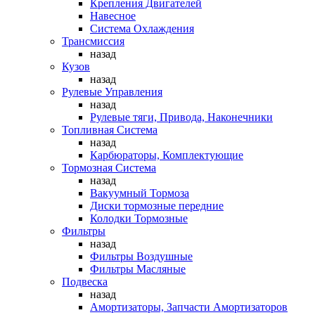
Крепления Двигателей
Навесное
Система Охлаждения
Трансмиссия
назад
Кузов
назад
Рулевые Управления
назад
Рулевые тяги, Привода, Наконечники
Топливная Система
назад
Карбюраторы, Комплектующие
Тормозная Система
назад
Вакуумный Тормоза
Диски тормозные передние
Колодки Тормозные
Фильтры
назад
Фильтры Воздушные
Фильтры Масляные
Подвеска
назад
Амортизаторы, Запчасти Амортизаторов