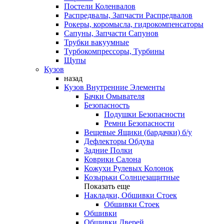
Постели Коленвалов
Распредвалы, Запчасти Распредвалов
Рокеры, коромысла, гидрокомпенсаторы
Сапуны, Запчасти Сапунов
Трубки вакуумные
Турбокомпрессоры, Турбины
Щупы
Кузов
назад
Кузов Внутренние Элементы
Бачки Омывателя
Безопасность
Подушки Безопасности
Ремни Безопасности
Вещевые Ящики (бардачки) б/у
Дефлекторы Обдува
Задние Полки
Коврики Салона
Кожухи Рулевых Колонок
Козырьки Солнцезащитные
Показать еще
Накладки, Обшивки Стоек
Обшивки Стоек
Обшивки
Обшивки Дверей