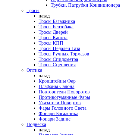
Трубки, Патрубки Кондиционера
Тросы
назад
Тросы Багажника
Тросы Бензобака
Тросы Дверей
Тросы Капота
Тросы КПП
Тросы Педалей Газа
Тросы Ручных Тормазов
Тросы Спидометра
Тросы Сцепления
Оптика
назад
Кронштейны Фар
Плафоны Салона
Повторители Поворотов
Противотуманные Фары
Указатели Повортов
Фары Головного Света
Фонари Багажника
Фонари Задние
Подвеска
назад