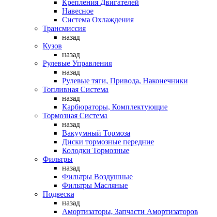
Крепления Двигателей
Навесное
Система Охлаждения
Трансмиссия
назад
Кузов
назад
Рулевые Управления
назад
Рулевые тяги, Привода, Наконечники
Топливная Система
назад
Карбюраторы, Комплектующие
Тормозная Система
назад
Вакуумный Тормоза
Диски тормозные передние
Колодки Тормозные
Фильтры
назад
Фильтры Воздушные
Фильтры Масляные
Подвеска
назад
Амортизаторы, Запчасти Амортизаторов