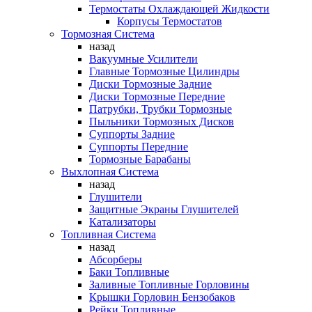
Термостаты Охлаждающей Жидкости
Корпусы Термостатов
Тормозная Система
назад
Вакуумные Усилители
Главные Тормозные Цилиндры
Диски Тормозные Задние
Диски Тормозные Передние
Патрубки, Трубки Тормозные
Пыльники Тормозных Дисков
Суппорты Задние
Суппорты Передние
Тормозные Барабаны
Выхлопная Система
назад
Глушители
Защитные Экраны Глушителей
Катализаторы
Топливная Система
назад
Абсорберы
Баки Топливные
Заливные Топливные Горловины
Крышки Горловин Бензобаков
Рейки Топливные