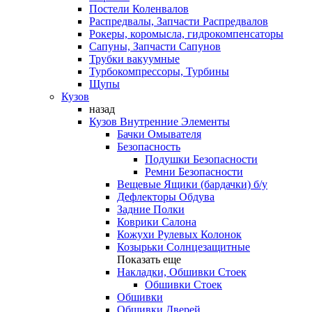
Постели Коленвалов
Распредвалы, Запчасти Распредвалов
Рокеры, коромысла, гидрокомпенсаторы
Сапуны, Запчасти Сапунов
Трубки вакуумные
Турбокомпрессоры, Турбины
Щупы
Кузов
назад
Кузов Внутренние Элементы
Бачки Омывателя
Безопасность
Подушки Безопасности
Ремни Безопасности
Вещевые Ящики (бардачки) б/у
Дефлекторы Обдува
Задние Полки
Коврики Салона
Кожухи Рулевых Колонок
Козырьки Солнцезащитные
Показать еще
Накладки, Обшивки Стоек
Обшивки Стоек
Обшивки
Обшивки Дверей