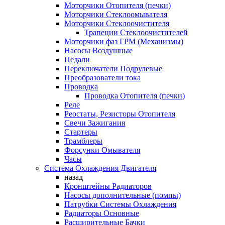
Моторчики Отопителя (печки)
Моторчики Стеклоомывателя
Моторчики Стеклоочистителя
Трапеции Стеклоочистителей
Моторчики фаз ГРМ (Механизмы)
Насосы Воздушные
Педали
Переключатели Подрулевые
Преобразователи тока
Проводка
Проводка Отопителя (печки)
Реле
Реостаты, Резисторы Отопителя
Свечи Зажигания
Стартеры
Трамблеры
Форсунки Омывателя
Часы
Система Охлаждения Двигателя
назад
Кронштейны Радиаторов
Насосы дополнительные (помпы)
Патрубки Системы Охлаждения
Радиаторы Основные
Расширительные Бачки