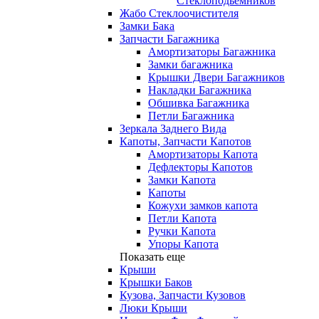
Стеклоподьемников
Жабо Стеклоочистителя
Замки Бака
Запчасти Багажника
Амортизаторы Багажника
Замки багажника
Крышки Двери Багажников
Накладки Багажника
Обшивка Багажника
Петли Багажника
Зеркала Заднего Вида
Капоты, Запчасти Капотов
Амортизаторы Капота
Дефлекторы Капотов
Замки Капота
Капоты
Кожухи замков капота
Петли Капота
Ручки Капота
Упоры Капота
Показать еще
Крыши
Крышки Баков
Кузова, Запчасти Кузовов
Люки Крыши