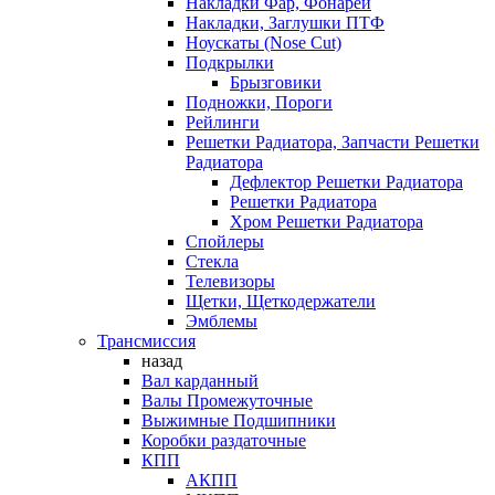
Накладки Фар, Фонарей
Накладки, Заглушки ПТФ
Ноускаты (Nose Cut)
Подкрылки
Брызговики
Подножки, Пороги
Рейлинги
Решетки Радиатора, Запчасти Решетки
Радиатора
Дефлектор Решетки Радиатора
Решетки Радиатора
Хром Решетки Радиатора
Спойлеры
Стекла
Телевизоры
Щетки, Щеткодержатели
Эмблемы
Трансмиссия
назад
Вал карданный
Валы Промежуточные
Выжимные Подшипники
Коробки раздаточные
КПП
АКПП