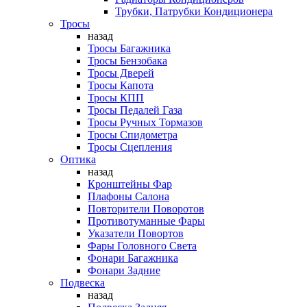
Трубки, Патрубки Кондиционера
Тросы
назад
Тросы Багажника
Тросы Бензобака
Тросы Дверей
Тросы Капота
Тросы КПП
Тросы Педалей Газа
Тросы Ручных Тормазов
Тросы Спидометра
Тросы Сцепления
Оптика
назад
Кронштейны Фар
Плафоны Салона
Повторители Поворотов
Противотуманные Фары
Указатели Повортов
Фары Головного Света
Фонари Багажника
Фонари Задние
Подвеска
назад