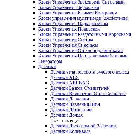
Блоки Управления Звуковыми Сигналами
Блоки Управления Зеркалами
Блоки Управления Климат-Контролем
Блоки управления мультимеди (джойстики)
Блоки Управления Парктроником
Блоки Управления Подвеской
Блоки Управления Раздаточными Коробками
Блоки Управления Светом
Блоки Управления Сиденьем
Блоки Управления Стеклоподъемниками
Блоки Управления Центральными Замками
Генераторы
Датчики
Датчик угла поворота рулевого колеса
Датчики ABS
Датчики AIR BAG
Датчики Бачков Омывателей
Датчики Включения Стоп-Сигналов
Датчики Давления
Датчики Давления Шин
Датчики Детонации
Датчики Дождя
Показать еще
Датчики Дроссельной Заслонки
Датчики Коленвала