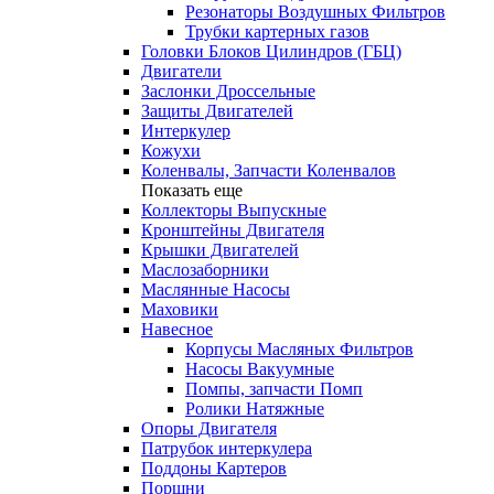
Резонаторы Воздушных Фильтров
Трубки картерных газов
Головки Блоков Цилиндров (ГБЦ)
Двигатели
Заслонки Дроссельные
Защиты Двигателей
Интеркулер
Кожухи
Коленвалы, Запчасти Коленвалов
Показать еще
Коллекторы Выпускные
Кронштейны Двигателя
Крышки Двигателей
Маслозаборники
Маслянные Насосы
Маховики
Навесное
Корпусы Масляных Фильтров
Насосы Вакуумные
Помпы, запчасти Помп
Ролики Натяжные
Опоры Двигателя
Патрубок интеркулера
Поддоны Картеров
Поршни