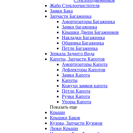
Стеклоподьемников
Жабо Стеклоочистителя
Замки Бака
Запчасти Багажника
Амортизаторы Багажника
Замки багажника
Крышки Двери Багажников
Накладки Багажника
Обшивка Багажника
Петли Багажника
Зеркала Заднего Вида
Капоты, Запчасти Капотов
Амортизаторы Капота
Дефлекторы Капотов
Замки Капота
Капоты
Кожухи замков капота
Петли Капота
Ручки Капота
Упоры Капота
Показать еще
Крыши
Крышки Баков
Кузова, Запчасти Кузовов
Люки Крыши