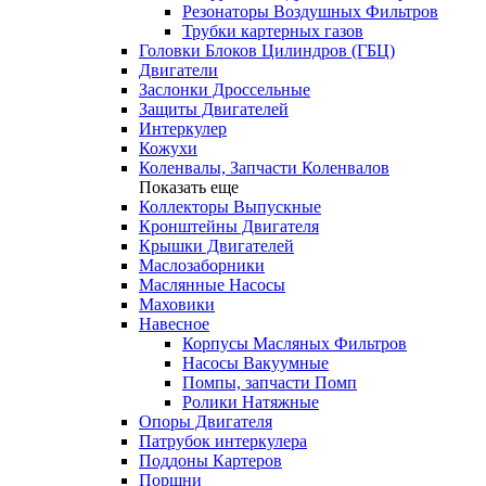
Резонаторы Воздушных Фильтров
Трубки картерных газов
Головки Блоков Цилиндров (ГБЦ)
Двигатели
Заслонки Дроссельные
Защиты Двигателей
Интеркулер
Кожухи
Коленвалы, Запчасти Коленвалов
Показать еще
Коллекторы Выпускные
Кронштейны Двигателя
Крышки Двигателей
Маслозаборники
Маслянные Насосы
Маховики
Навесное
Корпусы Масляных Фильтров
Насосы Вакуумные
Помпы, запчасти Помп
Ролики Натяжные
Опоры Двигателя
Патрубок интеркулера
Поддоны Картеров
Поршни