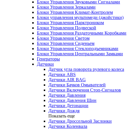
Блоки Управления Звуковыми Сигналами
Блоки Управления Зеркалами
Блоки Управления Климат-Контролем
Блоки управления мультимеди (джойстики)
Блоки Управления Парктроником
Блоки Управления Подвеской
Блоки Управления Раздаточными Коробками
Блоки Управления Светом
Блоки Управления Сиденьем
Блоки Управления Стеклоподъемниками
Блоки Управления Центральными Замками
Генераторы
Датчики
Датчик угла поворота рулевого колеса
Датчики ABS
Датчики AIR BAG
Датчики Бачков Омывателей
Датчики Включения Стоп-Сигналов
Датчики Давления
Датчики Давления Шин
Датчики Детонации
Датчики Дождя
Показать еще
Датчики Дроссельной Заслонки
Датчики Коленвала