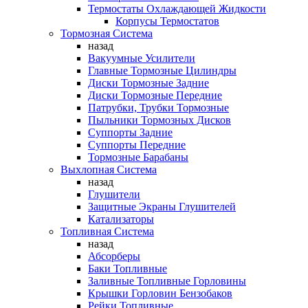
Термостаты Охлаждающей Жидкости
Корпусы Термостатов
Тормозная Система
назад
Вакуумные Усилители
Главные Тормозные Цилиндры
Диски Тормозные Задние
Диски Тормозные Передние
Патрубки, Трубки Тормозные
Пыльники Тормозных Дисков
Суппорты Задние
Суппорты Передние
Тормозные Барабаны
Выхлопная Система
назад
Глушители
Защитные Экраны Глушителей
Катализаторы
Топливная Система
назад
Абсорберы
Баки Топливные
Заливные Топливные Горловины
Крышки Горловин Бензобаков
Рейки Топливные