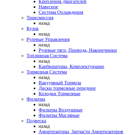
Крепления Двигателей
Навесное
Система Охлаждения
Трансмиссия
назад
Кузов
назад
Рулевые Управления
назад
Рулевые тяги, Привода, Наконечники
Топливная Система
назад
Карбюраторы, Комплектующие
Тормозная Система
назад
Вакуумный Тормоза
Диски тормозные передние
Колодки Тормозные
Фильтры
назад
Фильтры Воздушные
Фильтры Масляные
Подвеска
назад
Амортизаторы, Запчасти Амортизаторов