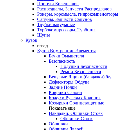
Постели Коленвалов
Распредвалы, Запчасти Распредвалов
Рокеры, коромысла, гидрокомпенсаторы
Сапуны, Запчасти Сапунов
Трубки вакуумные
Турбокомпрессоры, Турбины
Щупы
Кузов
назад
Кузов Внутренние Элементы
Бачки Омывателя
Безопасность
Подушки Безопасности
Ремни Безопасности
Вещевые Ящики (бардачки) б/у
Дефлекторы Обдува
Задние Полки
Коврики Салона
Кожухи Рулевых Колонок
Козырьки Солнцезащитные
Показать еще
Накладки, Обшивки Стоек
Обшивки Стоек
Обшивки
Обшивки Дверей