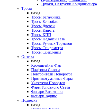
Трубки, Патрубки Кондиционера
Тросы
назад
Тросы Багажника
Тросы Бензобака
Тросы Дверей
Тросы Капота
Тросы КПП
Тросы Педалей Газа
Тросы Ручных Тормазов
Тросы Спидометра
Тросы Сцепления
Оптика
назад
Кронштейны Фар
Плафоны Салона
Повторители Поворотов
Противотуманные Фары
Указатели Повортов
Фары Головного Света
Фонари Багажника
Фонари Задние
Подвеска
назад