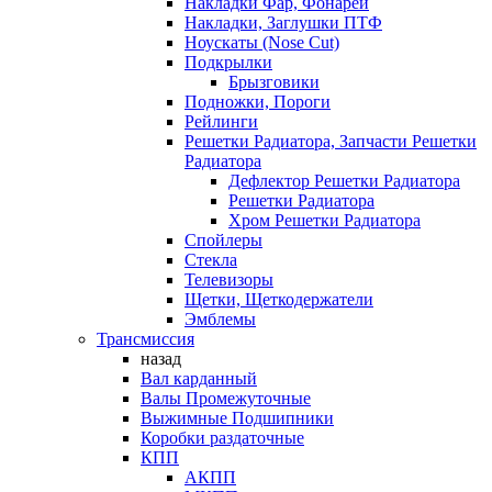
Накладки Фар, Фонарей
Накладки, Заглушки ПТФ
Ноускаты (Nose Cut)
Подкрылки
Брызговики
Подножки, Пороги
Рейлинги
Решетки Радиатора, Запчасти Решетки
Радиатора
Дефлектор Решетки Радиатора
Решетки Радиатора
Хром Решетки Радиатора
Спойлеры
Стекла
Телевизоры
Щетки, Щеткодержатели
Эмблемы
Трансмиссия
назад
Вал карданный
Валы Промежуточные
Выжимные Подшипники
Коробки раздаточные
КПП
АКПП