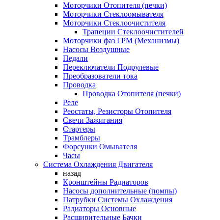
Моторчики Отопителя (печки)
Моторчики Стеклоомывателя
Моторчики Стеклоочистителя
Трапеции Стеклоочистителей
Моторчики фаз ГРМ (Механизмы)
Насосы Воздушные
Педали
Переключатели Подрулевые
Преобразователи тока
Проводка
Проводка Отопителя (печки)
Реле
Реостаты, Резисторы Отопителя
Свечи Зажигания
Стартеры
Трамблеры
Форсунки Омывателя
Часы
Система Охлаждения Двигателя
назад
Кронштейны Радиаторов
Насосы дополнительные (помпы)
Патрубки Системы Охлаждения
Радиаторы Основные
Расширительные Бачки