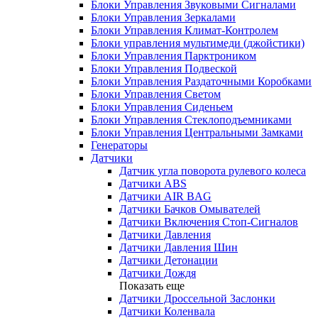
Блоки Управления Звуковыми Сигналами
Блоки Управления Зеркалами
Блоки Управления Климат-Контролем
Блоки управления мультимеди (джойстики)
Блоки Управления Парктроником
Блоки Управления Подвеской
Блоки Управления Раздаточными Коробками
Блоки Управления Светом
Блоки Управления Сиденьем
Блоки Управления Стеклоподъемниками
Блоки Управления Центральными Замками
Генераторы
Датчики
Датчик угла поворота рулевого колеса
Датчики ABS
Датчики AIR BAG
Датчики Бачков Омывателей
Датчики Включения Стоп-Сигналов
Датчики Давления
Датчики Давления Шин
Датчики Детонации
Датчики Дождя
Показать еще
Датчики Дроссельной Заслонки
Датчики Коленвала