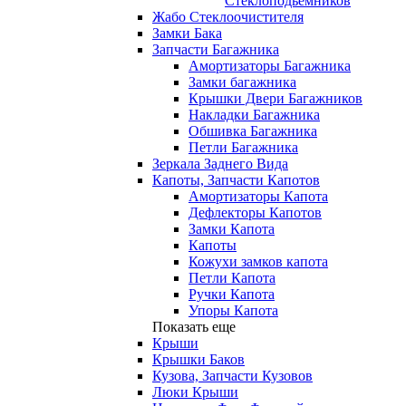
Стеклоподьемников
Жабо Стеклоочистителя
Замки Бака
Запчасти Багажника
Амортизаторы Багажника
Замки багажника
Крышки Двери Багажников
Накладки Багажника
Обшивка Багажника
Петли Багажника
Зеркала Заднего Вида
Капоты, Запчасти Капотов
Амортизаторы Капота
Дефлекторы Капотов
Замки Капота
Капоты
Кожухи замков капота
Петли Капота
Ручки Капота
Упоры Капота
Показать еще
Крыши
Крышки Баков
Кузова, Запчасти Кузовов
Люки Крыши