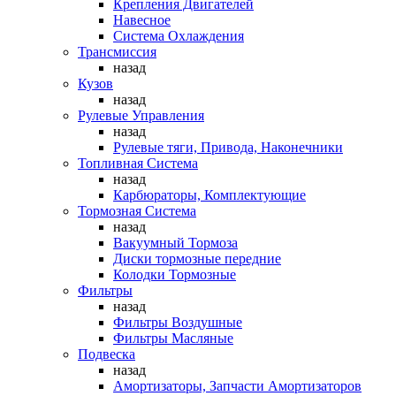
Крепления Двигателей
Навесное
Система Охлаждения
Трансмиссия
назад
Кузов
назад
Рулевые Управления
назад
Рулевые тяги, Привода, Наконечники
Топливная Система
назад
Карбюраторы, Комплектующие
Тормозная Система
назад
Вакуумный Тормоза
Диски тормозные передние
Колодки Тормозные
Фильтры
назад
Фильтры Воздушные
Фильтры Масляные
Подвеска
назад
Амортизаторы, Запчасти Амортизаторов