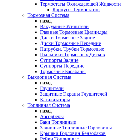
Термостаты Охлаждающей Жидкости
Корпусы Термостатов
Тормозная Система
назад
Вакуумные Усилители
Главные Тормозные Цилиндры
Диски Тормозные Задние
Диски Тормозные Передние
Патрубки, Трубки Тормозные
Пыльники Тормозных Дисков
Суппорты Задние
Суппорты Передние
Тормозные Барабаны
Выхлопная Система
назад
Глушители
Защитные Экраны Глушителей
Катализаторы
Топливная Система
назад
Абсорберы
Баки Топливные
Заливные Топливные Горловины
Крышки Горловин Бензобаков
Рейки Топливные