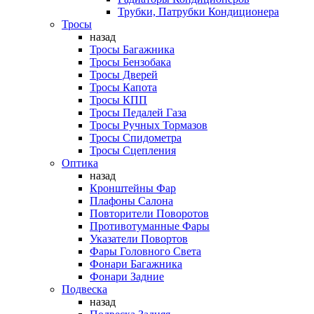
Трубки, Патрубки Кондиционера
Тросы
назад
Тросы Багажника
Тросы Бензобака
Тросы Дверей
Тросы Капота
Тросы КПП
Тросы Педалей Газа
Тросы Ручных Тормазов
Тросы Спидометра
Тросы Сцепления
Оптика
назад
Кронштейны Фар
Плафоны Салона
Повторители Поворотов
Противотуманные Фары
Указатели Повортов
Фары Головного Света
Фонари Багажника
Фонари Задние
Подвеска
назад