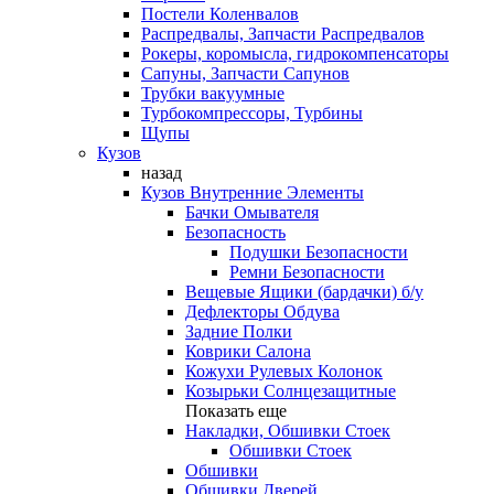
Постели Коленвалов
Распредвалы, Запчасти Распредвалов
Рокеры, коромысла, гидрокомпенсаторы
Сапуны, Запчасти Сапунов
Трубки вакуумные
Турбокомпрессоры, Турбины
Щупы
Кузов
назад
Кузов Внутренние Элементы
Бачки Омывателя
Безопасность
Подушки Безопасности
Ремни Безопасности
Вещевые Ящики (бардачки) б/у
Дефлекторы Обдува
Задние Полки
Коврики Салона
Кожухи Рулевых Колонок
Козырьки Солнцезащитные
Показать еще
Накладки, Обшивки Стоек
Обшивки Стоек
Обшивки
Обшивки Дверей