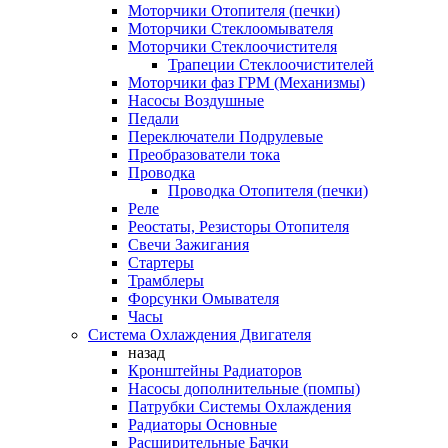
Моторчики Отопителя (печки)
Моторчики Стеклоомывателя
Моторчики Стеклоочистителя
Трапеции Стеклоочистителей
Моторчики фаз ГРМ (Механизмы)
Насосы Воздушные
Педали
Переключатели Подрулевые
Преобразователи тока
Проводка
Проводка Отопителя (печки)
Реле
Реостаты, Резисторы Отопителя
Свечи Зажигания
Стартеры
Трамблеры
Форсунки Омывателя
Часы
Система Охлаждения Двигателя
назад
Кронштейны Радиаторов
Насосы дополнительные (помпы)
Патрубки Системы Охлаждения
Радиаторы Основные
Расширительные Бачки