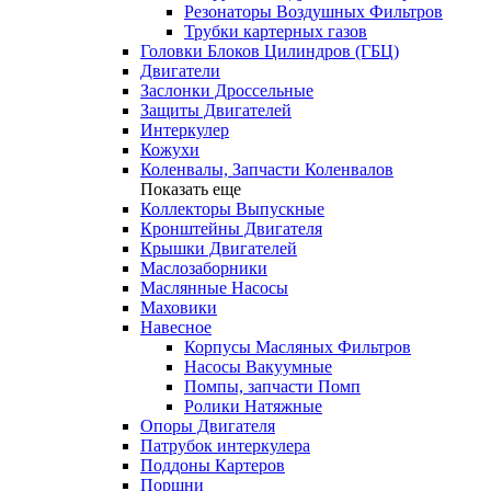
Резонаторы Воздушных Фильтров
Трубки картерных газов
Головки Блоков Цилиндров (ГБЦ)
Двигатели
Заслонки Дроссельные
Защиты Двигателей
Интеркулер
Кожухи
Коленвалы, Запчасти Коленвалов
Показать еще
Коллекторы Выпускные
Кронштейны Двигателя
Крышки Двигателей
Маслозаборники
Маслянные Насосы
Маховики
Навесное
Корпусы Масляных Фильтров
Насосы Вакуумные
Помпы, запчасти Помп
Ролики Натяжные
Опоры Двигателя
Патрубок интеркулера
Поддоны Картеров
Поршни