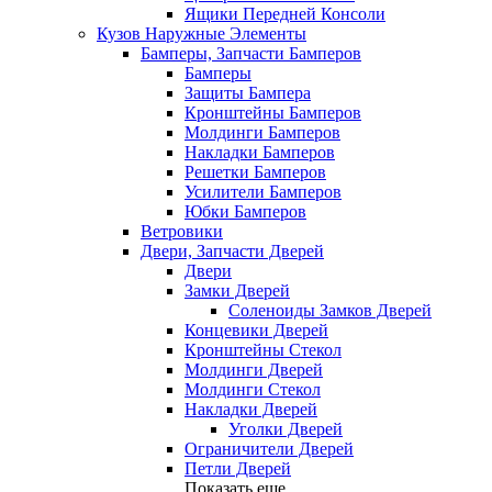
Ящики Передней Консоли
Кузов Наружные Элементы
Бамперы, Запчасти Бамперов
Бамперы
Защиты Бампера
Кронштейны Бамперов
Молдинги Бамперов
Накладки Бамперов
Решетки Бамперов
Усилители Бамперов
Юбки Бамперов
Ветровики
Двери, Запчасти Дверей
Двери
Замки Дверей
Соленоиды Замков Дверей
Концевики Дверей
Кронштейны Стекол
Молдинги Дверей
Молдинги Стекол
Накладки Дверей
Уголки Дверей
Ограничители Дверей
Петли Дверей
Показать еще