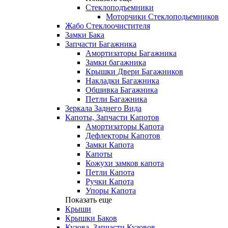
Стеклоподъемники
Моторчики Стеклоподьемников
Жабо Стеклоочистителя
Замки Бака
Запчасти Багажника
Амортизаторы Багажника
Замки багажника
Крышки Двери Багажников
Накладки Багажника
Обшивка Багажника
Петли Багажника
Зеркала Заднего Вида
Капоты, Запчасти Капотов
Амортизаторы Капота
Дефлекторы Капотов
Замки Капота
Капоты
Кожухи замков капота
Петли Капота
Ручки Капота
Упоры Капота
Показать еще
Крыши
Крышки Баков
Кузова, Запчасти Кузовов