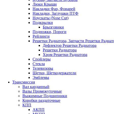
Люки Крыши
Накладки Фар, Фонарей
Накладки, Заглушки ПТФ
Ноускаты (Nose Cut)
Подкрылки
Брызговики
Подножки, Пороги
Рейлинги
Решетки Радиатора, Запчасти Решетки Радиат
Дефлектор Решетки Радиатора
Решетки Радиатора
Хром Решетки Радиатора
Спойлеры
Стекла
Телевизоры
Щетки, Щеткодержатели
Эмблемы
Трансмиссия
Вал карданный
Валы Промежуточные
Выжимные Подшипники
Коробки раздаточные
КПП
АКПП