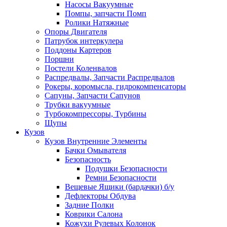
Насосы Вакуумные
Помпы, запчасти Помп
Ролики Натяжные
Опоры Двигателя
Патрубок интеркулера
Поддоны Картеров
Поршни
Постели Коленвалов
Распредвалы, Запчасти Распредвалов
Рокеры, коромысла, гидрокомпенсаторы
Сапуны, Запчасти Сапунов
Трубки вакуумные
Турбокомпрессоры, Турбины
Щупы
Кузов
Кузов Внутренние Элементы
Бачки Омывателя
Безопасность
Подушки Безопасности
Ремни Безопасности
Вещевые Ящики (бардачки) б/у
Дефлекторы Обдува
Задние Полки
Коврики Салона
Кожухи Рулевых Колонок