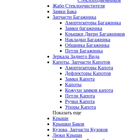
Стеклоподьемников
Жабо Стеклоочистителя
Замки Бака
Запчасти Багажника
Амортизаторы Багажника
Замки багажника
Крышки Двери Багажников
Накладки Багажника
Обшивка Багажника
Петли Багажника
Зеркала Заднего Вида
Капоты, Запчасти Капотов
Амортизаторы Капота
Дефлекторы Капотов
Замки Капота
Капоты
Кожухи замков капота
Петли Капота
Ручки Капота
Упоры Капота
Показать еще
Крыши
Крышки Баков
Кузова, Запчасти Кузовов
Люки Крыши