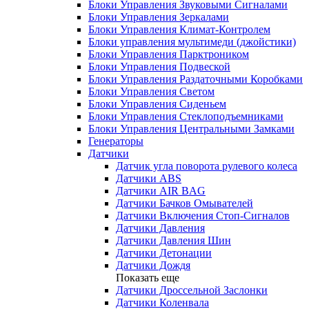
Блоки Управления Звуковыми Сигналами
Блоки Управления Зеркалами
Блоки Управления Климат-Контролем
Блоки управления мультимеди (джойстики)
Блоки Управления Парктроником
Блоки Управления Подвеской
Блоки Управления Раздаточными Коробками
Блоки Управления Светом
Блоки Управления Сиденьем
Блоки Управления Стеклоподъемниками
Блоки Управления Центральными Замками
Генераторы
Датчики
Датчик угла поворота рулевого колеса
Датчики ABS
Датчики AIR BAG
Датчики Бачков Омывателей
Датчики Включения Стоп-Сигналов
Датчики Давления
Датчики Давления Шин
Датчики Детонации
Датчики Дождя
Показать еще
Датчики Дроссельной Заслонки
Датчики Коленвала