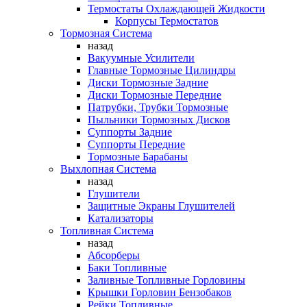
Термостаты Охлаждающей Жидкости
Корпусы Термостатов
Тормозная Система
назад
Вакуумные Усилители
Главные Тормозные Цилиндры
Диски Тормозные Задние
Диски Тормозные Передние
Патрубки, Трубки Тормозные
Пыльники Тормозных Дисков
Суппорты Задние
Суппорты Передние
Тормозные Барабаны
Выхлопная Система
назад
Глушители
Защитные Экраны Глушителей
Катализаторы
Топливная Система
назад
Абсорберы
Баки Топливные
Заливные Топливные Горловины
Крышки Горловин Бензобаков
Рейки Топливные