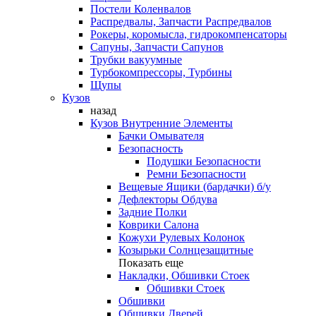
Постели Коленвалов
Распредвалы, Запчасти Распредвалов
Рокеры, коромысла, гидрокомпенсаторы
Сапуны, Запчасти Сапунов
Трубки вакуумные
Турбокомпрессоры, Турбины
Щупы
Кузов
назад
Кузов Внутренние Элементы
Бачки Омывателя
Безопасность
Подушки Безопасности
Ремни Безопасности
Вещевые Ящики (бардачки) б/у
Дефлекторы Обдува
Задние Полки
Коврики Салона
Кожухи Рулевых Колонок
Козырьки Солнцезащитные
Показать еще
Накладки, Обшивки Стоек
Обшивки Стоек
Обшивки
Обшивки Дверей