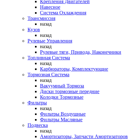
Крепления Двигателей
Навесное
Система Охлаждения
Трансмиссия
назад
Кузов
назад
Рулевые Управления
назад
Рулевые тяги, Привода, Наконечники
Топливная Система
назад
Карбюраторы, Комплектующие
Тормозная Система
назад
Вакуумный Тормоза
Диски тормозные передние
Колодки Тормозные
Фильтры
назад
Фильтры Воздушные
Фильтры Масляные
Подвеска
назад
Амортизаторы, Запчасти Амортизаторов