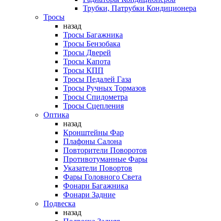
Трубки, Патрубки Кондиционера
Тросы
назад
Тросы Багажника
Тросы Бензобака
Тросы Дверей
Тросы Капота
Тросы КПП
Тросы Педалей Газа
Тросы Ручных Тормазов
Тросы Спидометра
Тросы Сцепления
Оптика
назад
Кронштейны Фар
Плафоны Салона
Повторители Поворотов
Противотуманные Фары
Указатели Повортов
Фары Головного Света
Фонари Багажника
Фонари Задние
Подвеска
назад