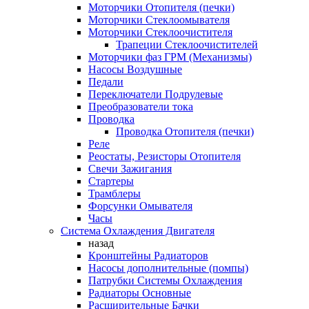
Моторчики Отопителя (печки)
Моторчики Стеклоомывателя
Моторчики Стеклоочистителя
Трапеции Стеклоочистителей
Моторчики фаз ГРМ (Механизмы)
Насосы Воздушные
Педали
Переключатели Подрулевые
Преобразователи тока
Проводка
Проводка Отопителя (печки)
Реле
Реостаты, Резисторы Отопителя
Свечи Зажигания
Стартеры
Трамблеры
Форсунки Омывателя
Часы
Система Охлаждения Двигателя
назад
Кронштейны Радиаторов
Насосы дополнительные (помпы)
Патрубки Системы Охлаждения
Радиаторы Основные
Расширительные Бачки