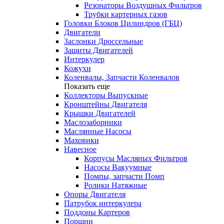
Резонаторы Воздушных Фильтров
Трубки картерных газов
Головки Блоков Цилиндров (ГБЦ)
Двигатели
Заслонки Дроссельные
Защиты Двигателей
Интеркулер
Кожухи
Коленвалы, Запчасти Коленвалов
Показать еще
Коллекторы Выпускные
Кронштейны Двигателя
Крышки Двигателей
Маслозаборники
Маслянные Насосы
Маховики
Навесное
Корпусы Масляных Фильтров
Насосы Вакуумные
Помпы, запчасти Помп
Ролики Натяжные
Опоры Двигателя
Патрубок интеркулера
Поддоны Картеров
Поршни