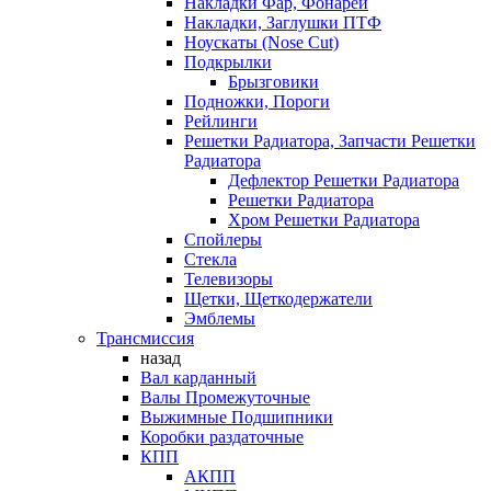
Накладки Фар, Фонарей
Накладки, Заглушки ПТФ
Ноускаты (Nose Cut)
Подкрылки
Брызговики
Подножки, Пороги
Рейлинги
Решетки Радиатора, Запчасти Решетки
Радиатора
Дефлектор Решетки Радиатора
Решетки Радиатора
Хром Решетки Радиатора
Спойлеры
Стекла
Телевизоры
Щетки, Щеткодержатели
Эмблемы
Трансмиссия
назад
Вал карданный
Валы Промежуточные
Выжимные Подшипники
Коробки раздаточные
КПП
АКПП