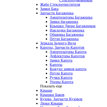
Стеклоподьемников
Жабо Стеклоочистителя
Замки Бака
Запчасти Багажника
Амортизаторы Багажника
Замки багажника
Крышки Двери Багажников
Накладки Багажника
Обшивка Багажника
Петли Багажника
Зеркала Заднего Вида
Капоты, Запчасти Капотов
Амортизаторы Капота
Дефлекторы Капотов
Замки Капота
Капоты
Кожухи замков капота
Петли Капота
Ручки Капота
Упоры Капота
Показать еще
Крыши
Крышки Баков
Кузова, Запчасти Кузовов
Люки Крыши