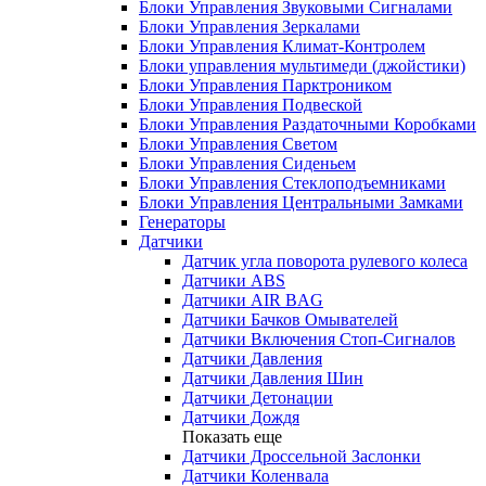
Блоки Управления Звуковыми Сигналами
Блоки Управления Зеркалами
Блоки Управления Климат-Контролем
Блоки управления мультимеди (джойстики)
Блоки Управления Парктроником
Блоки Управления Подвеской
Блоки Управления Раздаточными Коробками
Блоки Управления Светом
Блоки Управления Сиденьем
Блоки Управления Стеклоподъемниками
Блоки Управления Центральными Замками
Генераторы
Датчики
Датчик угла поворота рулевого колеса
Датчики ABS
Датчики AIR BAG
Датчики Бачков Омывателей
Датчики Включения Стоп-Сигналов
Датчики Давления
Датчики Давления Шин
Датчики Детонации
Датчики Дождя
Показать еще
Датчики Дроссельной Заслонки
Датчики Коленвала