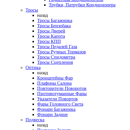
Трубки, Патрубки Кондиционера
Тросы
назад
Тросы Багажника
Тросы Бензобака
Тросы Дверей
Тросы Капота
Тросы КПП
Тросы Педалей Газа
Тросы Ручных Тормазов
Тросы Спидометра
Тросы Сцепления
Оптика
назад
Кронштейны Фар
Плафоны Салона
Повторители Поворотов
Противотуманные Фары
Указатели Повортов
Фары Головного Света
Фонари Багажника
Фонари Задние
Подвеска
назад