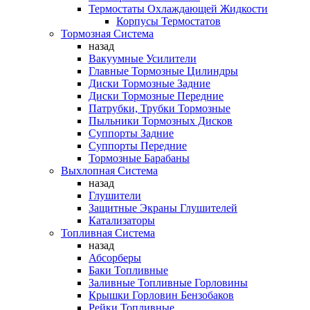
Термостаты Охлаждающей Жидкости
Корпусы Термостатов
Тормозная Система
назад
Вакуумные Усилители
Главные Тормозные Цилиндры
Диски Тормозные Задние
Диски Тормозные Передние
Патрубки, Трубки Тормозные
Пыльники Тормозных Дисков
Суппорты Задние
Суппорты Передние
Тормозные Барабаны
Выхлопная Система
назад
Глушители
Защитные Экраны Глушителей
Катализаторы
Топливная Система
назад
Абсорберы
Баки Топливные
Заливные Топливные Горловины
Крышки Горловин Бензобаков
Рейки Топливные