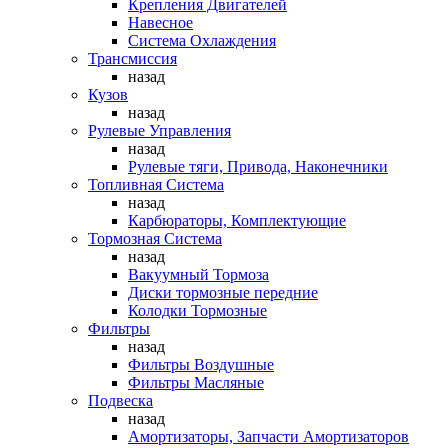
Крепления Двигателей
Навесное
Система Охлаждения
Трансмиссия
назад
Кузов
назад
Рулевые Управления
назад
Рулевые тяги, Привода, Наконечники
Топливная Система
назад
Карбюраторы, Комплектующие
Тормозная Система
назад
Вакуумный Тормоза
Диски тормозные передние
Колодки Тормозные
Фильтры
назад
Фильтры Воздушные
Фильтры Масляные
Подвеска
назад
Амортизаторы, Запчасти Амортизаторов