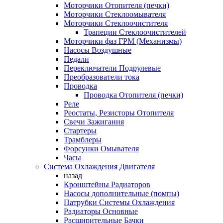
Моторчики Отопителя (печки)
Моторчики Стеклоомывателя
Моторчики Стеклоочистителя
Трапеции Стеклоочистителей
Моторчики фаз ГРМ (Механизмы)
Насосы Воздушные
Педали
Переключатели Подрулевые
Преобразователи тока
Проводка
Проводка Отопителя (печки)
Реле
Реостаты, Резисторы Отопителя
Свечи Зажигания
Стартеры
Трамблеры
Форсунки Омывателя
Часы
Система Охлаждения Двигателя
назад
Кронштейны Радиаторов
Насосы дополнительные (помпы)
Патрубки Системы Охлаждения
Радиаторы Основные
Расширительные Бачки