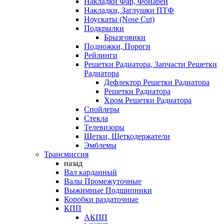
Накладки Фар, Фонарей
Накладки, Заглушки ПТФ
Ноускаты (Nose Cut)
Подкрылки
Брызговики
Подножки, Пороги
Рейлинги
Решетки Радиатора, Запчасти Решетки
Радиатора
Дефлектор Решетки Радиатора
Решетки Радиатора
Хром Решетки Радиатора
Спойлеры
Стекла
Телевизоры
Щетки, Щеткодержатели
Эмблемы
Трансмиссия
назад
Вал карданный
Валы Промежуточные
Выжимные Подшипники
Коробки раздаточные
КПП
АКПП