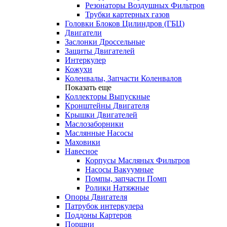
Резонаторы Воздушных Фильтров
Трубки картерных газов
Головки Блоков Цилиндров (ГБЦ)
Двигатели
Заслонки Дроссельные
Защиты Двигателей
Интеркулер
Кожухи
Коленвалы, Запчасти Коленвалов
Показать еще
Коллекторы Выпускные
Кронштейны Двигателя
Крышки Двигателей
Маслозаборники
Маслянные Насосы
Маховики
Навесное
Корпусы Масляных Фильтров
Насосы Вакуумные
Помпы, запчасти Помп
Ролики Натяжные
Опоры Двигателя
Патрубок интеркулера
Поддоны Картеров
Поршни