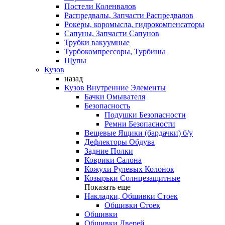
Постели Коленвалов
Распредвалы, Запчасти Распредвалов
Рокеры, коромысла, гидрокомпенсаторы
Сапуны, Запчасти Сапунов
Трубки вакуумные
Турбокомпрессоры, Турбины
Щупы
Кузов
назад
Кузов Внутренние Элементы
Бачки Омывателя
Безопасность
Подушки Безопасности
Ремни Безопасности
Вещевые Ящики (бардачки) б/у
Дефлекторы Обдува
Задние Полки
Коврики Салона
Кожухи Рулевых Колонок
Козырьки Солнцезащитные
Показать еще
Накладки, Обшивки Стоек
Обшивки Стоек
Обшивки
Обшивки Дверей