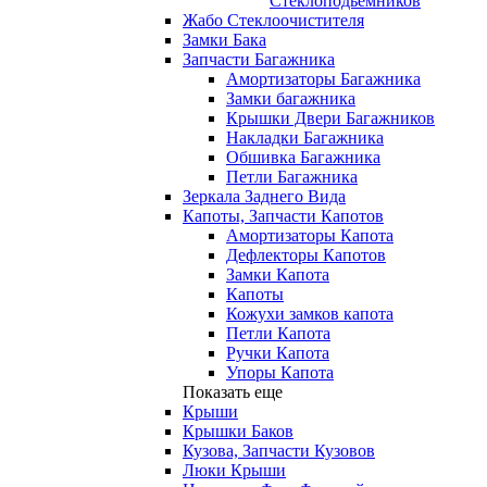
Стеклоподьемников
Жабо Стеклоочистителя
Замки Бака
Запчасти Багажника
Амортизаторы Багажника
Замки багажника
Крышки Двери Багажников
Накладки Багажника
Обшивка Багажника
Петли Багажника
Зеркала Заднего Вида
Капоты, Запчасти Капотов
Амортизаторы Капота
Дефлекторы Капотов
Замки Капота
Капоты
Кожухи замков капота
Петли Капота
Ручки Капота
Упоры Капота
Показать еще
Крыши
Крышки Баков
Кузова, Запчасти Кузовов
Люки Крыши