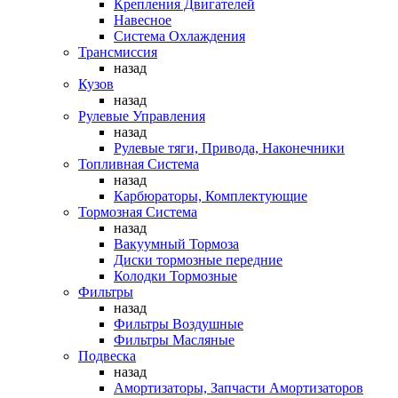
Крепления Двигателей
Навесное
Система Охлаждения
Трансмиссия
назад
Кузов
назад
Рулевые Управления
назад
Рулевые тяги, Привода, Наконечники
Топливная Система
назад
Карбюраторы, Комплектующие
Тормозная Система
назад
Вакуумный Тормоза
Диски тормозные передние
Колодки Тормозные
Фильтры
назад
Фильтры Воздушные
Фильтры Масляные
Подвеска
назад
Амортизаторы, Запчасти Амортизаторов