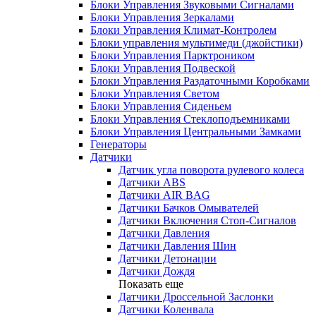
Блоки Управления Звуковыми Сигналами
Блоки Управления Зеркалами
Блоки Управления Климат-Контролем
Блоки управления мультимеди (джойстики)
Блоки Управления Парктроником
Блоки Управления Подвеской
Блоки Управления Раздаточными Коробками
Блоки Управления Светом
Блоки Управления Сиденьем
Блоки Управления Стеклоподъемниками
Блоки Управления Центральными Замками
Генераторы
Датчики
Датчик угла поворота рулевого колеса
Датчики ABS
Датчики AIR BAG
Датчики Бачков Омывателей
Датчики Включения Стоп-Сигналов
Датчики Давления
Датчики Давления Шин
Датчики Детонации
Датчики Дождя
Показать еще
Датчики Дроссельной Заслонки
Датчики Коленвала