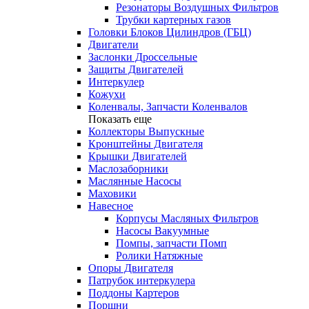
Резонаторы Воздушных Фильтров
Трубки картерных газов
Головки Блоков Цилиндров (ГБЦ)
Двигатели
Заслонки Дроссельные
Защиты Двигателей
Интеркулер
Кожухи
Коленвалы, Запчасти Коленвалов
Показать еще
Коллекторы Выпускные
Кронштейны Двигателя
Крышки Двигателей
Маслозаборники
Маслянные Насосы
Маховики
Навесное
Корпусы Масляных Фильтров
Насосы Вакуумные
Помпы, запчасти Помп
Ролики Натяжные
Опоры Двигателя
Патрубок интеркулера
Поддоны Картеров
Поршни