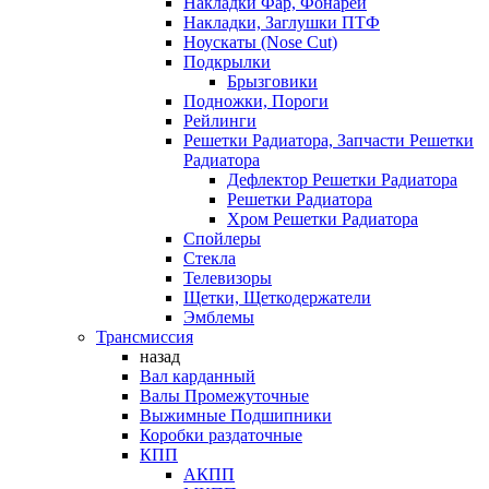
Накладки Фар, Фонарей
Накладки, Заглушки ПТФ
Ноускаты (Nose Cut)
Подкрылки
Брызговики
Подножки, Пороги
Рейлинги
Решетки Радиатора, Запчасти Решетки
Радиатора
Дефлектор Решетки Радиатора
Решетки Радиатора
Хром Решетки Радиатора
Спойлеры
Стекла
Телевизоры
Щетки, Щеткодержатели
Эмблемы
Трансмиссия
назад
Вал карданный
Валы Промежуточные
Выжимные Подшипники
Коробки раздаточные
КПП
АКПП