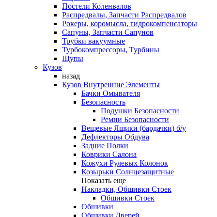
Постели Коленвалов
Распредвалы, Запчасти Распредвалов
Рокеры, коромысла, гидрокомпенсаторы
Сапуны, Запчасти Сапунов
Трубки вакуумные
Турбокомпрессоры, Турбины
Щупы
Кузов
назад
Кузов Внутренние Элементы
Бачки Омывателя
Безопасность
Подушки Безопасности
Ремни Безопасности
Вещевые Ящики (бардачки) б/у
Дефлекторы Обдува
Задние Полки
Коврики Салона
Кожухи Рулевых Колонок
Козырьки Солнцезащитные
Показать еще
Накладки, Обшивки Стоек
Обшивки Стоек
Обшивки
Обшивки Дверей