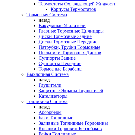
Термостаты Охлаждающей Жидкости
Корпусы Термостатов
Тормозная Система
назад
Вакуумные Усилители
Главные Тормозные Цилиндры
Диски Тормозные Задние
Диски Тормозные Передние
Патрубки, Трубки Тормозные
Пыльники Тормозных Дисков
Суппорты Задние
Суппорты Передние
Тормозные Барабаны
Выхлопная Система
назад
Глушители
Защитные Экраны Глушителей
Катализаторы
Топливная Система
назад
Абсорберы
Баки Топливные
Заливные Топливные Горловины
Крышки Горловин Бензобаков
Рейки Топливные