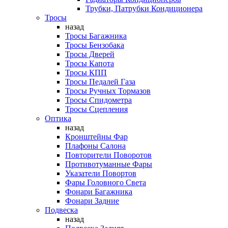
Трубки, Патрубки Кондиционера
Тросы
назад
Тросы Багажника
Тросы Бензобака
Тросы Дверей
Тросы Капота
Тросы КПП
Тросы Педалей Газа
Тросы Ручных Тормазов
Тросы Спидометра
Тросы Сцепления
Оптика
назад
Кронштейны Фар
Плафоны Салона
Повторители Поворотов
Противотуманные Фары
Указатели Повортов
Фары Головного Света
Фонари Багажника
Фонари Задние
Подвеска
назад