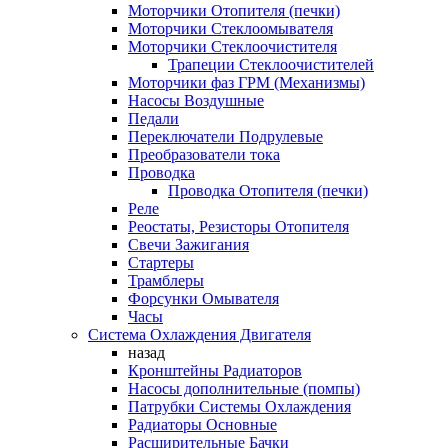
Моторчики Отопителя (печки)
Моторчики Стеклоомывателя
Моторчики Стеклоочистителя
Трапеции Стеклоочистителей
Моторчики фаз ГРМ (Механизмы)
Насосы Воздушные
Педали
Переключатели Подрулевые
Преобразователи тока
Проводка
Проводка Отопителя (печки)
Реле
Реостаты, Резисторы Отопителя
Свечи Зажигания
Стартеры
Трамблеры
Форсунки Омывателя
Часы
Система Охлаждения Двигателя
назад
Кронштейны Радиаторов
Насосы дополнительные (помпы)
Патрубки Системы Охлаждения
Радиаторы Основные
Расширительные Бачки