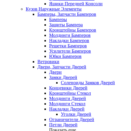
Ящики Передней Консоли
Кузов Наружные Элементы
Бамперы, Запчасти Бамперов
Бамперы
Защиты Бампера
Кронштейны Бамперов
Молдинги Бамперов
Накладки Бамперов
Решетки Бамперов
Усилители Бамперов
Юбки Бамперов
Ветровики
Двери, Запчасти Дверей
Двери
Замки Дверей
Соленоиды Замков Дверей
Концевики Дверей
Кронштейны Стекол
Молдинги Дверей
Молдинги Стекол
Накладки Дверей
Уголки Дверей
Ограничители Дверей
Петли Дверей
Показать еще