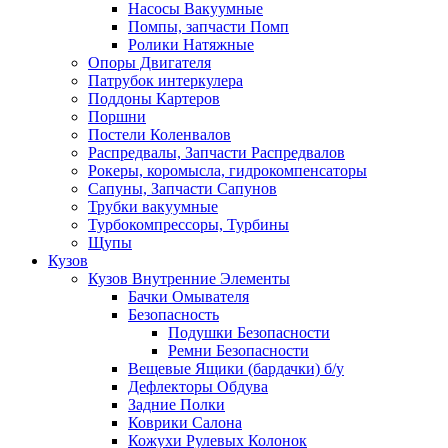
Насосы Вакуумные
Помпы, запчасти Помп
Ролики Натяжные
Опоры Двигателя
Патрубок интеркулера
Поддоны Картеров
Поршни
Постели Коленвалов
Распредвалы, Запчасти Распредвалов
Рокеры, коромысла, гидрокомпенсаторы
Сапуны, Запчасти Сапунов
Трубки вакуумные
Турбокомпрессоры, Турбины
Щупы
Кузов
Кузов Внутренние Элементы
Бачки Омывателя
Безопасность
Подушки Безопасности
Ремни Безопасности
Вещевые Ящики (бардачки) б/у
Дефлекторы Обдува
Задние Полки
Коврики Салона
Кожухи Рулевых Колонок