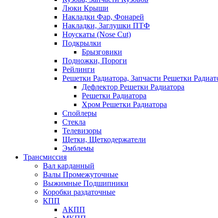
Люки Крыши
Накладки Фар, Фонарей
Накладки, Заглушки ПТФ
Ноускаты (Nose Cut)
Подкрылки
Брызговики
Подножки, Пороги
Рейлинги
Решетки Радиатора, Запчасти Решетки Радиат
Дефлектор Решетки Радиатора
Решетки Радиатора
Хром Решетки Радиатора
Спойлеры
Стекла
Телевизоры
Щетки, Щеткодержатели
Эмблемы
Трансмиссия
Вал карданный
Валы Промежуточные
Выжимные Подшипники
Коробки раздаточные
КПП
АКПП