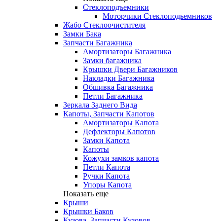
Стеклоподъемники
Моторчики Стеклоподьемников
Жабо Стеклоочистителя
Замки Бака
Запчасти Багажника
Амортизаторы Багажника
Замки багажника
Крышки Двери Багажников
Накладки Багажника
Обшивка Багажника
Петли Багажника
Зеркала Заднего Вида
Капоты, Запчасти Капотов
Амортизаторы Капота
Дефлекторы Капотов
Замки Капота
Капоты
Кожухи замков капота
Петли Капота
Ручки Капота
Упоры Капота
Показать еще
Крыши
Крышки Баков
Кузова, Запчасти Кузовов