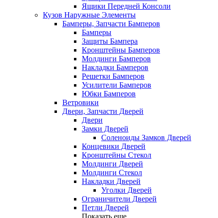
Ящики Передней Консоли
Кузов Наружные Элементы
Бамперы, Запчасти Бамперов
Бамперы
Защиты Бампера
Кронштейны Бамперов
Молдинги Бамперов
Накладки Бамперов
Решетки Бамперов
Усилители Бамперов
Юбки Бамперов
Ветровики
Двери, Запчасти Дверей
Двери
Замки Дверей
Соленоиды Замков Дверей
Концевики Дверей
Кронштейны Стекол
Молдинги Дверей
Молдинги Стекол
Накладки Дверей
Уголки Дверей
Ограничители Дверей
Петли Дверей
Показать еще