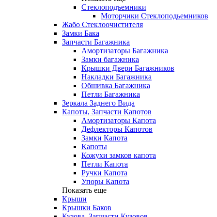
Стеклоподъемники
Моторчики Стеклоподьемников
Жабо Стеклоочистителя
Замки Бака
Запчасти Багажника
Амортизаторы Багажника
Замки багажника
Крышки Двери Багажников
Накладки Багажника
Обшивка Багажника
Петли Багажника
Зеркала Заднего Вида
Капоты, Запчасти Капотов
Амортизаторы Капота
Дефлекторы Капотов
Замки Капота
Капоты
Кожухи замков капота
Петли Капота
Ручки Капота
Упоры Капота
Показать еще
Крыши
Крышки Баков
Кузова, Запчасти Кузовов