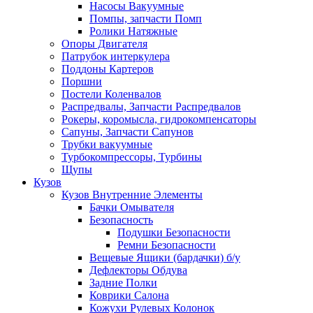
Насосы Вакуумные
Помпы, запчасти Помп
Ролики Натяжные
Опоры Двигателя
Патрубок интеркулера
Поддоны Картеров
Поршни
Постели Коленвалов
Распредвалы, Запчасти Распредвалов
Рокеры, коромысла, гидрокомпенсаторы
Сапуны, Запчасти Сапунов
Трубки вакуумные
Турбокомпрессоры, Турбины
Щупы
Кузов
Кузов Внутренние Элементы
Бачки Омывателя
Безопасность
Подушки Безопасности
Ремни Безопасности
Вещевые Ящики (бардачки) б/у
Дефлекторы Обдува
Задние Полки
Коврики Салона
Кожухи Рулевых Колонок