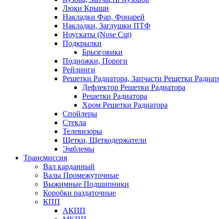
Люки Крыши
Накладки Фар, Фонарей
Накладки, Заглушки ПТФ
Ноускаты (Nose Cut)
Подкрылки
Брызговики
Подножки, Пороги
Рейлинги
Решетки Радиатора, Запчасти Решетки Радиат
Дефлектор Решетки Радиатора
Решетки Радиатора
Хром Решетки Радиатора
Спойлеры
Стекла
Телевизоры
Щетки, Щеткодержатели
Эмблемы
Трансмиссия
Вал карданный
Валы Промежуточные
Выжимные Подшипники
Коробки раздаточные
КПП
АКПП