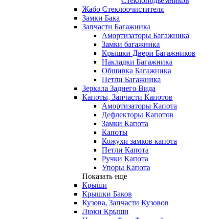
Стеклоподьемников
Жабо Стеклоочистителя
Замки Бака
Запчасти Багажника
Амортизаторы Багажника
Замки багажника
Крышки Двери Багажников
Накладки Багажника
Обшивка Багажника
Петли Багажника
Зеркала Заднего Вида
Капоты, Запчасти Капотов
Амортизаторы Капота
Дефлекторы Капотов
Замки Капота
Капоты
Кожухи замков капота
Петли Капота
Ручки Капота
Упоры Капота
Показать еще
Крыши
Крышки Баков
Кузова, Запчасти Кузовов
Люки Крыши