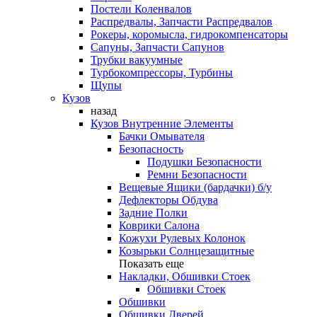
Постели Коленвалов
Распредвалы, Запчасти Распредвалов
Рокеры, коромысла, гидрокомпенсаторы
Сапуны, Запчасти Сапунов
Трубки вакуумные
Турбокомпрессоры, Турбины
Щупы
Кузов
назад
Кузов Внутренние Элементы
Бачки Омывателя
Безопасность
Подушки Безопасности
Ремни Безопасности
Вещевые Ящики (бардачки) б/у
Дефлекторы Обдува
Задние Полки
Коврики Салона
Кожухи Рулевых Колонок
Козырьки Солнцезащитные
Показать еще
Накладки, Обшивки Стоек
Обшивки Стоек
Обшивки
Обшивки Дверей