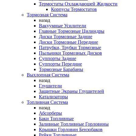
Термостаты Охлаждающей Жидкости
Корпусы Термостатов
Тормозная Система
назад
Вакуумные Усилители
Главные Тормозные Цилиндры
Диски Тормозные Задние
Диски Тормозные Передние
Патрубки, Трубки Тормозные
Пыльники Тормозных Дисков
Суппорты Задние
Суппорты Передние
Тормозные Барабаны
Выхлопная Система
назад
Глушители
Защитные Экраны Глушителей
Катализаторы
Топливная Система
назад
Абсорберы
Баки Топливные
Заливные Топливные Горловины
Крышки Горловин Бензобаков
Рейки Топливные