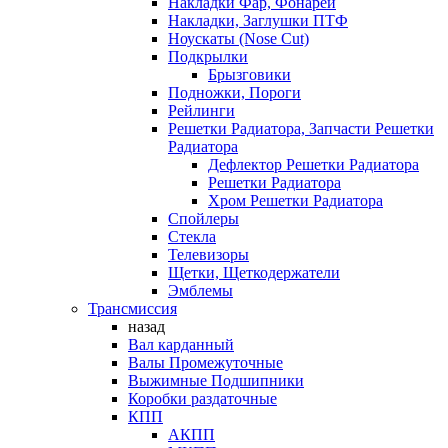
Накладки Фар, Фонарей
Накладки, Заглушки ПТФ
Ноускаты (Nose Cut)
Подкрылки
Брызговики
Подножки, Пороги
Рейлинги
Решетки Радиатора, Запчасти Решетки
Радиатора
Дефлектор Решетки Радиатора
Решетки Радиатора
Хром Решетки Радиатора
Спойлеры
Стекла
Телевизоры
Щетки, Щеткодержатели
Эмблемы
Трансмиссия
назад
Вал карданный
Валы Промежуточные
Выжимные Подшипники
Коробки раздаточные
КПП
АКПП