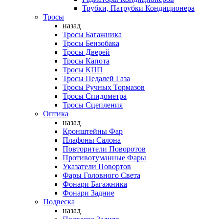
Трубки, Патрубки Кондиционера
Тросы
назад
Тросы Багажника
Тросы Бензобака
Тросы Дверей
Тросы Капота
Тросы КПП
Тросы Педалей Газа
Тросы Ручных Тормазов
Тросы Спидометра
Тросы Сцепления
Оптика
назад
Кронштейны Фар
Плафоны Салона
Повторители Поворотов
Противотуманные Фары
Указатели Повортов
Фары Головного Света
Фонари Багажника
Фонари Задние
Подвеска
назад