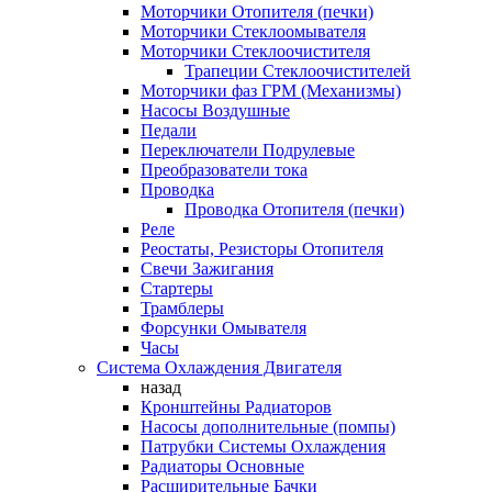
Моторчики Отопителя (печки)
Моторчики Стеклоомывателя
Моторчики Стеклоочистителя
Трапеции Стеклоочистителей
Моторчики фаз ГРМ (Механизмы)
Насосы Воздушные
Педали
Переключатели Подрулевые
Преобразователи тока
Проводка
Проводка Отопителя (печки)
Реле
Реостаты, Резисторы Отопителя
Свечи Зажигания
Стартеры
Трамблеры
Форсунки Омывателя
Часы
Система Охлаждения Двигателя
назад
Кронштейны Радиаторов
Насосы дополнительные (помпы)
Патрубки Системы Охлаждения
Радиаторы Основные
Расширительные Бачки