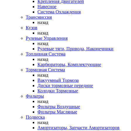
Крепления Двигателей
Навесное
Система Охлаждения
Трансмиссия
назад
Кузов
назад
Рулевые Управления
назад
Рулевые тяги, Привода, Наконечники
Топливная Система
назад
Карбюраторы, Комплектующие
Тормозная Система
назад
Вакуумный Тормоза
Диски тормозные передние
Колодки Тормозные
Фильтры
назад
Фильтры Воздушные
Фильтры Масляные
Подвеска
назад
Амортизаторы, Запчасти Амортизаторов