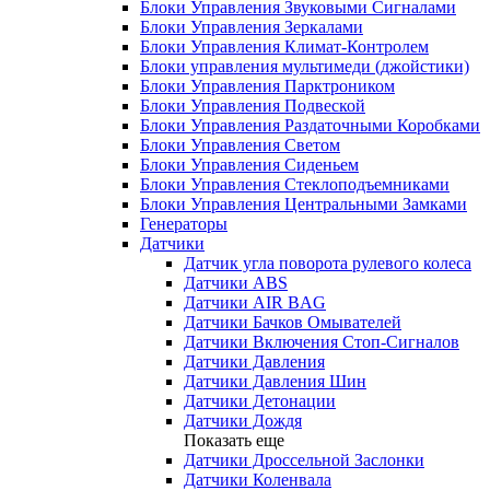
Блоки Управления Звуковыми Сигналами
Блоки Управления Зеркалами
Блоки Управления Климат-Контролем
Блоки управления мультимеди (джойстики)
Блоки Управления Парктроником
Блоки Управления Подвеской
Блоки Управления Раздаточными Коробками
Блоки Управления Светом
Блоки Управления Сиденьем
Блоки Управления Стеклоподъемниками
Блоки Управления Центральными Замками
Генераторы
Датчики
Датчик угла поворота рулевого колеса
Датчики ABS
Датчики AIR BAG
Датчики Бачков Омывателей
Датчики Включения Стоп-Сигналов
Датчики Давления
Датчики Давления Шин
Датчики Детонации
Датчики Дождя
Показать еще
Датчики Дроссельной Заслонки
Датчики Коленвала