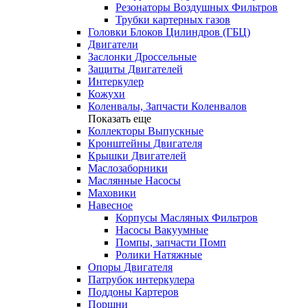
Резонаторы Воздушных Фильтров
Трубки картерных газов
Головки Блоков Цилиндров (ГБЦ)
Двигатели
Заслонки Дроссельные
Защиты Двигателей
Интеркулер
Кожухи
Коленвалы, Запчасти Коленвалов
Показать еще
Коллекторы Выпускные
Кронштейны Двигателя
Крышки Двигателей
Маслозаборники
Маслянные Насосы
Маховики
Навесное
Корпусы Масляных Фильтров
Насосы Вакуумные
Помпы, запчасти Помп
Ролики Натяжные
Опоры Двигателя
Патрубок интеркулера
Поддоны Картеров
Поршни