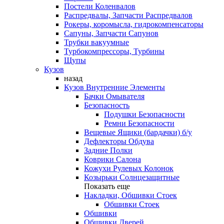
Постели Коленвалов
Распредвалы, Запчасти Распредвалов
Рокеры, коромысла, гидрокомпенсаторы
Сапуны, Запчасти Сапунов
Трубки вакуумные
Турбокомпрессоры, Турбины
Щупы
Кузов
назад
Кузов Внутренние Элементы
Бачки Омывателя
Безопасность
Подушки Безопасности
Ремни Безопасности
Вещевые Ящики (бардачки) б/у
Дефлекторы Обдува
Задние Полки
Коврики Салона
Кожухи Рулевых Колонок
Козырьки Солнцезащитные
Показать еще
Накладки, Обшивки Стоек
Обшивки Стоек
Обшивки
Обшивки Дверей