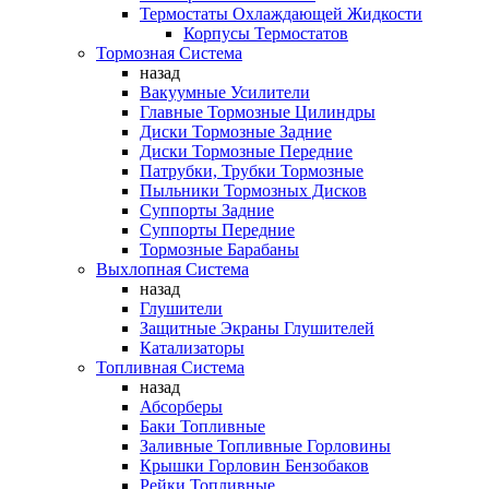
Термостаты Охлаждающей Жидкости
Корпусы Термостатов
Тормозная Система
назад
Вакуумные Усилители
Главные Тормозные Цилиндры
Диски Тормозные Задние
Диски Тормозные Передние
Патрубки, Трубки Тормозные
Пыльники Тормозных Дисков
Суппорты Задние
Суппорты Передние
Тормозные Барабаны
Выхлопная Система
назад
Глушители
Защитные Экраны Глушителей
Катализаторы
Топливная Система
назад
Абсорберы
Баки Топливные
Заливные Топливные Горловины
Крышки Горловин Бензобаков
Рейки Топливные