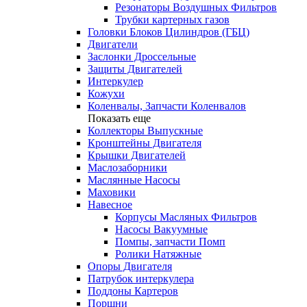
Резонаторы Воздушных Фильтров
Трубки картерных газов
Головки Блоков Цилиндров (ГБЦ)
Двигатели
Заслонки Дроссельные
Защиты Двигателей
Интеркулер
Кожухи
Коленвалы, Запчасти Коленвалов
Показать еще
Коллекторы Выпускные
Кронштейны Двигателя
Крышки Двигателей
Маслозаборники
Маслянные Насосы
Маховики
Навесное
Корпусы Масляных Фильтров
Насосы Вакуумные
Помпы, запчасти Помп
Ролики Натяжные
Опоры Двигателя
Патрубок интеркулера
Поддоны Картеров
Поршни