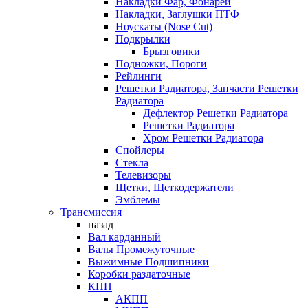
Накладки Фар, Фонарей
Накладки, Заглушки ПТФ
Ноускаты (Nose Cut)
Подкрылки
Брызговики
Подножки, Пороги
Рейлинги
Решетки Радиатора, Запчасти Решетки
Радиатора
Дефлектор Решетки Радиатора
Решетки Радиатора
Хром Решетки Радиатора
Спойлеры
Стекла
Телевизоры
Щетки, Щеткодержатели
Эмблемы
Трансмиссия
назад
Вал карданный
Валы Промежуточные
Выжимные Подшипники
Коробки раздаточные
КПП
АКПП