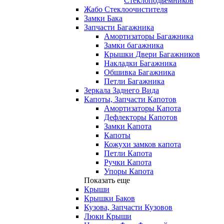
Стеклоподьемников
Жабо Стеклоочистителя
Замки Бака
Запчасти Багажника
Амортизаторы Багажника
Замки багажника
Крышки Двери Багажников
Накладки Багажника
Обшивка Багажника
Петли Багажника
Зеркала Заднего Вида
Капоты, Запчасти Капотов
Амортизаторы Капота
Дефлекторы Капотов
Замки Капота
Капоты
Кожухи замков капота
Петли Капота
Ручки Капота
Упоры Капота
Показать еще
Крыши
Крышки Баков
Кузова, Запчасти Кузовов
Люки Крыши