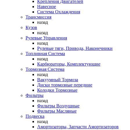
Крепления Двигателей
Навесное
Система Охлаждения
Трансмиссия
назад
Кузов
назад
Рулевые Управления
назад
Рулевые тяги, Привода, Наконечники
Топливная Система
назад
Карбюраторы, Комплектующие
Тормозная Система
назад
Вакуумный Тормоза
Диски тормозные передние
Колодки Тормозные
Фильтры
назад
Фильтры Воздушные
Фильтры Масляные
Подвеска
назад
Амортизаторы, Запчасти Амортизаторов