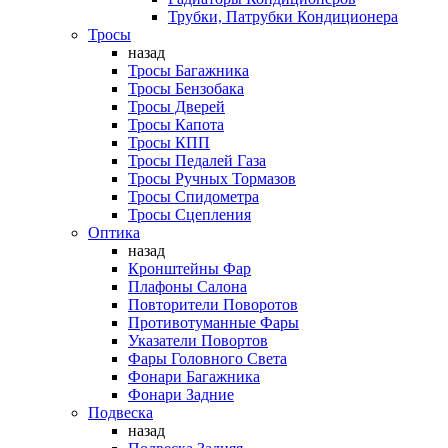
Трубки, Патрубки Кондиционера
Тросы
назад
Тросы Багажника
Тросы Бензобака
Тросы Дверей
Тросы Капота
Тросы КПП
Тросы Педалей Газа
Тросы Ручных Тормазов
Тросы Спидометра
Тросы Сцепления
Оптика
назад
Кронштейны Фар
Плафоны Салона
Повторители Поворотов
Противотуманные Фары
Указатели Повортов
Фары Головного Света
Фонари Багажника
Фонари Задние
Подвеска
назад