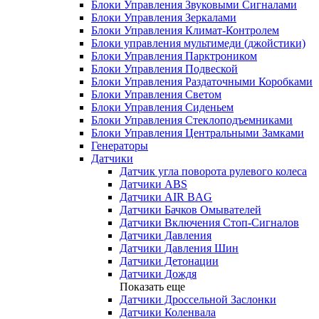
Блоки Управления Звуковыми Сигналами
Блоки Управления Зеркалами
Блоки Управления Климат-Контролем
Блоки управления мультимеди (джойстики)
Блоки Управления Парктроником
Блоки Управления Подвеской
Блоки Управления Раздаточными Коробками
Блоки Управления Светом
Блоки Управления Сиденьем
Блоки Управления Стеклоподъемниками
Блоки Управления Центральными Замками
Генераторы
Датчики
Датчик угла поворота рулевого колеса
Датчики ABS
Датчики AIR BAG
Датчики Бачков Омывателей
Датчики Включения Стоп-Сигналов
Датчики Давления
Датчики Давления Шин
Датчики Детонации
Датчики Дождя
Показать еще
Датчики Дроссельной Заслонки
Датчики Коленвала