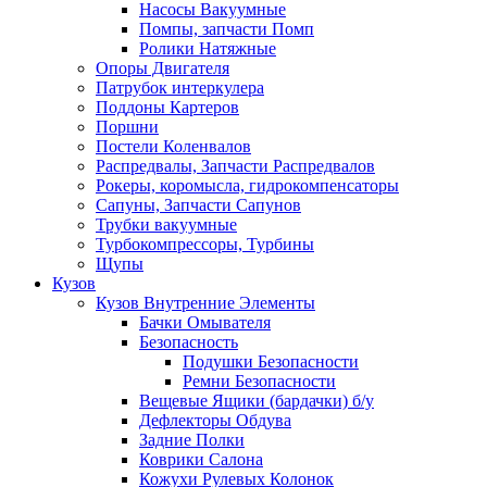
Насосы Вакуумные
Помпы, запчасти Помп
Ролики Натяжные
Опоры Двигателя
Патрубок интеркулера
Поддоны Картеров
Поршни
Постели Коленвалов
Распредвалы, Запчасти Распредвалов
Рокеры, коромысла, гидрокомпенсаторы
Сапуны, Запчасти Сапунов
Трубки вакуумные
Турбокомпрессоры, Турбины
Щупы
Кузов
Кузов Внутренние Элементы
Бачки Омывателя
Безопасность
Подушки Безопасности
Ремни Безопасности
Вещевые Ящики (бардачки) б/у
Дефлекторы Обдува
Задние Полки
Коврики Салона
Кожухи Рулевых Колонок