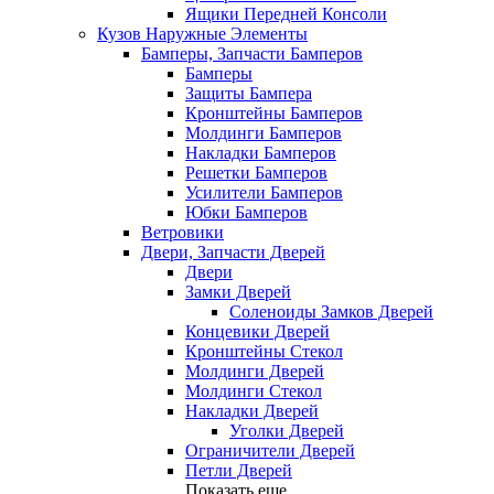
Ящики Передней Консоли
Кузов Наружные Элементы
Бамперы, Запчасти Бамперов
Бамперы
Защиты Бампера
Кронштейны Бамперов
Молдинги Бамперов
Накладки Бамперов
Решетки Бамперов
Усилители Бамперов
Юбки Бамперов
Ветровики
Двери, Запчасти Дверей
Двери
Замки Дверей
Соленоиды Замков Дверей
Концевики Дверей
Кронштейны Стекол
Молдинги Дверей
Молдинги Стекол
Накладки Дверей
Уголки Дверей
Ограничители Дверей
Петли Дверей
Показать еще