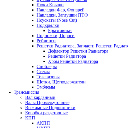
Люки Крыши
Накладки Фар, Фонарей
Накладки, Заглушки ПТФ
Ноускаты (Nose Cut)
Подкрылки
Брызговики
Подножки, Пороги
Рейлинги
Решетки Радиатора, Запчасти Решетки Радиат
Дефлектор Решетки Радиатора
Решетки Радиатора
Хром Решетки Радиатора
Спойлеры
Стекла
Телевизоры
Щетки, Щеткодержатели
Эмблемы
Трансмиссия
Вал карданный
Валы Промежуточные
Выжимные Подшипники
Коробки раздаточные
КПП
АКПП