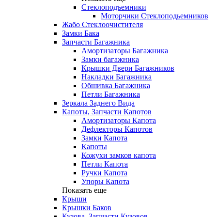
Стеклоподъемники
Моторчики Стеклоподьемников
Жабо Стеклоочистителя
Замки Бака
Запчасти Багажника
Амортизаторы Багажника
Замки багажника
Крышки Двери Багажников
Накладки Багажника
Обшивка Багажника
Петли Багажника
Зеркала Заднего Вида
Капоты, Запчасти Капотов
Амортизаторы Капота
Дефлекторы Капотов
Замки Капота
Капоты
Кожухи замков капота
Петли Капота
Ручки Капота
Упоры Капота
Показать еще
Крыши
Крышки Баков
Кузова, Запчасти Кузовов