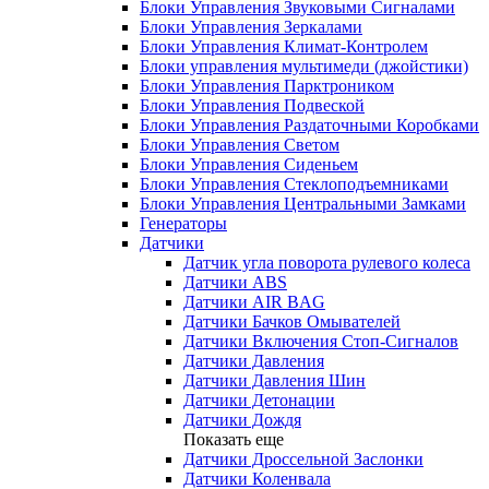
Блоки Управления Звуковыми Сигналами
Блоки Управления Зеркалами
Блоки Управления Климат-Контролем
Блоки управления мультимеди (джойстики)
Блоки Управления Парктроником
Блоки Управления Подвеской
Блоки Управления Раздаточными Коробками
Блоки Управления Светом
Блоки Управления Сиденьем
Блоки Управления Стеклоподъемниками
Блоки Управления Центральными Замками
Генераторы
Датчики
Датчик угла поворота рулевого колеса
Датчики ABS
Датчики AIR BAG
Датчики Бачков Омывателей
Датчики Включения Стоп-Сигналов
Датчики Давления
Датчики Давления Шин
Датчики Детонации
Датчики Дождя
Показать еще
Датчики Дроссельной Заслонки
Датчики Коленвала