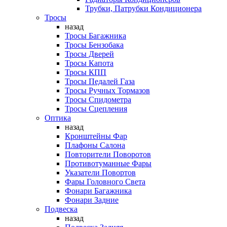
Трубки, Патрубки Кондиционера
Тросы
назад
Тросы Багажника
Тросы Бензобака
Тросы Дверей
Тросы Капота
Тросы КПП
Тросы Педалей Газа
Тросы Ручных Тормазов
Тросы Спидометра
Тросы Сцепления
Оптика
назад
Кронштейны Фар
Плафоны Салона
Повторители Поворотов
Противотуманные Фары
Указатели Повортов
Фары Головного Света
Фонари Багажника
Фонари Задние
Подвеска
назад