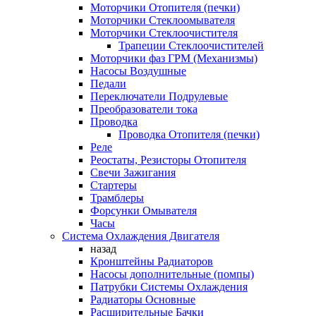
Моторчики Отопителя (печки)
Моторчики Стеклоомывателя
Моторчики Стеклоочистителя
Трапеции Стеклоочистителей
Моторчики фаз ГРМ (Механизмы)
Насосы Воздушные
Педали
Переключатели Подрулевые
Преобразователи тока
Проводка
Проводка Отопителя (печки)
Реле
Реостаты, Резисторы Отопителя
Свечи Зажигания
Стартеры
Трамблеры
Форсунки Омывателя
Часы
Система Охлаждения Двигателя
назад
Кронштейны Радиаторов
Насосы дополнительные (помпы)
Патрубки Системы Охлаждения
Радиаторы Основные
Расширительные Бачки