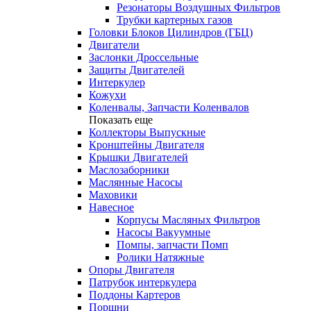
Резонаторы Воздушных Фильтров
Трубки картерных газов
Головки Блоков Цилиндров (ГБЦ)
Двигатели
Заслонки Дроссельные
Защиты Двигателей
Интеркулер
Кожухи
Коленвалы, Запчасти Коленвалов
Показать еще
Коллекторы Выпускные
Кронштейны Двигателя
Крышки Двигателей
Маслозаборники
Маслянные Насосы
Маховики
Навесное
Корпусы Масляных Фильтров
Насосы Вакуумные
Помпы, запчасти Помп
Ролики Натяжные
Опоры Двигателя
Патрубок интеркулера
Поддоны Картеров
Поршни