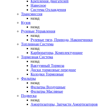
Крепления Двигателей
Навесное
Система Охлаждения
Трансмиссия
назад
Кузов
назад
Рулевые Управления
назад
Рулевые тяги, Привода, Наконечники
Топливная Система
назад
Карбюраторы, Комплектующие
Тормозная Система
назад
Вакуумный Тормоза
Диски тормозные передние
Колодки Тормозные
Фильтры
назад
Фильтры Воздушные
Фильтры Масляные
Подвеска
назад
Амортизаторы, Запчасти Амортизаторов