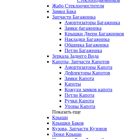
Стеклоподьемников
Жабо Стеклоочистителя
Замки Бака
Запчасти Багажника
Амортизаторы Багажника
Замки багажника
Крышки Двери Багажников
Накладки Багажника
Обшивка Багажника
Петли Багажника
Зеркала Заднего Вида
Капоты, Запчасти Капотов
Амортизаторы Капота
Дефлекторы Капотов
Замки Капота
Капоты
Кожухи замков капота
Петли Капота
Ручки Капота
Упоры Капота
Показать еще
Крыши
Крышки Баков
Кузова, Запчасти Кузовов
Люки Крыши