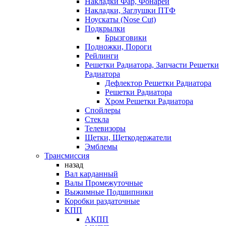
Накладки Фар, Фонарей
Накладки, Заглушки ПТФ
Ноускаты (Nose Cut)
Подкрылки
Брызговики
Подножки, Пороги
Рейлинги
Решетки Радиатора, Запчасти Решетки
Радиатора
Дефлектор Решетки Радиатора
Решетки Радиатора
Хром Решетки Радиатора
Спойлеры
Стекла
Телевизоры
Щетки, Щеткодержатели
Эмблемы
Трансмиссия
назад
Вал карданный
Валы Промежуточные
Выжимные Подшипники
Коробки раздаточные
КПП
АКПП