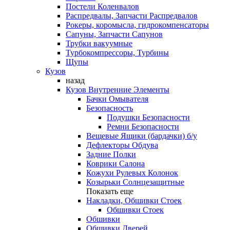
Постели Коленвалов
Распредвалы, Запчасти Распредвалов
Рокеры, коромысла, гидрокомпенсаторы
Сапуны, Запчасти Сапунов
Трубки вакуумные
Турбокомпрессоры, Турбины
Щупы
Кузов
назад
Кузов Внутренние Элементы
Бачки Омывателя
Безопасность
Подушки Безопасности
Ремни Безопасности
Вещевые Ящики (бардачки) б/у
Дефлекторы Обдува
Задние Полки
Коврики Салона
Кожухи Рулевых Колонок
Козырьки Солнцезащитные
Показать еще
Накладки, Обшивки Стоек
Обшивки Стоек
Обшивки
Обшивки Дверей