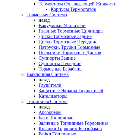
Термостаты Охлаждающей Жидкости
Корпусы Термостатов
Тормозная Система
назад
Вакуумные Усилители
Главные Тормозные Цилиндры
Диски Тормозные Задние
Диски Тормозные Передние
Патрубки, Трубки Тормозные
Пыльники Тормозных Дисков
Суппорты Задние
Суппорты Передние
Тормозные Барабаны
Выхлопная Система
назад
Глушители
Защитные Экраны Глушителей
Катализаторы
Топливная Система
назад
Абсорберы
Баки Топливные
Заливные Топливные Горловины
Крышки Горловин Бензобаков
Рейки Топливные