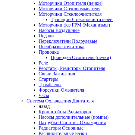
Моторчики Отопителя (печки)
Моторчики Стеклоомывателя
Моторчики Стеклоочистителя
Трапеции Стеклоочистителей
Моторчики фаз ГРМ (Механизмы)
Насосы Воздушные
Педали
Переключатели Подрулевые
Преобразователи тока
Проводка
Проводка Отопителя (печки)
Реле
Реостаты, Резисторы Отопителя
Свечи Зажигания
Стартеры
Трамблеры
Форсунки Омывателя
Часы
Система Охлаждения Двигателя
назад
Кронштейны Радиаторов
Насосы дополнительные (помпы)
Патрубки Системы Охлаждения
Радиаторы Основные
Расширительные Бачки