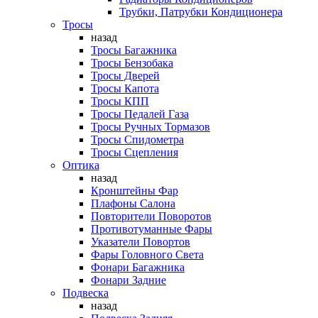
Трубки, Патрубки Кондиционера
Тросы
назад
Тросы Багажника
Тросы Бензобака
Тросы Дверей
Тросы Капота
Тросы КПП
Тросы Педалей Газа
Тросы Ручных Тормазов
Тросы Спидометра
Тросы Сцепления
Оптика
назад
Кронштейны Фар
Плафоны Салона
Повторители Поворотов
Противотуманные Фары
Указатели Повортов
Фары Головного Света
Фонари Багажника
Фонари Задние
Подвеска
назад