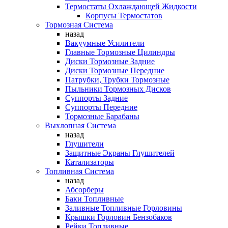
Термостаты Охлаждающей Жидкости
Корпусы Термостатов
Тормозная Система
назад
Вакуумные Усилители
Главные Тормозные Цилиндры
Диски Тормозные Задние
Диски Тормозные Передние
Патрубки, Трубки Тормозные
Пыльники Тормозных Дисков
Суппорты Задние
Суппорты Передние
Тормозные Барабаны
Выхлопная Система
назад
Глушители
Защитные Экраны Глушителей
Катализаторы
Топливная Система
назад
Абсорберы
Баки Топливные
Заливные Топливные Горловины
Крышки Горловин Бензобаков
Рейки Топливные