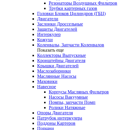
Резонаторы Воздушных Фильтров
Трубки картерных газов
Головки Блоков Цилиндров (ГБЦ)
Двигатели
Заслонки Дроссельные
Защиты Двигателей
Интеркулер
Кожухи
Коленвалы, Запчасти Коленвалов
Показать еще
Коллекторы Выпускные
Кронштейны Двигателя
Крышки Двигателей
Маслозаборники
Маслянные Насосы
Маховики
Навесное
Корпусы Масляных Фильтров
Насосы Вакуумные
Помпы, запчасти Помп
Ролики Натяжные
Опоры Двигателя
Патрубок интеркулера
Поддоны Картеров
Поршни