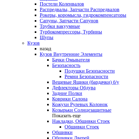
Постели Коленвалов
Распредвалы, Запчасти Распредвалов
Рокеры, коромысла, гидрокомпенсаторы
Сапуны, Запчасти Сапунов
Трубки вакуумные
Турбокомпрессоры, Турбины
Щупы
Кузов
назад
Кузов Внутренние Элементы
Бачки Омывателя
Безопасность
Подушки Безопасности
Ремни Безопасности
Вещевые Ящики (бардачки) б/у
Дефлекторы Обдува
Задние Полки
Коврики Салона
Кожухи Рулевых Колонок
Козырьки Солнцезащитные
Показать еще
Накладки, Обшивки Стоек
Обшивки Стоек
Обшивки
Обшивки Дверей