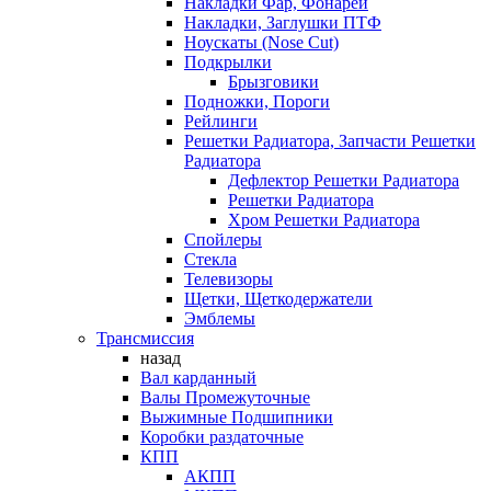
Накладки Фар, Фонарей
Накладки, Заглушки ПТФ
Ноускаты (Nose Cut)
Подкрылки
Брызговики
Подножки, Пороги
Рейлинги
Решетки Радиатора, Запчасти Решетки
Радиатора
Дефлектор Решетки Радиатора
Решетки Радиатора
Хром Решетки Радиатора
Спойлеры
Стекла
Телевизоры
Щетки, Щеткодержатели
Эмблемы
Трансмиссия
назад
Вал карданный
Валы Промежуточные
Выжимные Подшипники
Коробки раздаточные
КПП
АКПП