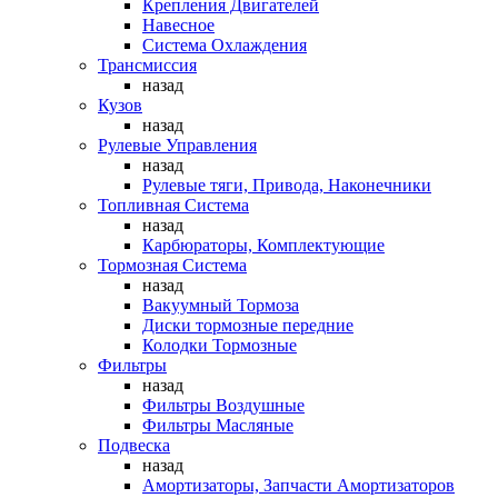
Крепления Двигателей
Навесное
Система Охлаждения
Трансмиссия
назад
Кузов
назад
Рулевые Управления
назад
Рулевые тяги, Привода, Наконечники
Топливная Система
назад
Карбюраторы, Комплектующие
Тормозная Система
назад
Вакуумный Тормоза
Диски тормозные передние
Колодки Тормозные
Фильтры
назад
Фильтры Воздушные
Фильтры Масляные
Подвеска
назад
Амортизаторы, Запчасти Амортизаторов