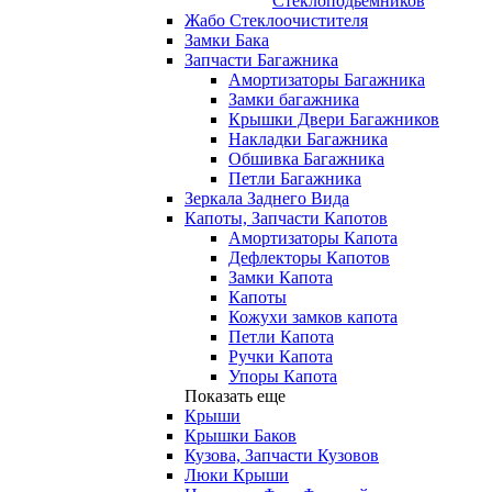
Стеклоподьемников
Жабо Стеклоочистителя
Замки Бака
Запчасти Багажника
Амортизаторы Багажника
Замки багажника
Крышки Двери Багажников
Накладки Багажника
Обшивка Багажника
Петли Багажника
Зеркала Заднего Вида
Капоты, Запчасти Капотов
Амортизаторы Капота
Дефлекторы Капотов
Замки Капота
Капоты
Кожухи замков капота
Петли Капота
Ручки Капота
Упоры Капота
Показать еще
Крыши
Крышки Баков
Кузова, Запчасти Кузовов
Люки Крыши