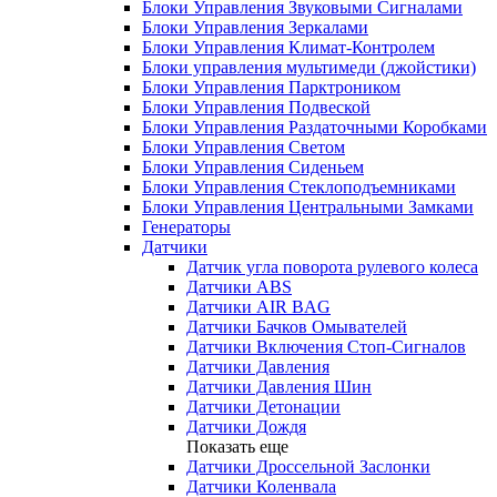
Блоки Управления Звуковыми Сигналами
Блоки Управления Зеркалами
Блоки Управления Климат-Контролем
Блоки управления мультимеди (джойстики)
Блоки Управления Парктроником
Блоки Управления Подвеской
Блоки Управления Раздаточными Коробками
Блоки Управления Светом
Блоки Управления Сиденьем
Блоки Управления Стеклоподъемниками
Блоки Управления Центральными Замками
Генераторы
Датчики
Датчик угла поворота рулевого колеса
Датчики ABS
Датчики AIR BAG
Датчики Бачков Омывателей
Датчики Включения Стоп-Сигналов
Датчики Давления
Датчики Давления Шин
Датчики Детонации
Датчики Дождя
Показать еще
Датчики Дроссельной Заслонки
Датчики Коленвала